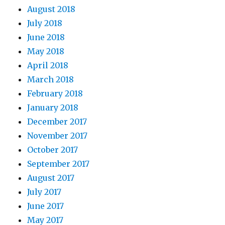
August 2018
July 2018
June 2018
May 2018
April 2018
March 2018
February 2018
January 2018
December 2017
November 2017
October 2017
September 2017
August 2017
July 2017
June 2017
May 2017