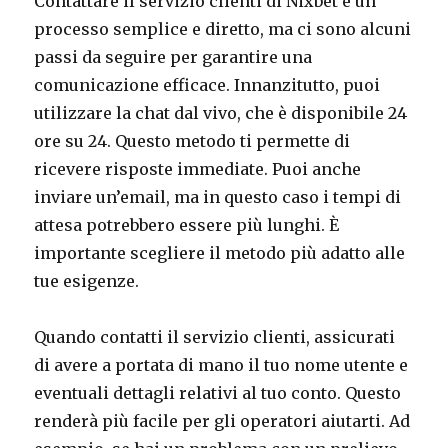
Contattare il servizio clienti di Nixbet è un
processo semplice e diretto, ma ci sono alcuni
passi da seguire per garantire una
comunicazione efficace. Innanzitutto, puoi
utilizzare la chat dal vivo, che è disponibile 24
ore su 24. Questo metodo ti permette di
ricevere risposte immediate. Puoi anche
inviare un’email, ma in questo caso i tempi di
attesa potrebbero essere più lunghi. È
importante scegliere il metodo più adatto alle
tue esigenze.
Quando contatti il servizio clienti, assicurati
di avere a portata di mano il tuo nome utente e
eventuali dettagli relativi al tuo conto. Questo
renderà più facile per gli operatori aiutarti. Ad