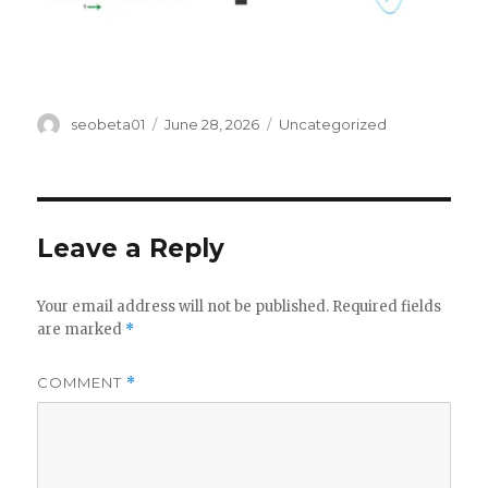
Author
Posted
Categories
seobeta01
June 28, 2026
Uncategorized
on
Leave a Reply
Your email address will not be published.
Required fields
are marked
*
COMMENT
*