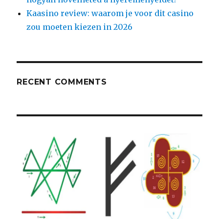
Kaasino review: waarom je voor dit casino
zou moeten kiezen in 2026
RECENT COMMENTS