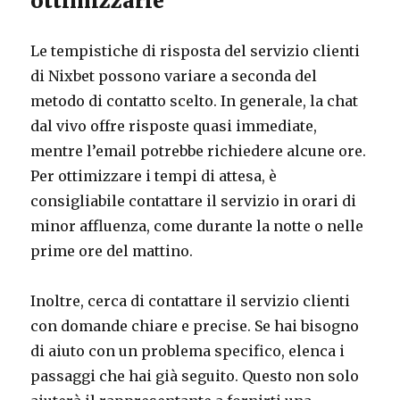
ottimizzarle
Le tempistiche di risposta del servizio clienti
di Nixbet possono variare a seconda del
metodo di contatto scelto. In generale, la chat
dal vivo offre risposte quasi immediate,
mentre l’email potrebbe richiedere alcune ore.
Per ottimizzare i tempi di attesa, è
consigliabile contattare il servizio in orari di
minor affluenza, come durante la notte o nelle
prime ore del mattino.
Inoltre, cerca di contattare il servizio clienti
con domande chiare e precise. Se hai bisogno
di aiuto con un problema specifico, elenca i
passaggi che hai già seguito. Questo non solo