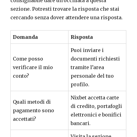
consigliabile dare un’occhiata a questa
sezione. Potresti trovare la risposta che stai
cercando senza dover attendere una risposta.
Domanda
Risposta
Puoi inviare i
Come posso
documenti richiesti
verificare il mio
tramite l’area
conto?
personale del tuo
profilo.
Nixbet accetta carte
Quali metodi di
di credito, portafogli
pagamento sono
elettronici e bonifici
accettati?
bancari.
Visita la sezione