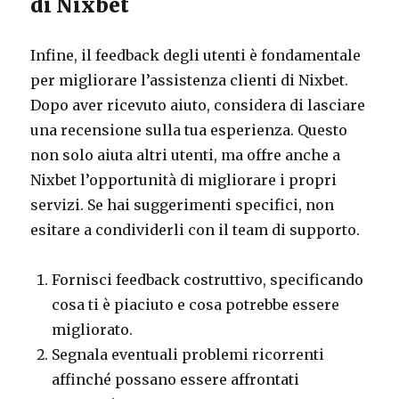
di Nixbet
Infine, il feedback degli utenti è fondamentale
per migliorare l’assistenza clienti di Nixbet.
Dopo aver ricevuto aiuto, considera di lasciare
una recensione sulla tua esperienza. Questo
non solo aiuta altri utenti, ma offre anche a
Nixbet l’opportunità di migliorare i propri
servizi. Se hai suggerimenti specifici, non
esitare a condividerli con il team di supporto.
Fornisci feedback costruttivo, specificando
cosa ti è piaciuto e cosa potrebbe essere
migliorato.
Segnala eventuali problemi ricorrenti
affinché possano essere affrontati