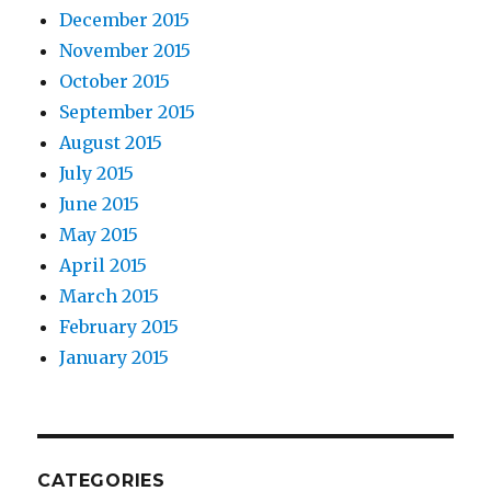
December 2015
November 2015
October 2015
September 2015
August 2015
July 2015
June 2015
May 2015
April 2015
March 2015
February 2015
January 2015
CATEGORIES