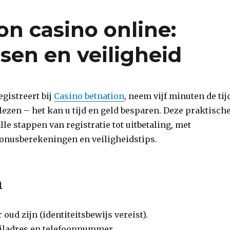
on casino online:
ssen en veiligheid
egistreert bij
Casino betnation
, neem vijf minuten de tij
lezen – het kan u tijd en geld besparen. Deze praktisch
lle stappen van registratie tot uitbetaling, met
bonusberekeningen en veiligheidstips.
n
 oud zijn (identiteitsbewijs vereist).
iladres en telefoonnummer.