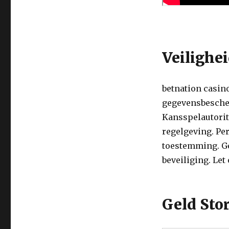
Veilighe
betnation casino
gegevensbescher
Kansspelautorit
regelgeving. Pe
toestemming. Ge
beveiliging. Let
Geld Sto