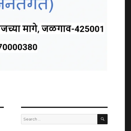
SEARCH
Search
for: