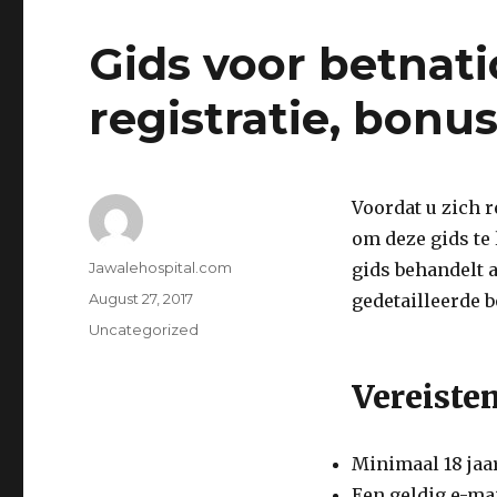
Gids voor betnati
registratie, bonu
Voordat u zich r
om deze gids te 
Author
Jawalehospital.com
gids behandelt a
Posted
August 27, 2017
gedetailleerde 
on
Categories
Uncategorized
Vereiste
Minimaal 18 jaar
Een geldig e-ma