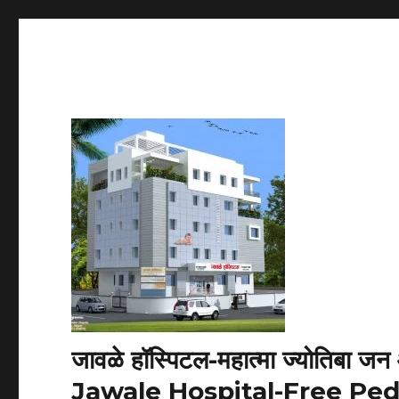
जावळे हॉस्पिटल-महात्मा ज्योतिबा जन
Jawale Hospital-Free Pe