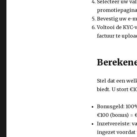
Selecteer uw val
promotiepagina
Bevestig uw e-ma
Voltooi de KYC-v
factuur te uploa
Bereken
Stel dat een we
biedt. U stort €
Bonusgeld: 100%
€100 (bonus) = 
Inzetvereiste: 
ingezet voordat