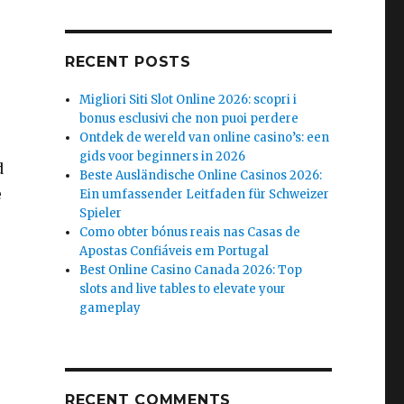
RECENT POSTS
Migliori Siti Slot Online 2026: scopri i
bonus esclusivi che non puoi perdere
Ontdek de wereld van online casino’s: een
gids voor beginners in 2026
d
Beste Ausländische Online Casinos 2026:
e
Ein umfassender Leitfaden für Schweizer
Spieler
Como obter bónus reais nas Casas de
Apostas Confiáveis em Portugal
Best Online Casino Canada 2026: Top
slots and live tables to elevate your
gameplay
RECENT COMMENTS