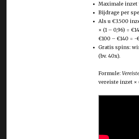
Maximale inzet t
Bijdrage per spe
Als u €3.500 inz
× (1 – 0,96) = €
€100 – €140 = -€
Gratis spins: w
(bv. 40x).
Formule:
Vereist
vereiste inzet ×