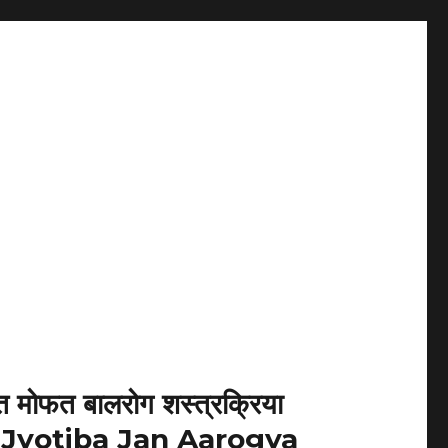
गत मोफत बालरोग शस्त्रक्रिया
 Jyotiba Jan Aarogya