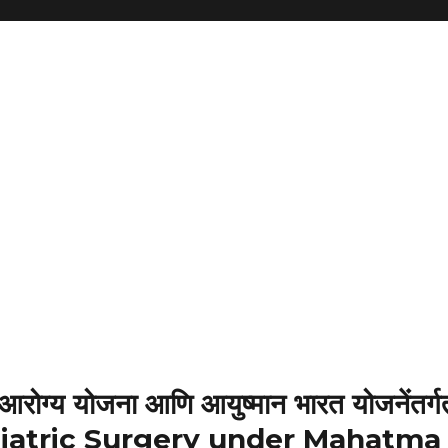
 आरोग्य योजना आणि आयुष्मान भारत योजनेंतर्
diatric Surgery under Mahatma