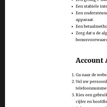
Een stabiele int
Een ondersteund
apparaat.
Een betaalmethod
Zorg dat u de a
bonusvoorwaar
Account
Ga naar de webs
Vul uw persoonl
telefoonnummer
Kies een gebru
cijfer en hoofdle