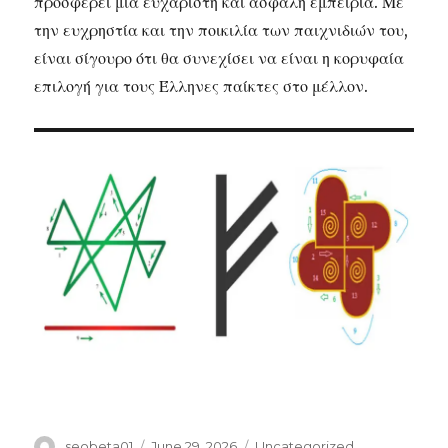
προσφέρει μια ευχάριστη και ασφαλή εμπειρία. Με
την ευχρηστία και την ποικιλία των παιχνιδιών του,
είναι σίγουρο ότι θα συνεχίσει να είναι η κορυφαία
επιλογή για τους Έλληνες παίκτες στο μέλλον.
Author
Posted
Categories
seobeta01
June 29, 2026
Uncategorized