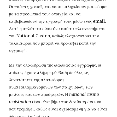
Οι παίκτες χρειάζεται να συμπληρώσουν μια φόρμα
με τα προσωπικά τους στοιχεία και να
επιβεβαιώσουν την εγγραφή τους μέσω ενός email.
Αυτή η απλότητα είναι ένα από τα πλεονεκτήματα
του National Casino, καθώς ελαχιστοποιεί την
ταλαιπωρία που μπορεί να προκύψει κατά την
εγγραφή.
Με την ολοκλήρωση της διαδικασίας εγγραφής, οι
παίκτες έχουν πλήρη πρόσβαση σε όλες τις
δυνατότητες της πλατφόρμας,
συμπεριλαμβανομένων των παιχνιδιών, των
μπόνους και των προσφορών. Η
national casino
registration
είναι ένα βήμα που δεν θα πρέπει να
σας τρομάξει, καθώς είναι σχεδιασμένη για να είναι
όσο πιο φιλική γίνεται.