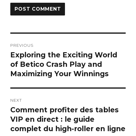
Post
PREVIOUS
navigation
Exploring the Exciting World
Previous
post:
of Betico Crash Play and
Maximizing Your Winnings
NEXT
Comment profiter des tables
Next
post:
VIP en direct : le guide
complet du high‑roller en ligne