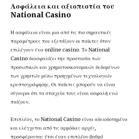
Ασφάλεια και αξιοπιστία του
National Casino
Η ασφάλεια είναι μια από τις πιο σημαντικές
παραμέτρους που εξετάζουν οι παίκτες όταν
επιλέγουν ένα online casino. Το National
Casino διασφαλίζει την προστασία των
προσωπικών και χρηματοοικονομικών δεδομένων
των χρηστών μέσω προηγμένων τεχνολογιών
κρυπτογράφησης. Οι παίκτες μπορούν να είναι
σίγουροι ότι τα στοιχεία τους είναι ασφαλή ενώ
παίζουν.
Επιπλέον, το National Casino είναι αδειοδοτημένο
και ελέγχεται από τις αρμόδιες αρχές,
προσφέροντας έτσι έναν επιπλέον βαθμό