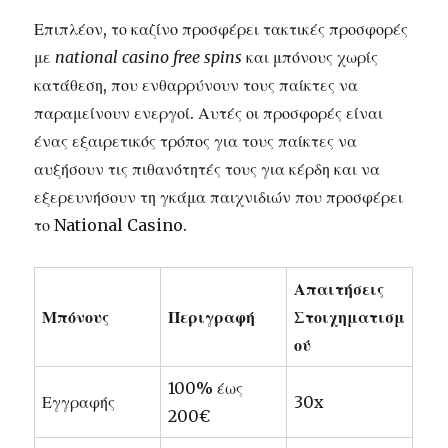
Επιπλέον, το καζίνο προσφέρει τακτικές προσφορές
με
national casino free spins
και μπόνους χωρίς
κατάθεση, που ενθαρρύνουν τους παίκτες να
παραμείνουν ενεργοί. Αυτές οι προσφορές είναι
ένας εξαιρετικός τρόπος για τους παίκτες να
αυξήσουν τις πιθανότητές τους για κέρδη και να
εξερευνήσουν τη γκάμα παιχνιδιών που προσφέρει
το National Casino.
Απαιτήσεις
Μπόνους
Περιγραφή
Στοιχηματισμ
ού
100% έως
Εγγραφής
30x
200€