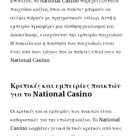
Επιπλέον, το National Casino παρέχει ζωντανά
παιχνίδια καζίνο, όπου οι παίκτες μπορούν να
αλληλεπιδρούν με πραγματικούς ντίλερ. Αυτή η
εμπειρία προσφέρει μια αίσθηση ρεαλισμού και
διασκέδασης, ενισχύοντας την εμπειρία παιχνιδιού.
Η ποικιλία και η ποιότητα των παιχνιδιών είναι
ένας από τους λόγους που οι παίκτες επιλέγουν το
National Casino.
Κριτικές και εμπειρίες παικτών
για το National Casino
Οι κριτικές και οι εμπειρίες των παικτών είναι
καθοριστικές για την επιλογή καζίνο. Το National
Casino λαμβάνει γενικά θετικές κριτικές από τους