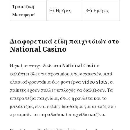
Τραπεζική
1-3 Ημέρες
3-5 Ημέρες
Μεταφορά
Διαφορετικά είδη παιχνιδιών στο
National Casino
Η γκάμα παιχνιδιών στο National Casino
καλύπτει όλες τις προτιμήσεις των παικτών. Από
κλασικά φρουτάκια έως μοντέρνα video slots, οι
παίκτες έχουν πολλές επιλογές να διαλέξουν. Τα
επιτραπέζια παιχνίδια, όπως η ρουλέτα και το
μπλάκτζακ, είναι επίσης διαθέσιμα για αυτούς που
προτιμούν τα παραδοσιακά παιχνίδια καζίνο.