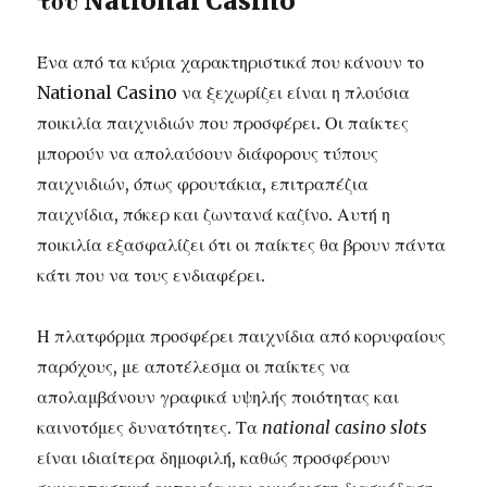
του National Casino
Ένα από τα κύρια χαρακτηριστικά που κάνουν το
National Casino να ξεχωρίζει είναι η πλούσια
ποικιλία παιχνιδιών που προσφέρει. Οι παίκτες
μπορούν να απολαύσουν διάφορους τύπους
παιχνιδιών, όπως φρουτάκια, επιτραπέζια
παιχνίδια, πόκερ και ζωντανά καζίνο. Αυτή η
ποικιλία εξασφαλίζει ότι οι παίκτες θα βρουν πάντα
κάτι που να τους ενδιαφέρει.
Η πλατφόρμα προσφέρει παιχνίδια από κορυφαίους
παρόχους, με αποτέλεσμα οι παίκτες να
απολαμβάνουν γραφικά υψηλής ποιότητας και
καινοτόμες δυνατότητες. Τα
national casino slots
είναι ιδιαίτερα δημοφιλή, καθώς προσφέρουν