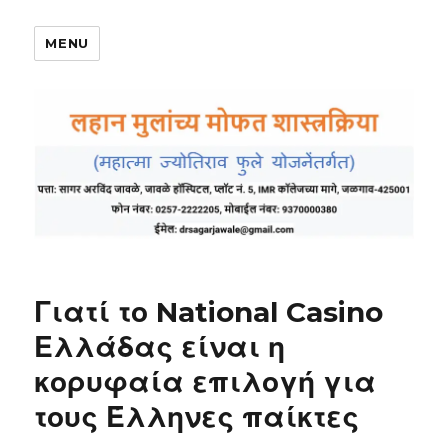
MENU
Γιατί το National Casino
Ελλάδας είναι η
κορυφαία επιλογή για
τους Έλληνες παίκτες