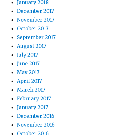
January 2018
December 2017
November 2017
October 2017
September 2017
August 2017
July 2017
June 2017
May 2017
April 2017
March 2017
February 2017
January 2017
December 2016
November 2016
October 2016