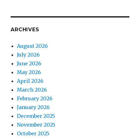
ARCHIVES
August 2026
July 2026
June 2026
May 2026
April 2026
March 2026
February 2026
January 2026
December 2025
November 2025
October 2025