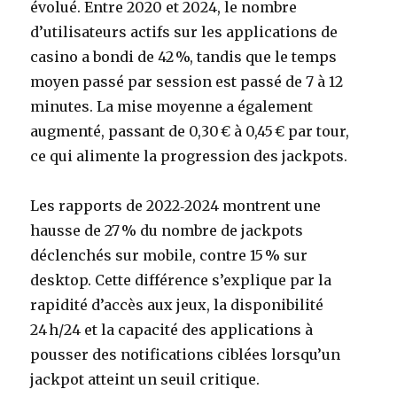
évolué. Entre 2020 et 2024, le nombre
d’utilisateurs actifs sur les applications de
casino a bondi de 42 %, tandis que le temps
moyen passé par session est passé de 7 à 12
minutes. La mise moyenne a également
augmenté, passant de 0,30 € à 0,45 € par tour,
ce qui alimente la progression des jackpots.
Les rapports de 2022‑2024 montrent une
hausse de 27 % du nombre de jackpots
déclenchés sur mobile, contre 15 % sur
desktop. Cette différence s’explique par la
rapidité d’accès aux jeux, la disponibilité
24 h/24 et la capacité des applications à
pousser des notifications ciblées lorsqu’un
jackpot atteint un seuil critique.