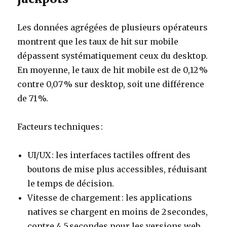
Les données agrégées de plusieurs opérateurs
montrent que les taux de hit sur mobile
dépassent systématiquement ceux du desktop.
En moyenne, le taux de hit mobile est de 0,12 %
contre 0,07 % sur desktop, soit une différence
de 71 %.
Facteurs techniques :
UI/UX : les interfaces tactiles offrent des
boutons de mise plus accessibles, réduisant
le temps de décision.
Vitesse de chargement : les applications
natives se chargent en moins de 2 secondes,
contre 4‑5 secondes pour les versions web.