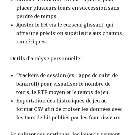
placer plusieurs tours en succession sans
perdre de temps.
Ajuster le bet via le curseur glissant, qui
offre une précision supérieure aux champs
numériques.
Outils d’analyse personnelle :
Trackers de session (ex. : apps de suivi de
bankroll) pour visualiser le nombre de
tours, le RTP moyen et le temps de jeu.
Exportation des historiques de jeu au
format CSV afin de croiser les données avec
les taux de hit publiés par les fournisseurs.
En suivant ces pratiques, les joueurs peuvent