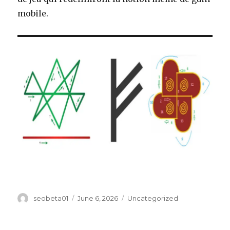
mobile.
Author
Posted
Categories
seobeta01
June 6, 2026
Uncategorized
on