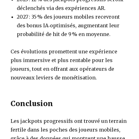
déclenchés via des expériences AR.
2027 : 35 % des joueurs mobiles recevront
des bonus IA‑optimisés, augmentant leur
probabilité de hit de 9 % en moyenne.
Ces évolutions promettent une expérience
plus immersive et plus rentable pour les
joueurs, tout en offrant aux opérateurs de
nouveaux leviers de monétisation.
Conclusion
Les jackpots progressifs ont trouvé un terrain
fertile dans les poches des joueurs mobiles,
grâce à des données qui montrent une hausse