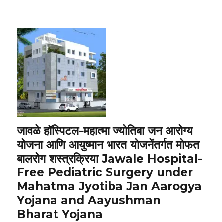
जावळे हॉस्पिटल-महात्मा ज्योतिबा जन आरोग्य
योजना आणि आयुष्मान भारत योजनेंतर्गत मोफत
बालरोग शस्त्रक्रिया Jawale Hospital-
Free Pediatric Surgery under
Mahatma Jyotiba Jan Aarogya
Yojana and Aayushman
Bharat Yojana