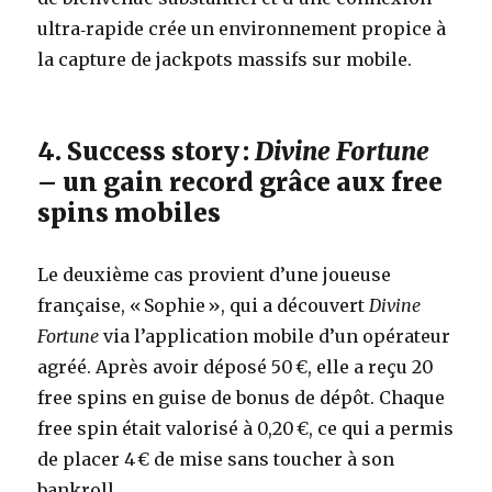
ultra‑rapide crée un environnement propice à
la capture de jackpots massifs sur mobile.
4. Success story :
Divine Fortune
– un gain record grâce aux free
spins mobiles
Le deuxième cas provient d’une joueuse
française, « Sophie », qui a découvert
Divine
Fortune
via l’application mobile d’un opérateur
agréé. Après avoir déposé 50 €, elle a reçu 20
free spins en guise de bonus de dépôt. Chaque
free spin était valorisé à 0,20 €, ce qui a permis
de placer 4 € de mise sans toucher à son
bankroll.