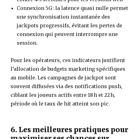
Connexion 5G : la latence quasi nulle permet
une synchronisation instantanée des
jackpots progressifs, évitant les pertes de
connexion qui peuvent interrompre une
session.
Pour les opérateurs, ces indicateurs justifient
l’allocation de budgets marketing spécifiques
au mobile. Les campagnes de jackpot sont
souvent diffusées via des notifications push,
ciblant les joueurs actifs entre 18 h et 22 h,
période où le taux de hit atteint son pic.
6. Les meilleures pratiques pour
maximiser ses chances sur