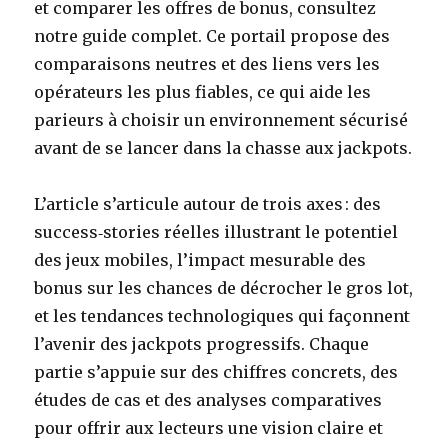
et comparer les offres de bonus, consultez
notre guide complet. Ce portail propose des
comparaisons neutres et des liens vers les
opérateurs les plus fiables, ce qui aide les
parieurs à choisir un environnement sécurisé
avant de se lancer dans la chasse aux jackpots.
L’article s’articule autour de trois axes : des
success‑stories réelles illustrant le potentiel
des jeux mobiles, l’impact mesurable des
bonus sur les chances de décrocher le gros lot,
et les tendances technologiques qui façonnent
l’avenir des jackpots progressifs. Chaque
partie s’appuie sur des chiffres concrets, des
études de cas et des analyses comparatives
pour offrir aux lecteurs une vision claire et