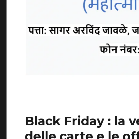
Black Friday : la 
delle carte e le o