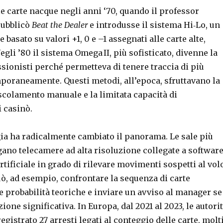
le carte nacque negli anni ‘70, quando il professor
ubblicò
Beat the Dealer
e introdusse il sistema Hi‑Lo, un
basato su valori +1, 0 e –1 assegnati alle carte alte,
egli ’80 il sistema Omega II, più sofisticato, divenne la
ssionisti perché permetteva di tenere traccia di più
poraneamente. Questi metodi, all’epoca, sfruttavano la
scolamento manuale e la limitata capacità di
 casinò.
gia ha radicalmente cambiato il panorama. Le sale più
no telecamere ad alta risoluzione collegate a softwar
artificiale in grado di rilevare movimenti sospetti al vol
ò, ad esempio, confrontare la sequenza di carte
le probabilità teoriche e inviare un avviso al manager se
ione significativa. In Europa, dal 2021 al 2023, le autori
egistrato 27 arresti legati al conteggio delle carte, molt