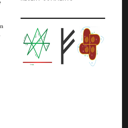
e
on
i