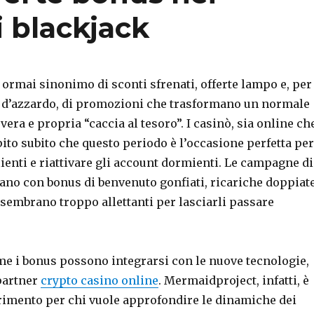
 blackjack
è ormai sinonimo di sconti sfrenati, offerte lampo e, per
o d’azzardo, di promozioni che trasformano un normale
era e propria “caccia al tesoro”. I casinò, sia online ch
pito subito che questo periodo è l’occasione perfetta per
lienti e riattivare gli account dormienti. Le campagne di
ano con bonus di benvenuto gonfiati, ricariche doppiat
sembrano troppo allettanti per lasciarli passare
me i bonus possono integrarsi con le nuove tecnologie,
 partner
crypto casino online
. Mermaidproject, infatti, è
erimento per chi vuole approfondire le dinamiche dei