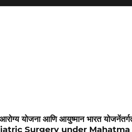
 आरोग्य योजना आणि आयुष्मान भारत योजनेंतर्
diatric Surgery under Mahatma