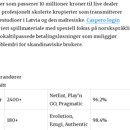
r som passerer 10 millioner kroner til live dealer
 profesjonelt skolerte krupierter som transmitterer
estudioer i Latvia og den maltesiske.
Caspero login
riert spillmateriale med spesiell fokus på norskspråkl
lokaltilpassede betalingsløsninger som muliggjør
blemfri for skandinaviske brukere.
erandører
itt
NetEnt, Play’n
r
2400+
96.2%
GO, Pragmatic
Evolution,
180+
98.4%
Ezugi, Authentic