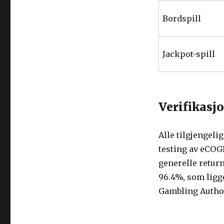
Bordspill
Jackpot-spill
Verifikasj
Alle tilgjengeli
testing av eCOGR
generelle retur
96.4%, som ligg
Gambling Author