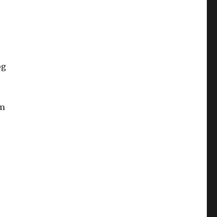
og
om