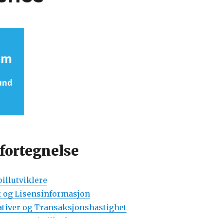
fortegnelse
pillutviklere
k og Lisensinformasjon
ativer og Transaksjonshastighet