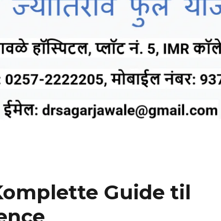
omplette Guide til
lence