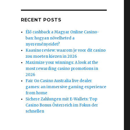
RECENT POSTS
Élő cashback a Magyar Online Casino-
ban: hogyan növelheted a
nyereményeidet?
Kaasino review: waarom je voor dit casino
zou moeten kiezen in 2026
Maximize your winnings: A look at the
most rewarding casino promotions in
2026
Fair Go Casino Australia live dealer
games: an immersive gaming experience
from home
Sichere Zahlungen mit E-Wallets: Top
Casino Bonus Österreich im Fokus der
schnellen