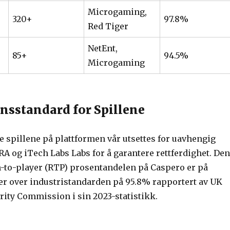
Microgaming,
320+
97.8%
Red Tiger
NetEnt,
85+
94.5%
Microgaming
onsstandard for Spillene
ge spillene på plattformen vår utsettes for uavhengig
A og iTech Labs Labs for å garantere rettferdighet. Den
n-to-player (RTP) prosentandelen på Caspero er på
er over industristandarden på 95.8% rapportert av UK
ity Commission i sin 2023-statistikk.