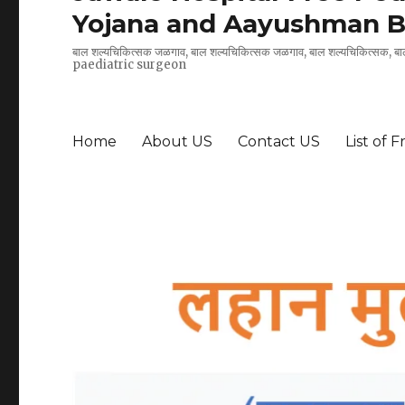
Yojana and Aayushman B
बाल शल्यचिकित्सक जळगाव, बाल शल्यचिकित्सक जळगाव, बाल शल्यचिकित्
paediatric surgeon
Home
About US
Contact US
List of 