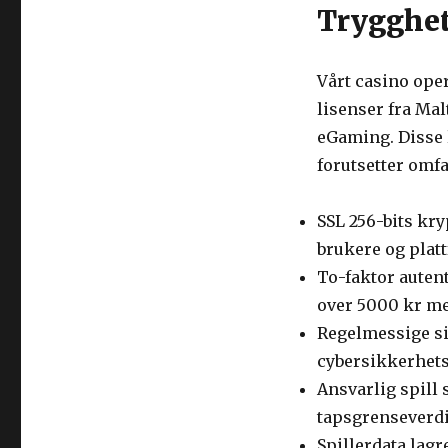
Trygghet
Vårt casino ope
lisenser fra Ma
eGaming. Disse 
forutsetter omf
SSL 256-bits kr
brukere og plat
To-faktor auten
over 5000 kr me
Regelmessige si
cybersikkerhets
Ansvarlig spill
tapsgrenseverd
Spillerdata lagr