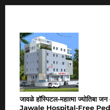
जावळे हॉस्पिटल-महात्मा ज्योतिबा जन
Jawale Hospital-Free Pe