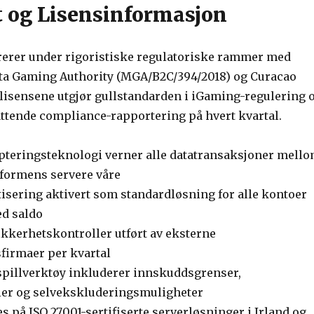
 og Lisensinformasjon
rerer under rigoristiske regulatoriske rammer med
lta Gaming Authority (MGA/B2C/394/2018) og Curacao
lisensene utgjør gullstandarden i iGaming-regulering 
attende compliance-rapportering på hvert kvartal.
ypteringsteknologi verner alle datatransaksjoner mell
tformens servere våre
tisering aktivert som standardløsning for alle kontoer
d saldo
kkerhetskontroller utført av eksterne
firmaer per kvartal
 spillverktøy inkluderer innskuddsgrenser,
ier og selvekskluderingsmuligheter
es på ISO 27001-sertifiserte serverløsninger i Irland og