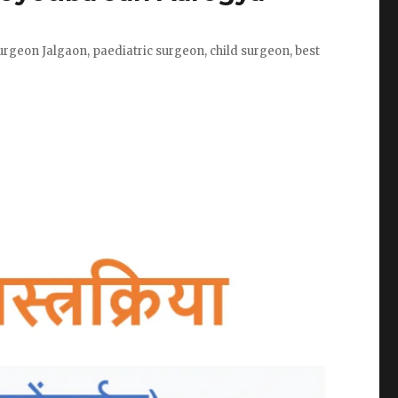
Child surgeon Jalgaon, paediatric surgeon, child surgeon, best