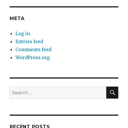
META
Log in
Entries feed
Comments feed
WordPress.org
SEA
Search
for:
RECENT POSTS