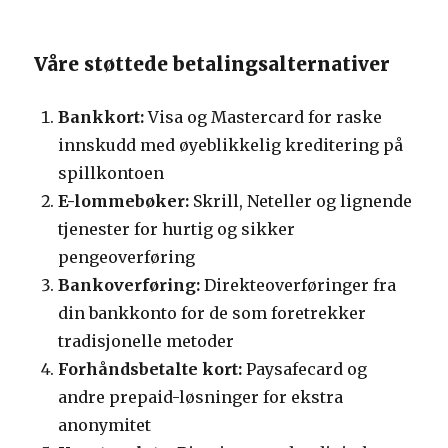
Våre støttede betalingsalternativer
Bankkort:
Visa og Mastercard for raske
innskudd med øyeblikkelig kreditering på
spillkontoen
E-lommebøker:
Skrill, Neteller og lignende
tjenester for hurtig og sikker
pengeoverføring
Bankoverføring:
Direkteoverføringer fra
din bankkonto for de som foretrekker
tradisjonelle metoder
Forhåndsbetalte kort:
Paysafecard og
andre prepaid-løsninger for ekstra
anonymitet