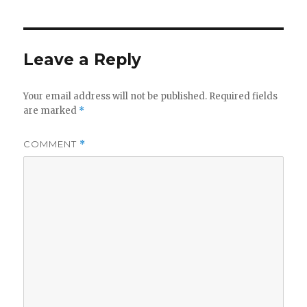
Leave a Reply
Your email address will not be published.
Required fields
are marked
*
COMMENT
*