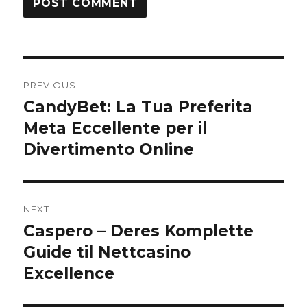
Post
PREVIOUS
navigation
CandyBet: La Tua Preferita
Previous
post:
Meta Eccellente per il
Divertimento Online
NEXT
Caspero – Deres Komplette
Next
post:
Guide til Nettcasino
Excellence