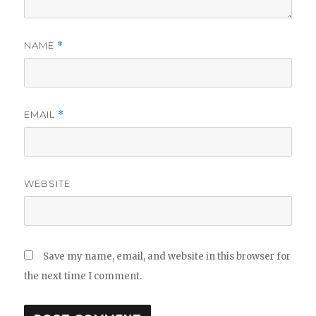
NAME
*
EMAIL
*
WEBSITE
Save my name, email, and website in this browser for
the next time I comment.