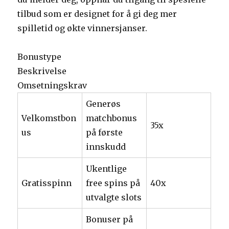
tilbud som er designet for å gi deg mer
spilletid og økte vinnersjanser.
Bonustype
Beskrivelse
Omsetningskrav
Generøs
Velkomstbon
matchbonus
35x
us
på første
innskudd
Ukentlige
Gratisspinn
free spins på
40x
utvalgte slots
Bonuser på