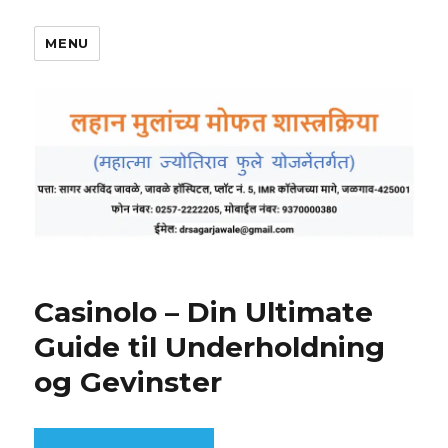
MENU
Casinolo – Din Ultimate
Guide til Underholdning
og Gevinster