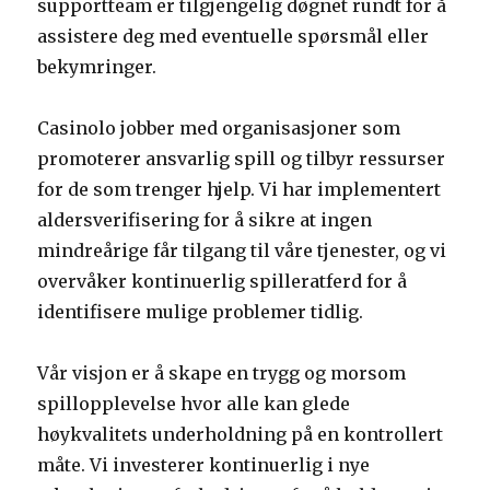
supportteam er tilgjengelig døgnet rundt for å
assistere deg med eventuelle spørsmål eller
bekymringer.
Casinolo jobber med organisasjoner som
promoterer ansvarlig spill og tilbyr ressurser
for de som trenger hjelp. Vi har implementert
aldersverifisering for å sikre at ingen
mindreårige får tilgang til våre tjenester, og vi
overvåker kontinuerlig spilleratferd for å
identifisere mulige problemer tidlig.
Vår visjon er å skape en trygg og morsom
spillopplevelse hvor alle kan glede
høykvalitets underholdning på en kontrollert
måte. Vi investerer kontinuerlig i nye