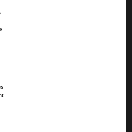
s
e
es
nt