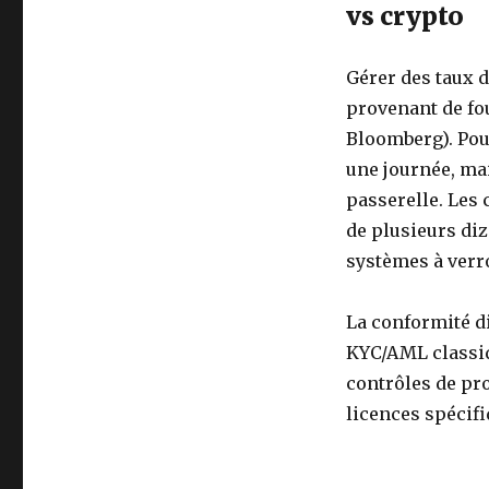
vs crypto
Gérer des taux 
provenant de fou
Bloomberg). Pour
une journée, mai
passerelle. Les
de plusieurs diz
systèmes à verro
La conformité di
KYC/AML classiqu
contrôles de pr
licences spécifi