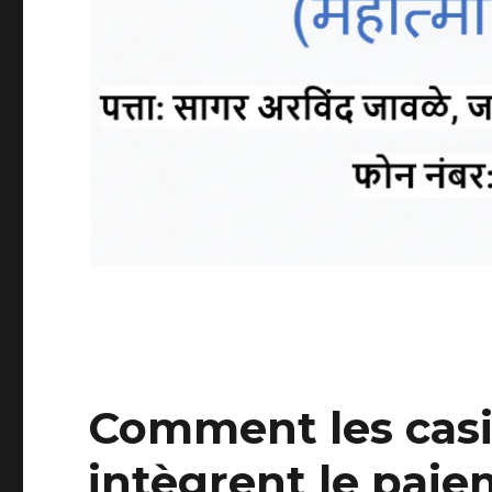
Comment les casi
intègrent le paie