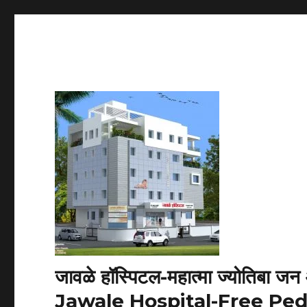
जावळे हॉस्पिटल-महात्मा ज्योतिबा जन
Jawale Hospital-Free Pe