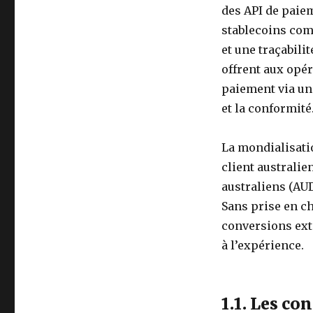
des API de paie
stablecoins com
et une traçabili
offrent aux opér
paiement via un 
et la conformité
La mondialisatio
client australien
australiens (AUD
Sans prise en c
conversions exte
à l’expérience.
1.1. Les co