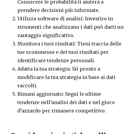
Conoscere le probabilità ti aiuterà a
prendere decisioni più informate.
Utilizza software di analisi: Investire in
strumenti che analizzano i dati può darti un
vantaggio significativo.
Monitora i tuoi risultati: Tieni traccia delle
tue scommesse e dei tuoi risultati per
identificare tendenze personali.
Adatta la tua strategia: Sii pronto a
modificare la tua strategia in base ai dati
raccolti.
Rimani aggiornato: Segui le ultime
tendenze nell’analisi dei dati e nel gioco
d’azzardo per rimanere competitivo.