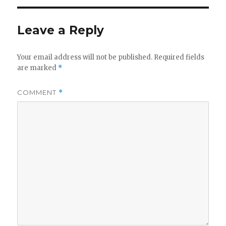
Leave a Reply
Your email address will not be published.
Required fields
are marked
*
COMMENT
*