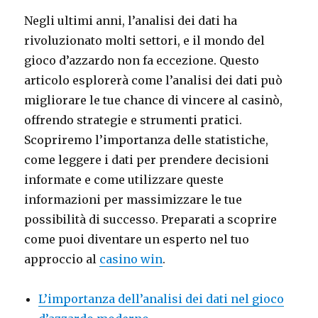
Negli ultimi anni, l’analisi dei dati ha
rivoluzionato molti settori, e il mondo del
gioco d’azzardo non fa eccezione. Questo
articolo esplorerà come l’analisi dei dati può
migliorare le tue chance di vincere al casinò,
offrendo strategie e strumenti pratici.
Scopriremo l’importanza delle statistiche,
come leggere i dati per prendere decisioni
informate e come utilizzare queste
informazioni per massimizzare le tue
possibilità di successo. Preparati a scoprire
come puoi diventare un esperto nel tuo
approccio al
casino win
.
L’importanza dell’analisi dei dati nel gioco