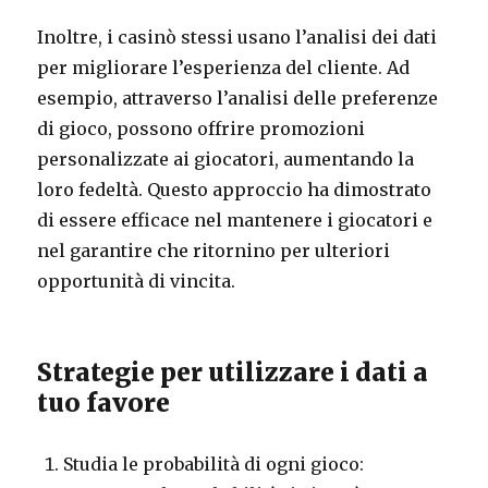
Inoltre, i casinò stessi usano l’analisi dei dati
per migliorare l’esperienza del cliente. Ad
esempio, attraverso l’analisi delle preferenze
di gioco, possono offrire promozioni
personalizzate ai giocatori, aumentando la
loro fedeltà. Questo approccio ha dimostrato
di essere efficace nel mantenere i giocatori e
nel garantire che ritornino per ulteriori
opportunità di vincita.
Strategie per utilizzare i dati a
tuo favore
Studia le probabilità di ogni gioco: