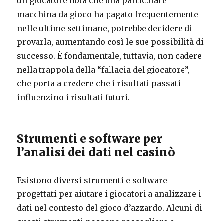
un giocatore nota che una particolare
macchina da gioco ha pagato frequentemente
nelle ultime settimane, potrebbe decidere di
provarla, aumentando così le sue possibilità di
successo. È fondamentale, tuttavia, non cadere
nella trappola della “fallacia del giocatore”,
che porta a credere che i risultati passati
influenzino i risultati futuri.
Strumenti e software per
l’analisi dei dati nel casinò
Esistono diversi strumenti e software
progettati per aiutare i giocatori a analizzare i
dati nel contesto del gioco d’azzardo. Alcuni di