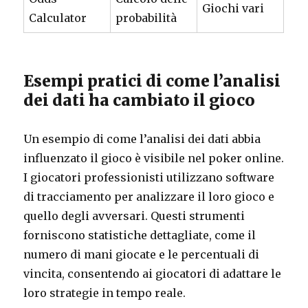
Giochi vari
Calculator
probabilità
Esempi pratici di come l’analisi
dei dati ha cambiato il gioco
Un esempio di come l’analisi dei dati abbia
influenzato il gioco è visibile nel poker online.
I giocatori professionisti utilizzano software
di tracciamento per analizzare il loro gioco e
quello degli avversari. Questi strumenti
forniscono statistiche dettagliate, come il
numero di mani giocate e le percentuali di
vincita, consentendo ai giocatori di adattare le
loro strategie in tempo reale.