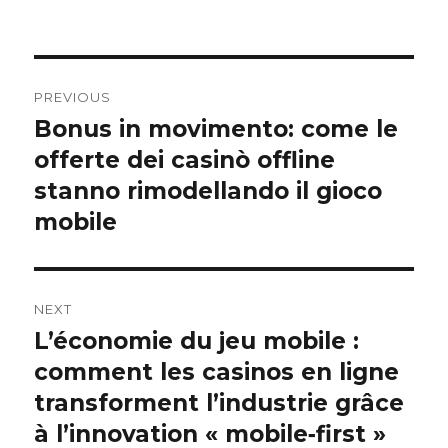
Post
PREVIOUS
navigation
Bonus in movimento: come le
Previous
post:
offerte dei casinò offline
stanno rimodellando il gioco
mobile
NEXT
L’économie du jeu mobile :
Next
post:
comment les casinos en ligne
transforment l’industrie grâce
à l’innovation « mobile‑first »