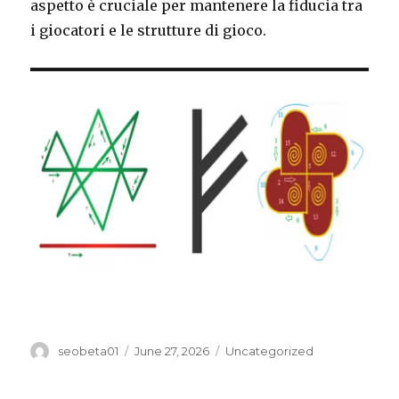
aspetto è cruciale per mantenere la fiducia tra
i giocatori e le strutture di gioco.
Author
Posted
Categories
seobeta01
June 27, 2026
Uncategorized
on