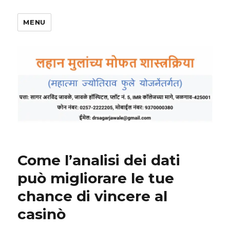
MENU
Come l’analisi dei dati
può migliorare le tue
chance di vincere al
casinò