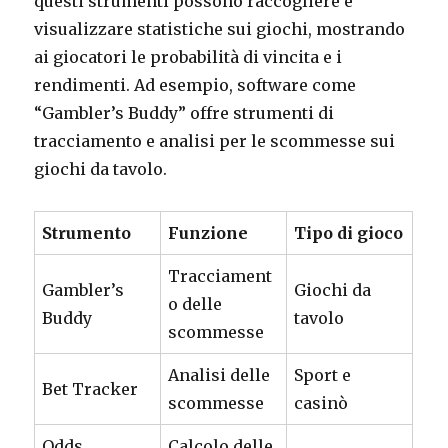
questi strumenti possono raccogliere e
visualizzare statistiche sui giochi, mostrando
ai giocatori le probabilità di vincita e i
rendimenti. Ad esempio, software come
“Gambler’s Buddy” offre strumenti di
tracciamento e analisi per le scommesse sui
giochi da tavolo.
Strumento
Funzione
Tipo di gioco
Tracciament
Gambler’s
Giochi da
o delle
Buddy
tavolo
scommesse
Analisi delle
Sport e
Bet Tracker
scommesse
casinò
Odds
Calcolo delle