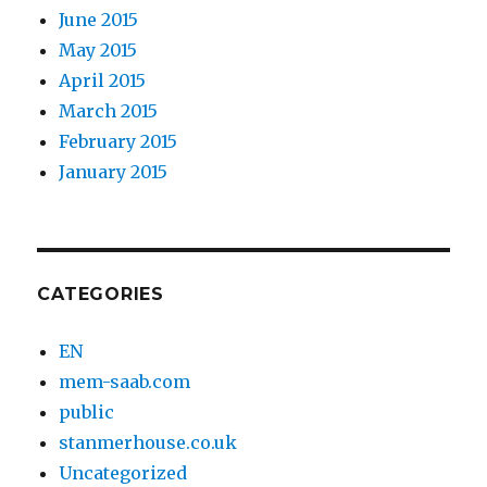
June 2015
May 2015
April 2015
March 2015
February 2015
January 2015
CATEGORIES
EN
mem-saab.com
public
stanmerhouse.co.uk
Uncategorized