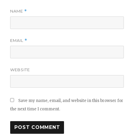
NAME
*
EMAIL
*
WEBSITE
Save my name, email, and website in this browser for
the next time I comment.