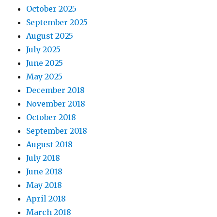
October 2025
September 2025
August 2025
July 2025
June 2025
May 2025
December 2018
November 2018
October 2018
September 2018
August 2018
July 2018
June 2018
May 2018
April 2018
March 2018