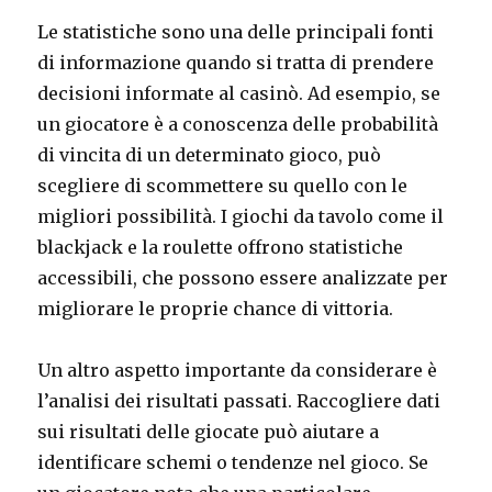
Le statistiche sono una delle principali fonti
di informazione quando si tratta di prendere
decisioni informate al casinò. Ad esempio, se
un giocatore è a conoscenza delle probabilità
di vincita di un determinato gioco, può
scegliere di scommettere su quello con le
migliori possibilità. I giochi da tavolo come il
blackjack e la roulette offrono statistiche
accessibili, che possono essere analizzate per
migliorare le proprie chance di vittoria.
Un altro aspetto importante da considerare è
l’analisi dei risultati passati. Raccogliere dati
sui risultati delle giocate può aiutare a
identificare schemi o tendenze nel gioco. Se