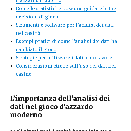
d’azzardo moderno
Come le statistiche possono guidare le tue
decisioni di gioco
Strumenti e software per l’analisi dei dati
nel casinò
Esempi pratici di come l’analisi dei dati ha
cambiato il gioco
Strategie per utilizzare i dati a tuo favore
Considerazioni etiche sull’uso dei dati nei
casinò
L’importanza dell’analisi dei
dati nel gioco d’azzardo
moderno