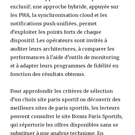
exclusif ; une approche hybride, appuyée sur
les PWA, la synchronisation cloud et les
notifications push unifiées, permet
d’exploiter les points forts de chaque
dispositif. Les opérateurs sont invités à
auditer leurs architectures, à comparer les
performances à l’aide d’outils de monitoring
et à adapter leurs programmes de fidélité en
fonction des résultats obtenus.
Pour approfondir les critères de sélection
d’un choix site paris sportif ou découvrir des
meilleurs sites de paris sportifs, les lecteurs
peuvent consulter le site Bonus Paris Sportifs,
qui répertorie les offres disponibles sans se
substituer à une analyse technique. En