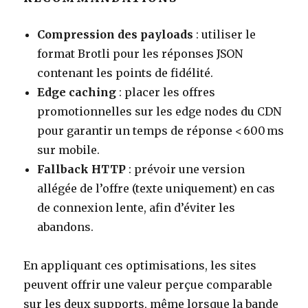
Compression des payloads
: utiliser le
format Brotli pour les réponses JSON
contenant les points de fidélité.
Edge caching
: placer les offres
promotionnelles sur les edge nodes du CDN
pour garantir un temps de réponse < 600 ms
sur mobile.
Fallback HTTP
: prévoir une version
allégée de l’offre (texte uniquement) en cas
de connexion lente, afin d’éviter les
abandons.
En appliquant ces optimisations, les sites
peuvent offrir une valeur perçue comparable
sur les deux supports, même lorsque la bande