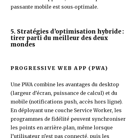
passante mobile est sous‑optimale.
5. Stratégies d’optimisation hybride :
tirer parti du meilleur des deux
mondes
PROGRESSIVE WEB APP (PWA)
Une PWA combine les avantages du desktop
(largeur d’écran, puissance de calcul) et du
mobile (notifications push, accès hors ligne).
En déployant une couche Service Worker, les
programmes de fidélité peuvent synchroniser
les points en arrière‑plan, même lorsque
l’utilisateur n’est pas connecté, puis les