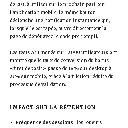
de 20 € à utiliser sur le prochain pari. Sur
l’application mobile, le même bouton
déclenche une notification instantanée qui,
lorsqu’elle est tapée, ouvre directement la
page de dépôt avec le code pré‑rempli.
Les tests A/B menés sur 12 000 utilisateurs ont
montré que le taux de conversion du bonus
« first‑deposit » passe de 18 % sur desktop à
23 % sur mobile, grâce à la friction réduite du
processus de validation.
IMPACT SUR LA RÉTENTION
Fréquence des sessions
: les joueurs