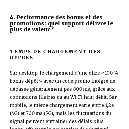
4. Performance des bonus et des
promotions : quel support délivre le
plus de valeur ?
TEMPS DE CHARGEMENT DES
OFFRES
Sur desktop, le chargement d’une offre « 100 %
bonus dépôt » avec un code promo intégré ne
dépasse généralement pas 800 ms, grâce aux
connexions filaires ou au Wi‑Fi haut débit. Sur
mobile, le même chargement varie entre 1,2 s
(4G) et 700 ms (5G), mais les fluctuations du
signal peuvent entraîner des délais plus