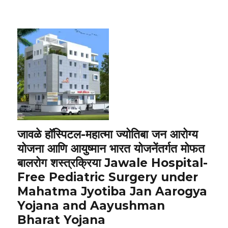
जावळे हॉस्पिटल-महात्मा ज्योतिबा जन आरोग्य
योजना आणि आयुष्मान भारत योजनेंतर्गत मोफत
बालरोग शस्त्रक्रिया Jawale Hospital-
Free Pediatric Surgery under
Mahatma Jyotiba Jan Aarogya
Yojana and Aayushman
Bharat Yojana