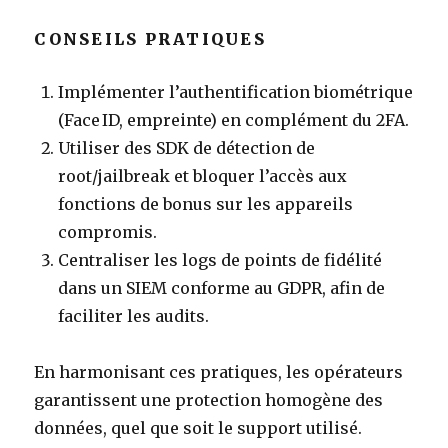
CONSEILS PRATIQUES
Implémenter l’authentification biométrique
(Face ID, empreinte) en complément du 2FA.
Utiliser des SDK de détection de
root/jailbreak et bloquer l’accès aux
fonctions de bonus sur les appareils
compromis.
Centraliser les logs de points de fidélité
dans un SIEM conforme au GDPR, afin de
faciliter les audits.
En harmonisant ces pratiques, les opérateurs
garantissent une protection homogène des
données, quel que soit le support utilisé.