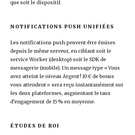
que soit le dispositif.
NOTIFICATIONS PUSH UNIFIÉES
Les notifications push peuvent être émises
depuis le même serveur, en ciblant soit le
service Worker (desktop) soit le SDK de
messagerie (mobile). Un message type « Vous
avez atteint le niveau Argent ! 10 € de bonus
vous attendent » sera reçu instantanément sur
les deux plateformes, augmentant le taux
d’engagement de 15 % en moyenne.
ÉTUDES DE ROI