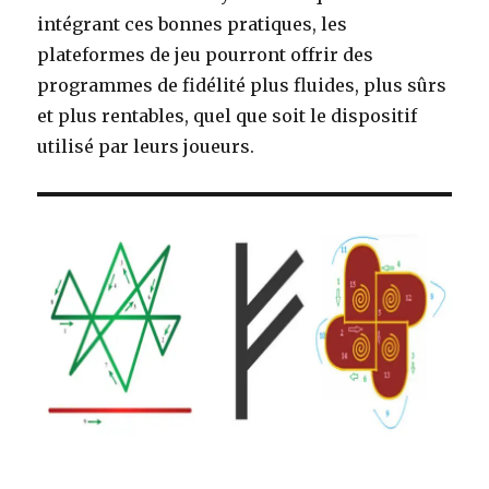
intégrant ces bonnes pratiques, les
plateformes de jeu pourront offrir des
programmes de fidélité plus fluides, plus sûrs
et plus rentables, quel que soit le dispositif
utilisé par leurs joueurs.