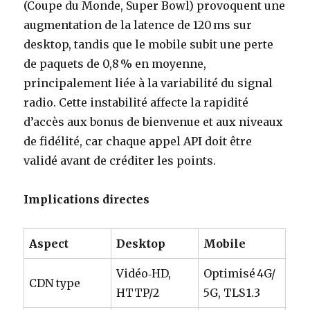
(Coupe du Monde, Super Bowl) provoquent une
augmentation de la latence de 120 ms sur
desktop, tandis que le mobile subit une perte
de paquets de 0,8 % en moyenne,
principalement liée à la variabilité du signal
radio. Cette instabilité affecte la rapidité
d’accès aux bonus de bienvenue et aux niveaux
de fidélité, car chaque appel API doit être
validé avant de créditer les points.
Implications directes
Aspect
Desktop
Mobile
Vidéo‑HD,
Optimisé 4G/
CDN type
HTTP/2
5G, TLS 1.3