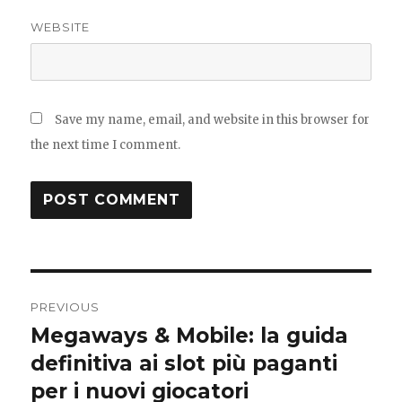
WEBSITE
Save my name, email, and website in this browser for
the next time I comment.
Post
PREVIOUS
navigation
Megaways & Mobile: la guida
Previous
post:
definitiva ai slot più paganti
per i nuovi giocatori