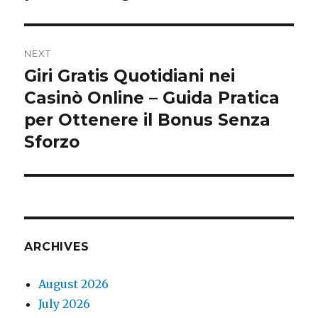
NEXT
Giri Gratis Quotidiani nei
Next
post:
Casinò Online – Guida Pratica
per Ottenere il Bonus Senza
Sforzo
ARCHIVES
August 2026
July 2026