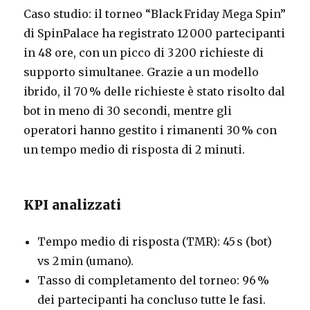
Caso studio: il torneo “Black Friday Mega Spin”
di SpinPalace ha registrato 12 000 partecipanti
in 48 ore, con un picco di 3 200 richieste di
supporto simultanee. Grazie a un modello
ibrido, il 70 % delle richieste è stato risolto dal
bot in meno di 30 secondi, mentre gli
operatori hanno gestito i rimanenti 30 % con
un tempo medio di risposta di 2 minuti.
KPI analizzati
Tempo medio di risposta (TMR): 45 s (bot)
vs 2 min (umano).
Tasso di completamento del torneo: 96 %
dei partecipanti ha concluso tutte le fasi.