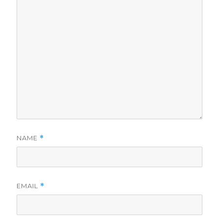
NAME
*
EMAIL
*