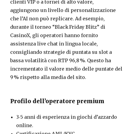
clienti VIP o a tornei di alto valore,
aggiungono un livello di personalizzazione
che l’AI non può replicare. Ad esempio,
durante il torneo “Black Friday Blitz” di
CasinoX, gli operatori hanno fornito
assistenza live chat in lingua locale,
consigliando strategie di puntata su slot a
bassa volatilità con RTP 96,8 %. Questo ha
incrementato il valore medio delle puntate del
9 % rispetto alla media del sito.
Profilo dell’operatore premium
3‑5 anni di esperienza in giochi d’azzardo
online.
Certificazione AML/KYC.