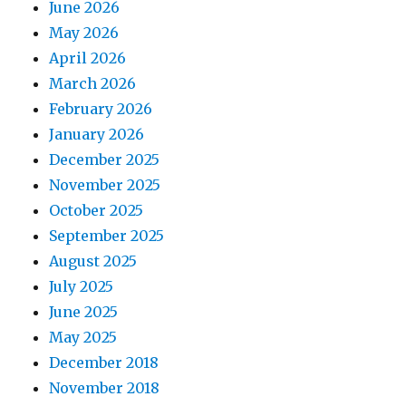
June 2026
May 2026
April 2026
March 2026
February 2026
January 2026
December 2025
November 2025
October 2025
September 2025
August 2025
July 2025
June 2025
May 2025
December 2018
November 2018