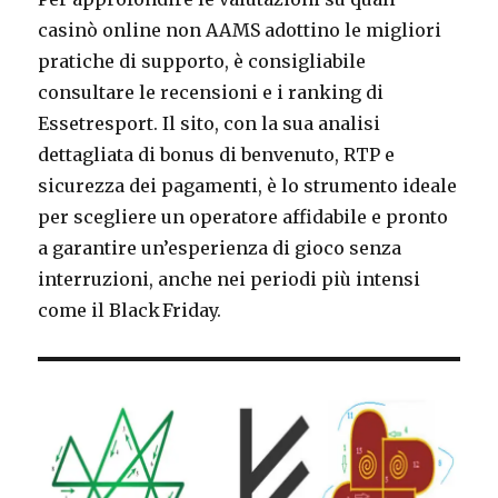
casinò online non AAMS adottino le migliori
pratiche di supporto, è consigliabile
consultare le recensioni e i ranking di
Essetresport. Il sito, con la sua analisi
dettagliata di bonus di benvenuto, RTP e
sicurezza dei pagamenti, è lo strumento ideale
per scegliere un operatore affidabile e pronto
a garantire un’esperienza di gioco senza
interruzioni, anche nei periodi più intensi
come il Black Friday.