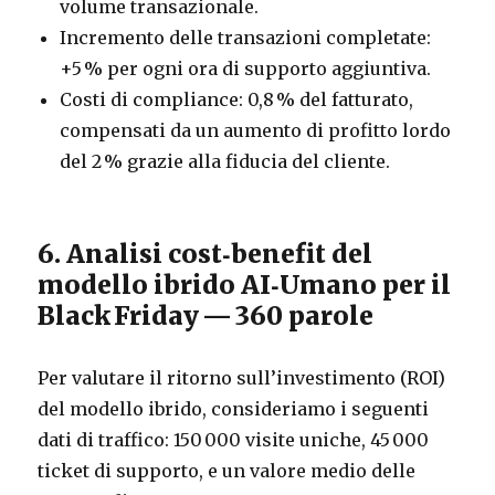
volume transazionale.
Incremento delle transazioni completate:
+5 % per ogni ora di supporto aggiuntiva.
Costi di compliance: 0,8 % del fatturato,
compensati da un aumento di profitto lordo
del 2 % grazie alla fiducia del cliente.
6. Analisi cost‑benefit del
modello ibrido AI‑Umano per il
Black Friday — 360 parole
Per valutare il ritorno sull’investimento (ROI)
del modello ibrido, consideriamo i seguenti
dati di traffico: 150 000 visite uniche, 45 000
ticket di supporto, e un valore medio delle