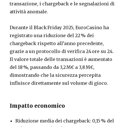
transazione, i chargeback e le segnalazioni di
attività anomale.
Durante il Black Friday 2025, EuroCasino ha
registrato una riduzione del 22 % dei
chargeback rispetto all’anno precedente,
grazie a un protocollo di verifica 24 ore su 24.
Il valore totale delle transazioni è aumentato
del 18 %, passando da 3,2 M€ a 3,8 M€,
dimostrando che la sicurezza percepita
influisce direttamente sul volume di gioco.
Impatto economico
Riduzione media dei chargeback: 0,15 % del