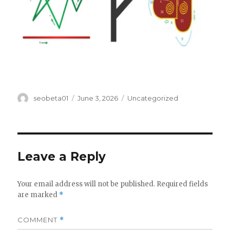
Author
Posted
Categories
seobeta01
June 3, 2026
Uncategorized
on
Leave a Reply
Your email address will not be published.
Required fields
are marked
*
COMMENT
*