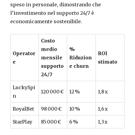
speso in personale, dimostrando che
l’investimento nel supporto 24/7 è
economicamente sostenibile.
Costo
medio
%
Operator
ROI
mensile
Riduzion
e
stimato
supporto
e churn
24/7
LuckySpi
120 000 €
12 %
1,8 x
n
RoyalBet
98 000 €
10 %
1,6 x
StarPlay
85 000 €
6 %
1,3 x