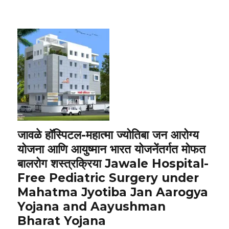
जावळे हॉस्पिटल-महात्मा ज्योतिबा जन आरोग्य
योजना आणि आयुष्मान भारत योजनेंतर्गत मोफत
बालरोग शस्त्रक्रिया Jawale Hospital-
Free Pediatric Surgery under
Mahatma Jyotiba Jan Aarogya
Yojana and Aayushman
Bharat Yojana