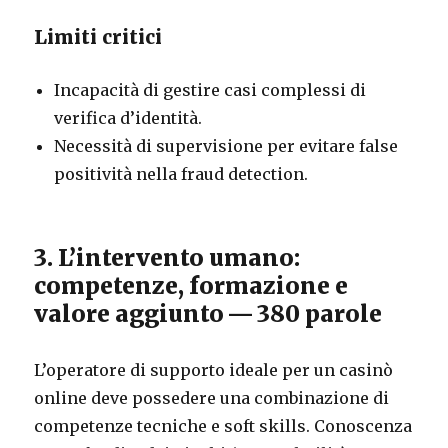
Limiti critici
Incapacità di gestire casi complessi di
verifica d’identità.
Necessità di supervisione per evitare false
positività nella fraud detection.
3. L’intervento umano:
competenze, formazione e
valore aggiunto — 380 parole
L’operatore di supporto ideale per un casinò
online deve possedere una combinazione di
competenze tecniche e soft skills. Conoscenza