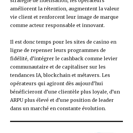
stratégie de fidélisation, les opérateurs
améliorent la rétention, augmentent la valeur
vie client et renforcent leur image de marque
comme acteur responsable et innovant.
Il est donc temps pour les sites de casino en
ligne de repenser leurs programmes de
fidélité, d’intégrer le cashback comme levier
communautaire et de capitaliser sur les
tendances IA, blockchain et métavers. Les
opérateurs qui agiront dès aujourd’hui
bénéficieront d’une clientèle plus loyale, d’un
ARPU plus élevé et d’une position de leader
dans un marché en constante évolution.