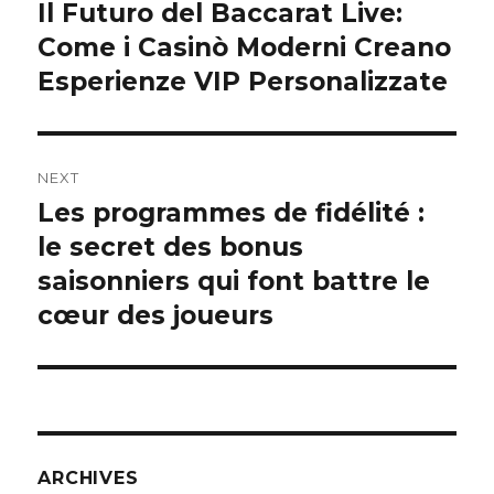
navigation
Il Futuro del Baccarat Live:
Previous
post:
Come i Casinò Moderni Creano
Esperienze VIP Personalizzate
NEXT
Les programmes de fidélité :
Next
post:
le secret des bonus
saisonniers qui font battre le
cœur des joueurs
ARCHIVES