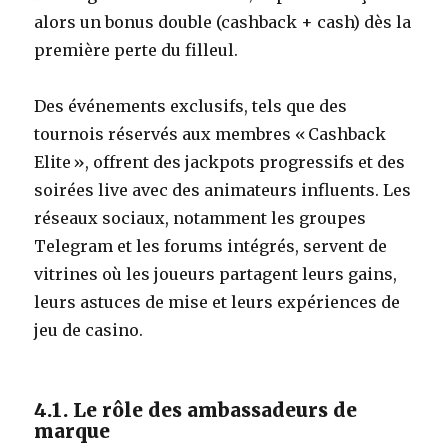
alors un bonus double (cashback + cash) dès la
première perte du filleul.
Des événements exclusifs, tels que des
tournois réservés aux membres « Cashback
Elite », offrent des jackpots progressifs et des
soirées live avec des animateurs influents. Les
réseaux sociaux, notamment les groupes
Telegram et les forums intégrés, servent de
vitrines où les joueurs partagent leurs gains,
leurs astuces de mise et leurs expériences de
jeu de casino.
4.1. Le rôle des ambassadeurs de
marque