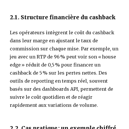
2.1. Structure financière du cashback
Les opérateurs intègrent le coût du cashback
dans leur marge en ajustant le taux de
commission sur chaque mise. Par exemple, un
jeu avec un RTP de 96 % peut voir son « house
edge » réduit de 0,5 % pour financer un
cashback de 5 % sur les pertes nettes. Des
outils de reporting en temps réel, souvent
basés sur des dashboards API, permettent de
suivre le coût quotidien et de réagir
rapidement aux variations de volume.
2.2. Cas pratique : un exemple chiffré