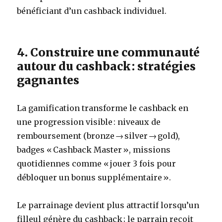
bénéficiant d’un cashback individuel.
4. Construire une communauté
autour du cashback : stratégies
gagnantes
La gamification transforme le cashback en
une progression visible : niveaux de
remboursement (bronze → silver → gold),
badges « Cashback Master », missions
quotidiennes comme « jouer 3 fois pour
débloquer un bonus supplémentaire ».
Le parrainage devient plus attractif lorsqu’un
filleul génère du cashback ; le parrain reçoit