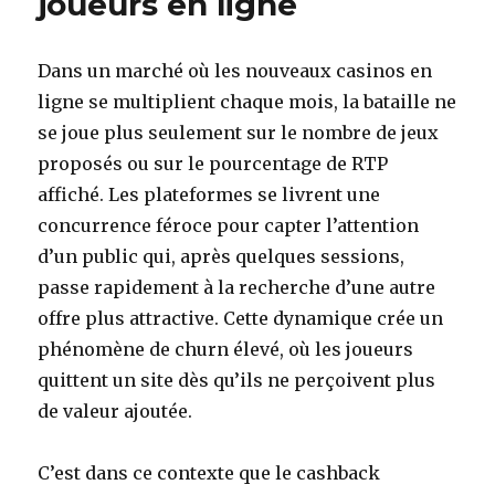
joueurs en ligne
Dans un marché où les nouveaux casinos en
ligne se multiplient chaque mois, la bataille ne
se joue plus seulement sur le nombre de jeux
proposés ou sur le pourcentage de RTP
affiché. Les plateformes se livrent une
concurrence féroce pour capter l’attention
d’un public qui, après quelques sessions,
passe rapidement à la recherche d’une autre
offre plus attractive. Cette dynamique crée un
phénomène de churn élevé, où les joueurs
quittent un site dès qu’ils ne perçoivent plus
de valeur ajoutée.
C’est dans ce contexte que le cashback