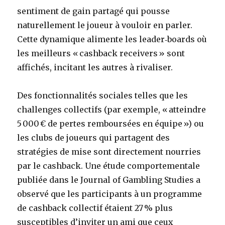
sentiment de gain partagé qui pousse
naturellement le joueur à vouloir en parler.
Cette dynamique alimente les leader‑boards où
les meilleurs « cashback receivers » sont
affichés, incitant les autres à rivaliser.
Des fonctionnalités sociales telles que les
challenges collectifs (par exemple, « atteindre
5 000 € de pertes remboursées en équipe ») ou
les clubs de joueurs qui partagent des
stratégies de mise sont directement nourries
par le cashback. Une étude comportementale
publiée dans le Journal of Gambling Studies a
observé que les participants à un programme
de cashback collectif étaient 27 % plus
susceptibles d’inviter un ami que ceux