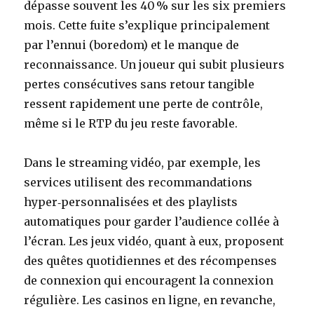
dépasse souvent les 40 % sur les six premiers
mois. Cette fuite s’explique principalement
par l’ennui (boredom) et le manque de
reconnaissance. Un joueur qui subit plusieurs
pertes consécutives sans retour tangible
ressent rapidement une perte de contrôle,
même si le RTP du jeu reste favorable.
Dans le streaming vidéo, par exemple, les
services utilisent des recommandations
hyper‑personnalisées et des playlists
automatiques pour garder l’audience collée à
l’écran. Les jeux vidéo, quant à eux, proposent
des quêtes quotidiennes et des récompenses
de connexion qui encouragent la connexion
régulière. Les casinos en ligne, en revanche,