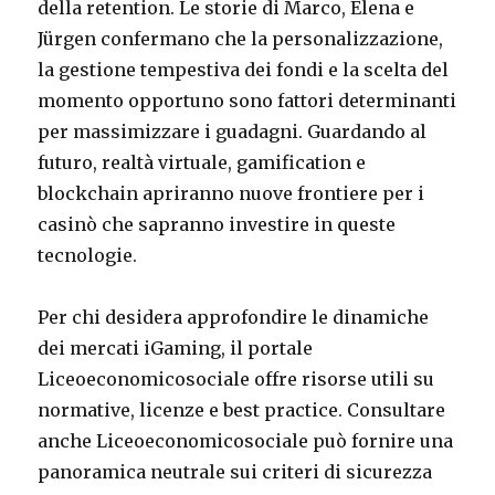
della retention. Le storie di Marco, Elena e
Jürgen confermano che la personalizzazione,
la gestione tempestiva dei fondi e la scelta del
momento opportuno sono fattori determinanti
per massimizzare i guadagni. Guardando al
futuro, realtà virtuale, gamification e
blockchain apriranno nuove frontiere per i
casinò che sapranno investire in queste
tecnologie.
Per chi desidera approfondire le dinamiche
dei mercati iGaming, il portale
Liceoeconomicosociale offre risorse utili su
normative, licenze e best practice. Consultare
anche Liceoeconomicosociale può fornire una
panoramica neutrale sui criteri di sicurezza