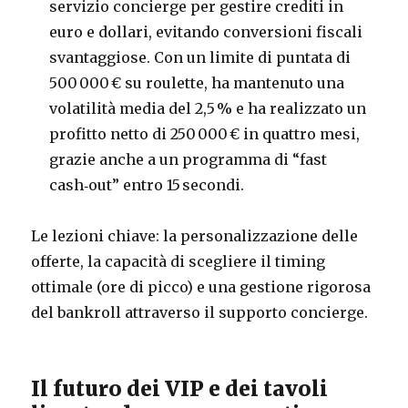
servizio concierge per gestire crediti in
euro e dollari, evitando conversioni fiscali
svantaggiose. Con un limite di puntata di
500 000 € su roulette, ha mantenuto una
volatilità media del 2,5 % e ha realizzato un
profitto netto di 250 000 € in quattro mesi,
grazie anche a un programma di “fast
cash‑out” entro 15 secondi.
Le lezioni chiave: la personalizzazione delle
offerte, la capacità di scegliere il timing
ottimale (ore di picco) e una gestione rigorosa
del bankroll attraverso il supporto concierge.
Il futuro dei VIP e dei tavoli