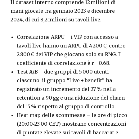
Il dataset interno comprende 12 milioni di
mani giocate tra gennaio 2023 e dicembre
2024, di cui 8,2 milioni su tavoli live.
Correlazione ARPU – i VIP con accesso a
tavoli live hanno un ARPU di 4 200 €, contro
2 800 € dei VIP che giocano solo su RNG. Il
coefficiente di correlazione è r = 0.68.
Test A/B – due gruppi di 5 000 utenti
ciascuno: il gruppo “Live + benefit” ha
registrato un incremento del 27 % nella
retention a 90 gg e una riduzione del churn
del 15 % rispetto al gruppo di controllo.
Heat map delle scommesse – le ore di picco
(20:00‑23:00 CET) mostrano concentrazioni
di puntate elevate sui tavoli di baccarat e