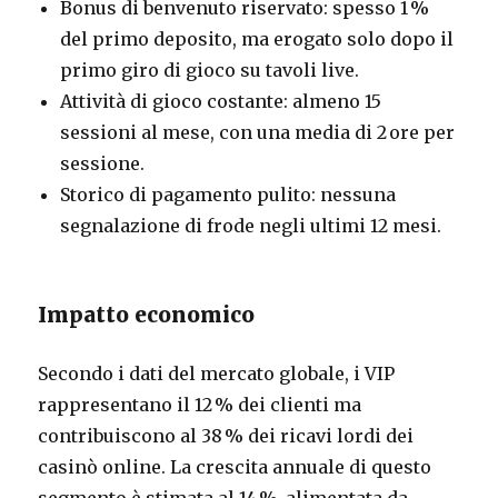
Bonus di benvenuto riservato: spesso 1 %
del primo deposito, ma erogato solo dopo il
primo giro di gioco su tavoli live.
Attività di gioco costante: almeno 15
sessioni al mese, con una media di 2 ore per
sessione.
Storico di pagamento pulito: nessuna
segnalazione di frode negli ultimi 12 mesi.
Impatto economico
Secondo i dati del mercato globale, i VIP
rappresentano il 12 % dei clienti ma
contribuiscono al 38 % dei ricavi lordi dei
casinò online. La crescita annuale di questo
segmento è stimata al 14 %, alimentata da