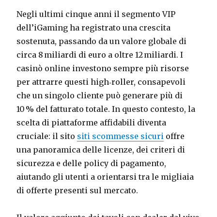
Negli ultimi cinque anni il segmento VIP
dell’iGaming ha registrato una crescita
sostenuta, passando da un valore globale di
circa 8 miliardi di euro a oltre 12 miliardi. I
casinò online investono sempre più risorse
per attrarre questi high‑roller, consapevoli
che un singolo cliente può generare più di
10 % del fatturato totale. In questo contesto, la
scelta di piattaforme affidabili diventa
cruciale: il sito
siti scommesse sicuri
offre
una panoramica delle licenze, dei criteri di
sicurezza e delle policy di pagamento,
aiutando gli utenti a orientarsi tra le migliaia
di offerte presenti sul mercato.