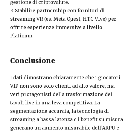
gestione di criptovalute.
3. Stabilire partnership con fornitori di
streaming VR (es. Meta Quest, HTC Vive) per
offrire esperienze immersive a livello
Platinum.
Conclusione
I dati dimostrano chiaramente che i giocatori
VIP non sono solo clienti ad alto valore, ma
veri protagonisti della trasformazione dei
tavoli live in una leva competitiva. La
segmentazione accurata, la tecnologia di
streaming a bassa latenza e i benefit su misura
generano un aumento misurabile dell’ARPU e