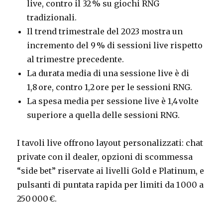
live, contro il 32 % su giochi RNG
tradizionali.
Il trend trimestrale del 2023 mostra un
incremento del 9 % di sessioni live rispetto
al trimestre precedente.
La durata media di una sessione live è di
1,8 ore, contro 1,2 ore per le sessioni RNG.
La spesa media per sessione live è 1,4 volte
superiore a quella delle sessioni RNG.
I tavoli live offrono layout personalizzati: chat
private con il dealer, opzioni di scommessa
“side bet” riservate ai livelli Gold e Platinum, e
pulsanti di puntata rapida per limiti da 1 000 a
250 000 €.