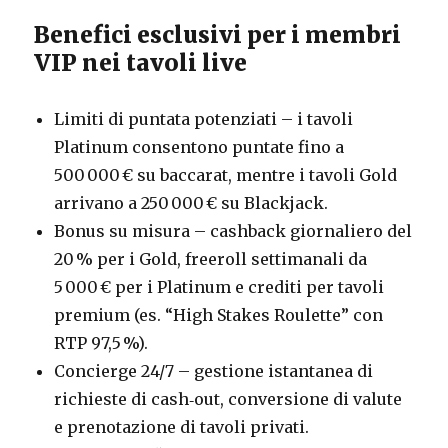
Benefici esclusivi per i membri
VIP nei tavoli live
Limiti di puntata potenziati – i tavoli
Platinum consentono puntate fino a
500 000 € su baccarat, mentre i tavoli Gold
arrivano a 250 000 € su Blackjack.
Bonus su misura – cashback giornaliero del
20 % per i Gold, freeroll settimanali da
5 000 € per i Platinum e crediti per tavoli
premium (es. “High Stakes Roulette” con
RTP 97,5 %).
Concierge 24/7 – gestione istantanea di
richieste di cash‑out, conversione di valute
e prenotazione di tavoli privati.