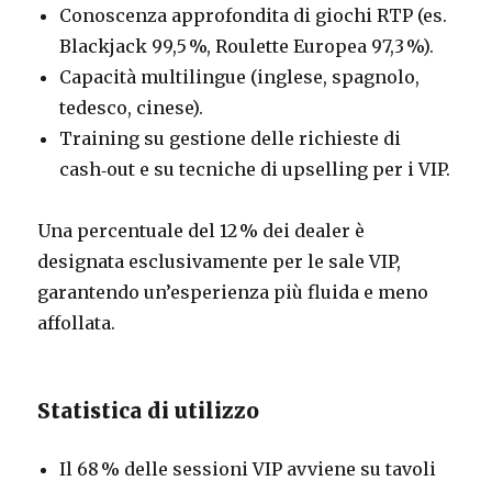
Conoscenza approfondita di giochi RTP (es.
Blackjack 99,5 %, Roulette Europea 97,3 %).
Capacità multilingue (inglese, spagnolo,
tedesco, cinese).
Training su gestione delle richieste di
cash‑out e su tecniche di upselling per i VIP.
Una percentuale del 12 % dei dealer è
designata esclusivamente per le sale VIP,
garantendo un’esperienza più fluida e meno
affollata.
Statistica di utilizzo
Il 68 % delle sessioni VIP avviene su tavoli