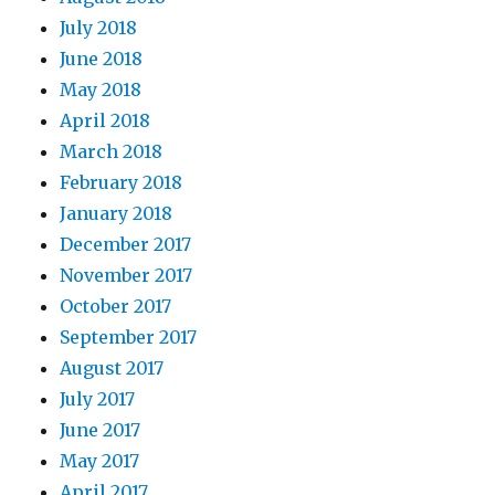
July 2018
June 2018
May 2018
April 2018
March 2018
February 2018
January 2018
December 2017
November 2017
October 2017
September 2017
August 2017
July 2017
June 2017
May 2017
April 2017