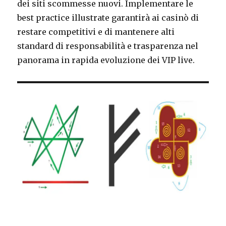
dei siti scommesse nuovi. Implementare le
best practice illustrate garantirà ai casinò di
restare competitivi e di mantenere alti
standard di responsabilità e trasparenza nel
panorama in rapida evoluzione dei VIP live.