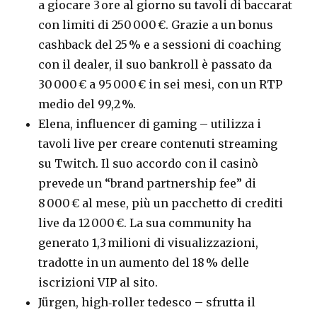
a giocare 3 ore al giorno su tavoli di baccarat
con limiti di 250 000 €. Grazie a un bonus
cashback del 25 % e a sessioni di coaching
con il dealer, il suo bankroll è passato da
30 000 € a 95 000 € in sei mesi, con un RTP
medio del 99,2 %.
Elena, influencer di gaming – utilizza i
tavoli live per creare contenuti streaming
su Twitch. Il suo accordo con il casinò
prevede un “brand partnership fee” di
8 000 € al mese, più un pacchetto di crediti
live da 12 000 €. La sua community ha
generato 1,3 milioni di visualizzazioni,
tradotte in un aumento del 18 % delle
iscrizioni VIP al sito.
Jürgen, high‑roller tedesco – sfrutta il