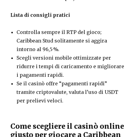
Lista di consigli pratici
Controlla sempre il RTP del gioco;
Caribbean Stud solitamente si aggira
intorno al 96,5 %.
Scegli versioni mobile ottimizzate per
ridurre i tempi di caricamento e migliorare
i pagamenti rapidi.
Se il casinò offre “pagamenti rapidi”
tramite criptovalute, valuta l’uso di USDT
per prelievi veloci.
Come scegliere il casinò online
giusto per giocare a Caribbean