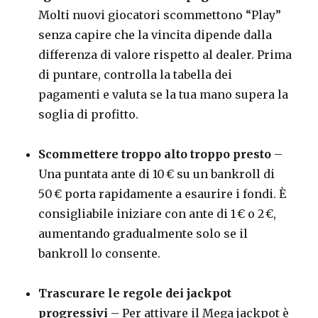
Molti nuovi giocatori scommettono “Play”
senza capire che la vincita dipende dalla
differenza di valore rispetto al dealer. Prima
di puntare, controlla la tabella dei
pagamenti e valuta se la tua mano supera la
soglia di profitto.
Scommettere troppo alto troppo presto
–
Una puntata ante di 10 € su un bankroll di
50 € porta rapidamente a esaurire i fondi. È
consigliabile iniziare con ante di 1 € o 2 €,
aumentando gradualmente solo se il
bankroll lo consente.
Trascurare le regole dei jackpot
progressivi
– Per attivare il Mega jackpot è