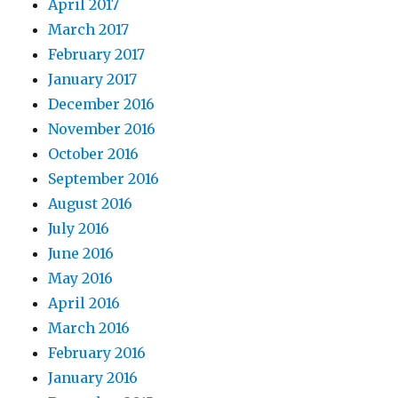
April 2017
March 2017
February 2017
January 2017
December 2016
November 2016
October 2016
September 2016
August 2016
July 2016
June 2016
May 2016
April 2016
March 2016
February 2016
January 2016