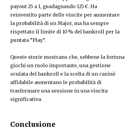
payout 25 a 1, guadagnando 125 €. Ha
reinvestito parte delle vincite per aumentare
la probabilità di un Major, ma ha sempre
rispettato il limite di 10 % del bankroll per la
puntata “Play”.
Queste storie mostrano che, sebbene la fortuna
giochi un ruolo importante, una gestione
oculata del bankroll e la scelta di un casinò
affidabile aumentano le probabilità di
trasformare una sessione in una vincita
significativa.
Conclusione