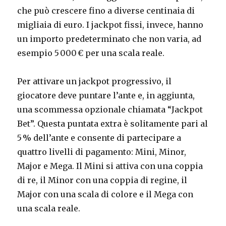
che può crescere fino a diverse centinaia di
migliaia di euro. I jackpot fissi, invece, hanno
un importo predeterminato che non varia, ad
esempio 5 000 € per una scala reale.
Per attivare un jackpot progressivo, il
giocatore deve puntare l’ante e, in aggiunta,
una scommessa opzionale chiamata “Jackpot
Bet”. Questa puntata extra è solitamente pari al
5 % dell’ante e consente di partecipare a
quattro livelli di pagamento: Mini, Minor,
Major e Mega. Il Mini si attiva con una coppia
di re, il Minor con una coppia di regine, il
Major con una scala di colore e il Mega con
una scala reale.