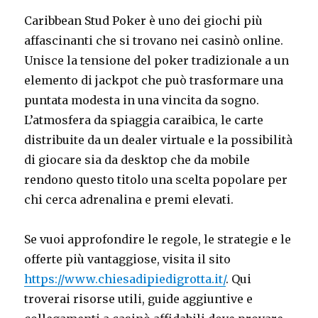
Caribbean Stud Poker è uno dei giochi più
affascinanti che si trovano nei casinò online.
Unisce la tensione del poker tradizionale a un
elemento di jackpot che può trasformare una
puntata modesta in una vincita da sogno.
L’atmosfera da spiaggia caraibica, le carte
distribuite da un dealer virtuale e la possibilità
di giocare sia da desktop che da mobile
rendono questo titolo una scelta popolare per
chi cerca adrenalina e premi elevati.
Se vuoi approfondire le regole, le strategie e le
offerte più vantaggiose, visita il sito
https://www.chiesadipiedigrotta.it/
. Qui
troverai risorse utili, guide aggiuntive e