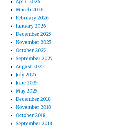
April 2026
March 2026
February 2026
January 2026
December 2025
November 2025
October 2025
September 2025
August 2025
July 2025
June 2025
May 2025
December 2018
November 2018
October 2018
September 2018