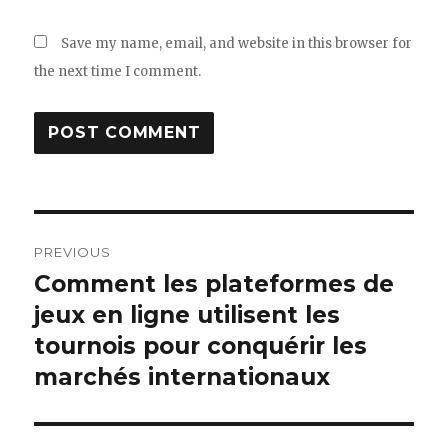
Save my name, email, and website in this browser for
the next time I comment.
Post
PREVIOUS
navigation
Comment les plateformes de
Previous
post:
jeux en ligne utilisent les
tournois pour conquérir les
marchés internationaux