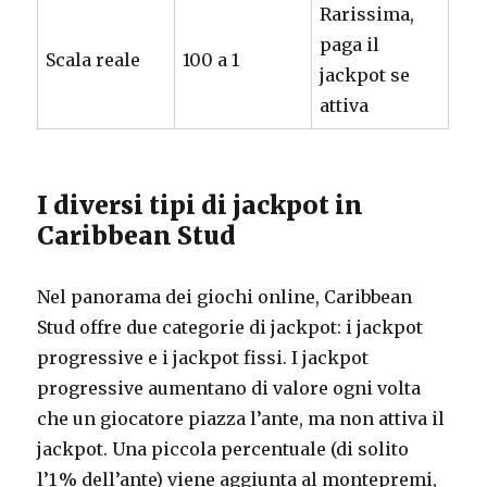
Rarissima,
paga il
Scala reale
100 a 1
jackpot se
attiva
I diversi tipi di jackpot in
Caribbean Stud
Nel panorama dei giochi online, Caribbean
Stud offre due categorie di jackpot: i jackpot
progressive e i jackpot fissi. I jackpot
progressive aumentano di valore ogni volta
che un giocatore piazza l’ante, ma non attiva il
jackpot. Una piccola percentuale (di solito
l’1 % dell’ante) viene aggiunta al montepremi,