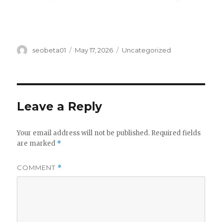
Author
Posted
Categories
seobeta01
May 17, 2026
Uncategorized
on
Leave a Reply
Your email address will not be published.
Required fields
are marked
*
COMMENT
*