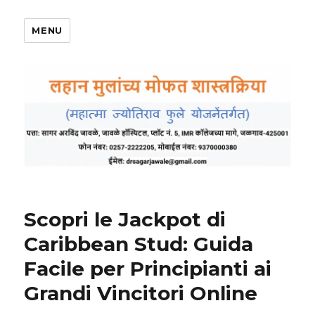
MENU
Scopri le Jackpot di
Caribbean Stud: Guida
Facile per Principianti ai
Grandi Vincitori Online