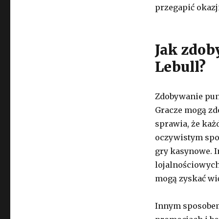
przegapić okazj
Jak zdob
Lebull?
Zdobywanie punk
Gracze mogą zdo
sprawia, że każ
oczywistym spo
gry kasynowe. I
lojalnościowych
mogą zyskać wię
Innym sposobem