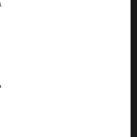
.
.
a