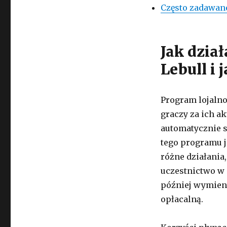
Często zadawane
Jak dzia
Lebull i 
Program lojalno
graczy za ich ak
automatycznie 
tego programu 
różne działania
uczestnictwo w
później wymieni
opłacalną.