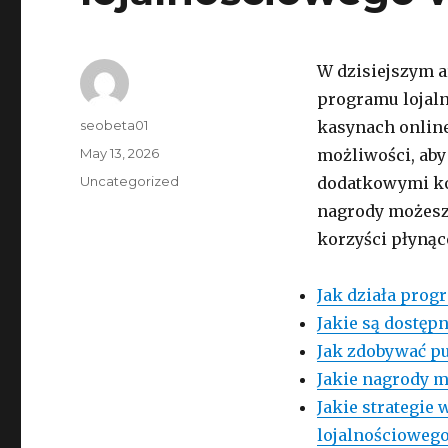
W dzisiejszym a
programu lojal
Author
seobeta01
kasynach online,
Posted
May 13, 2026
możliwości, aby
on
Categories
Uncategorized
dodatkowymi kor
nagrody możesz
korzyści płynąc
Jak działa progr
Jakie są dostęp
Jak zdobywać pu
Jakie nagrody 
Jakie strategie
lojalnościoweg