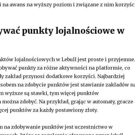
i na awans na wyższy poziom i związane z nim korzyści
ywać punkty lojalnościowe w
tów lojalnościowych w Lebull jest proste i przyjemne
bywać punkty za różne aktywności na platformie, co
dy zakład przynosi dodatkowe korzyści. Najbardziej
sobem na zdobycie punktów jest stawianie zakładów n
m wyższe są stawki, tym więcej punktów
 można zdobyć. Na przykład, grając w automaty, gracze
cej punktów za każdy postawiony złoty.
 na zdobywanie punktów jest uczestnictwo w