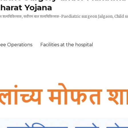
harat Yojana
सक, बाल शल्यचिकित्सक, सर्वोत्तम बाल शल्यचिकित्सक-Paediatric surgeon Jalgaon, 
Free Operations
Facilities at the hospital