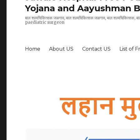
Yojana and Aayushman B
बाल शल्यचिकित्सक जळगाव, बाल शल्यचिकित्सक जळगाव, बाल शल्यचिकित्
paediatric surgeon
Home
About US
Contact US
List of 