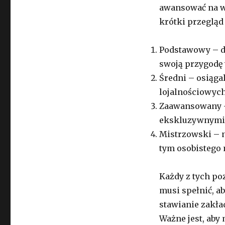
awansować na wy
krótki przeglą
Podstawowy – do
swoją przygodę
Średni – osiąga
lojalnościowych
Zaawansowany – 
ekskluzywnymi 
Mistrzowski – n
tym osobistego
Każdy z tych p
musi spełnić, a
stawianie zakł
Ważne jest, aby