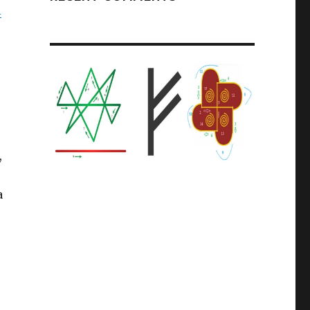
l
,
a