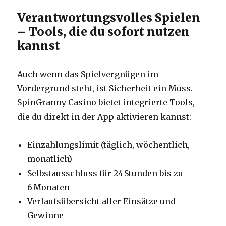
Verantwortungsvolles Spielen
– Tools, die du sofort nutzen
kannst
Auch wenn das Spielvergnügen im
Vordergrund steht, ist Sicherheit ein Muss.
SpinGranny Casino bietet integrierte Tools,
die du direkt in der App aktivieren kannst:
Einzahlungslimit (täglich, wöchentlich,
monatlich)
Selbstausschluss für 24 Stunden bis zu
6 Monaten
Verlaufsübersicht aller Einsätze und
Gewinne