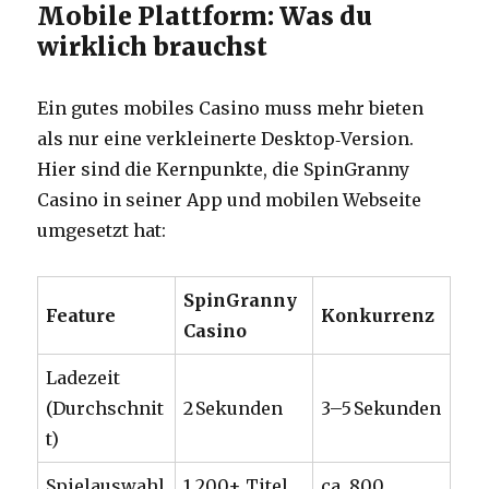
Mobile Plattform: Was du
wirklich brauchst
Ein gutes mobiles Casino muss mehr bieten
als nur eine verkleinerte Desktop‑Version.
Hier sind die Kernpunkte, die SpinGranny
Casino in seiner App und mobilen Webseite
umgesetzt hat:
SpinGranny
Feature
Konkurrenz
Casino
Ladezeit
(Durchschnit
2 Sekunden
3–5 Sekunden
t)
Spielauswahl
1.200+ Titel
ca. 800