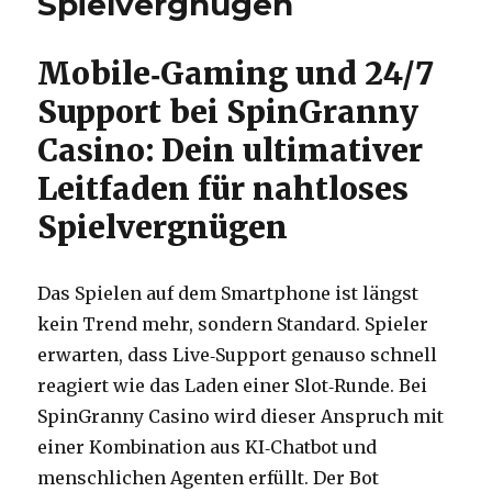
Spielvergnügen
Mobile‑Gaming und 24/7
Support bei SpinGranny
Casino: Dein ultimativer
Leitfaden für nahtloses
Spielvergnügen
Das Spielen auf dem Smartphone ist längst
kein Trend mehr, sondern Standard. Spieler
erwarten, dass Live‑Support genauso schnell
reagiert wie das Laden einer Slot‑Runde. Bei
SpinGranny Casino wird dieser Anspruch mit
einer Kombination aus KI‑Chatbot und
menschlichen Agenten erfüllt. Der Bot