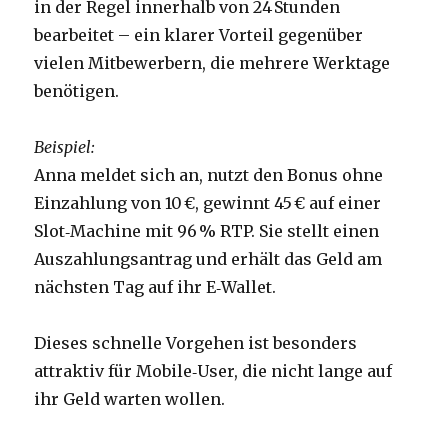
in der Regel innerhalb von 24 Stunden
bearbeitet – ein klarer Vorteil gegenüber
vielen Mitbewerbern, die mehrere Werktage
benötigen.
Beispiel:
Anna meldet sich an, nutzt den Bonus ohne
Einzahlung von 10 €, gewinnt 45 € auf einer
Slot‑Machine mit 96 % RTP. Sie stellt einen
Auszahlungsantrag und erhält das Geld am
nächsten Tag auf ihr E‑Wallet.
Dieses schnelle Vorgehen ist besonders
attraktiv für Mobile‑User, die nicht lange auf
ihr Geld warten wollen.