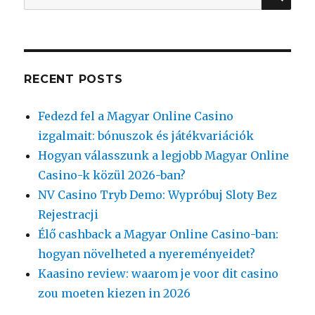
for:
RECENT POSTS
Fedezd fel a Magyar Online Casino
izgalmait: bónuszok és játékvariációk
Hogyan válasszunk a legjobb Magyar Online
Casino-k közül 2026-ban?
NV Casino Tryb Demo: Wypróbuj Sloty Bez
Rejestracji
Élő cashback a Magyar Online Casino-ban:
hogyan növelheted a nyereményeidet?
Kaasino review: waarom je voor dit casino
zou moeten kiezen in 2026