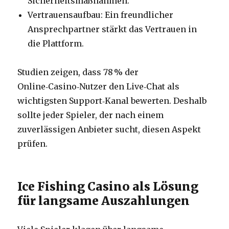
Sicherheitsmaßnahmen.
Vertrauensaufbau: Ein freundlicher
Ansprechpartner stärkt das Vertrauen in
die Plattform.
Studien zeigen, dass 78 % der
Online‑Casino‑Nutzer den Live‑Chat als
wichtigsten Support‑Kanal bewerten. Deshalb
sollte jeder Spieler, der nach einem
zuverlässigen Anbieter sucht, diesen Aspekt
prüfen.
Ice Fishing Casino als Lösung
für langsame Auszahlungen