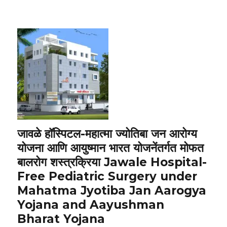
जावळे हॉस्पिटल-महात्मा ज्योतिबा जन आरोग्य
योजना आणि आयुष्मान भारत योजनेंतर्गत मोफत
बालरोग शस्त्रक्रिया Jawale Hospital-
Free Pediatric Surgery under
Mahatma Jyotiba Jan Aarogya
Yojana and Aayushman
Bharat Yojana