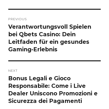
Post
PREVIOUS
navigation
Verantwortungsvoll Spielen
Previous
post:
bei Qbets Casino: Dein
Leitfaden für ein gesundes
Gaming‑Erlebnis
NEXT
Bonus Legali e Gioco
Next
post:
Responsabile: Come i Live
Dealer Uniscono Promozioni e
Sicurezza dei Pagamenti