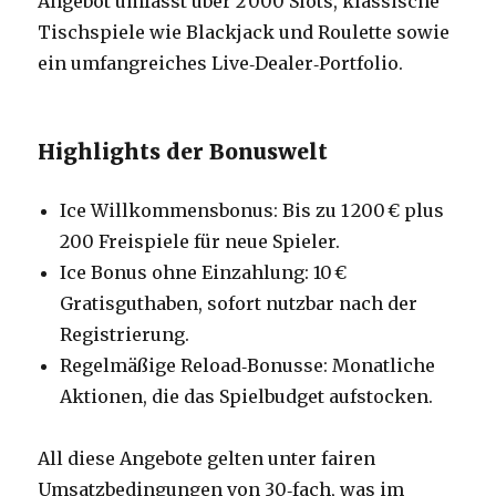
Angebot umfasst über 2 000 Slots, klassische
Tischspiele wie Blackjack und Roulette sowie
ein umfangreiches Live‑Dealer‑Portfolio.
Highlights der Bonuswelt
Ice Willkommensbonus: Bis zu 1 200 € plus
200 Freispiele für neue Spieler.
Ice Bonus ohne Einzahlung: 10 €
Gratisguthaben, sofort nutzbar nach der
Registrierung.
Regelmäßige Reload‑Bonusse: Monatliche
Aktionen, die das Spielbudget aufstocken.
All diese Angebote gelten unter fairen
Umsatzbedingungen von 30‑fach, was im