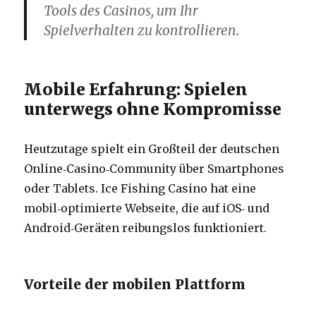
Tools des Casinos, um Ihr
Spielverhalten zu kontrollieren.
Mobile Erfahrung: Spielen
unterwegs ohne Kompromisse
Heutzutage spielt ein Großteil der deutschen
Online‑Casino‑Community über Smartphones
oder Tablets. Ice Fishing Casino hat eine
mobil‑optimierte Webseite, die auf iOS‑ und
Android‑Geräten reibungslos funktioniert.
Vorteile der mobilen Plattform