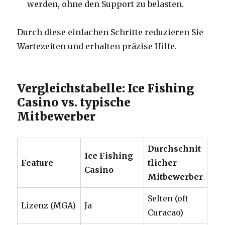
werden, ohne den Support zu belasten.
Durch diese einfachen Schritte reduzieren Sie
Wartezeiten und erhalten präzise Hilfe.
Vergleichstabelle: Ice Fishing
Casino vs. typische
Mitbewerber
Durchschnit
Ice Fishing
Feature
tlicher
Casino
Mitbewerber
Selten (oft
Lizenz (MGA)
Ja
Curacao)