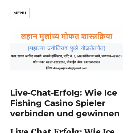
MENU
Live‑Chat‑Erfolg: Wie Ice
Fishing Casino Spieler
verbinden und gewinnen
Live‑Chat‑Erfolg: Wie Ice