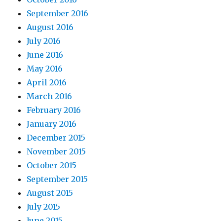
September 2016
August 2016
July 2016
June 2016
May 2016
April 2016
March 2016
February 2016
January 2016
December 2015
November 2015
October 2015
September 2015
August 2015
July 2015
June 2015