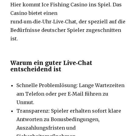
Hier kommt Ice Fishing Casino ins Spiel. Das
Casino bietet einen
rund‑um‑die‑Uhr‑Live‑Chat, der speziell auf die
Bedürfnisse deutscher Spieler zugeschnitten
ist.
Warum ein guter Live‑Chat
entscheidend ist
Schnelle Problemlösung: Lange Wartezeiten
am Telefon oder per E‑Mail führen zu
Unmut.
Transparenz: Spieler erhalten sofort klare
Antworten zu Bonusbedingungen,
Auszahlungsfristen und