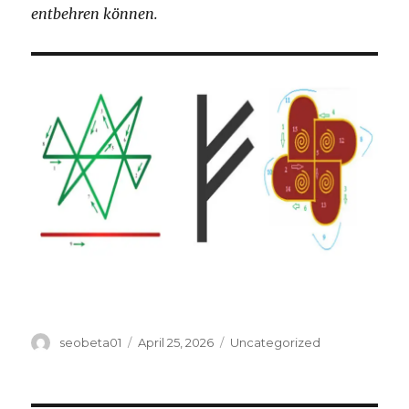
entbehren können.
Author
Posted
Categories
seobeta01
April 25, 2026
Uncategorized
on