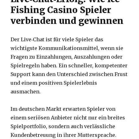
Fishing Casino Spieler
verbinden und gewinnen
Der Live‑Chat ist für viele Spieler das
wichtigste Kommunikationsmittel, wenn sie
Fragen zu Einzahlungen, Auszahlungen oder
Spielregeln haben. Ein schneller, kompetenter
Support kann den Unterschied zwischen Frust
und einem positiven Spielerlebnis
ausmachen.
Im deutschen Markt erwarten Spieler von
einem seriösen Anbieter nicht nur ein breites
Spielportfolio, sondern auch verlässliche
Kundenbetreuung in ihrer Muttersprache.