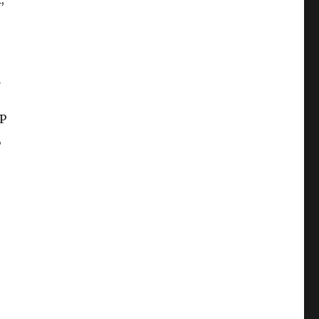
a
TP
,