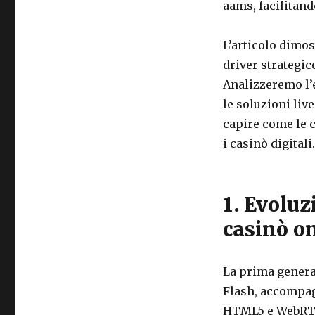
aams, facilitando
L’articolo dimos
driver strategico
Analizzeremo l’
le soluzioni live
capire come le 
i casinò digitali.
1. Evoluz
casinò on
La prima generaz
Flash, accompagn
HTML5 e WebRTC,