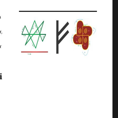
n
r,
r
i