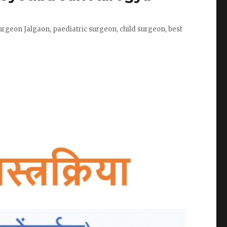
Child surgeon Jalgaon, paediatric surgeon, child surgeon, best