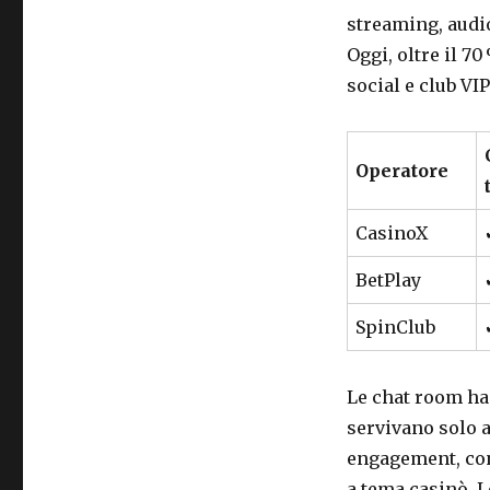
streaming, audio 
Oggi, oltre il 7
social e club VI
Operatore
CasinoX
BetPlay
SpinClub
Le chat room ha
servivano solo a
engagement, con
a tema casinò. L