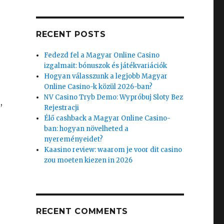
RECENT POSTS
Fedezd fel a Magyar Online Casino
izgalmait: bónuszok és játékvariációk
Hogyan válasszunk a legjobb Magyar
Online Casino-k közül 2026-ban?
NV Casino Tryb Demo: Wypróbuj Sloty Bez
,
Rejestracji
Élő cashback a Magyar Online Casino-
ban: hogyan növelheted a
nyereményeidet?
Kaasino review: waarom je voor dit casino
zou moeten kiezen in 2026
RECENT COMMENTS