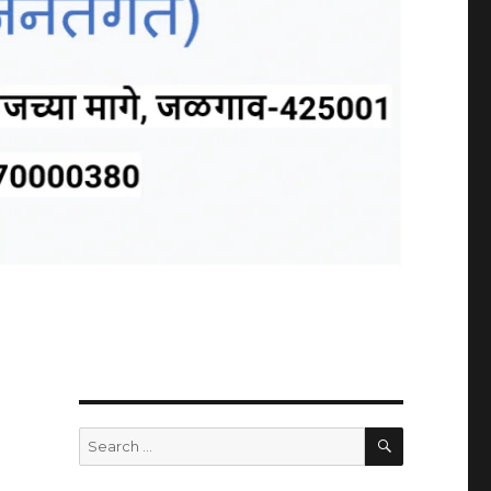
SEARCH
Search
for: