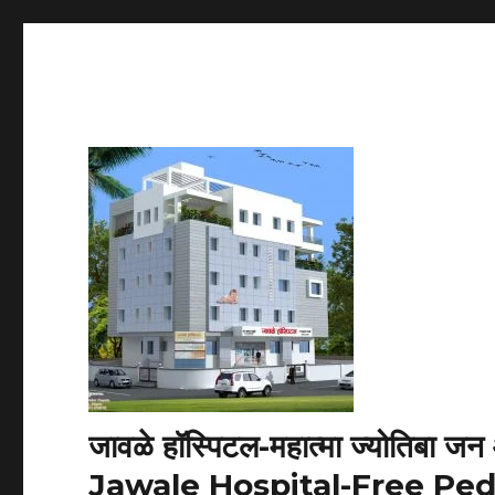
जावळे हॉस्पिटल-महात्मा ज्योतिबा जन
Jawale Hospital-Free Pe