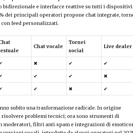
bidirezionale e interfacce reattive su tutti i dispositivi
0 % dei principali operatori propone chat integrate, torn
P con feed personalizzati.
Chat
Tornei
Chat vocale
Live dealer
testuale
social
✔︎
✖︎
✔︎
✔︎
✔︎
✔︎
✔︎
✖︎
✔︎
✔︎
✖︎
✔︎
nno subito una trasformazione radicale. In origine
 risolvere problemi tecnici; ora sono strumenti di
 moderatori, filtri anti‑spam e integrazioni di emotico
e versioni vocali, introdotte da alcuni operatori nel 2021