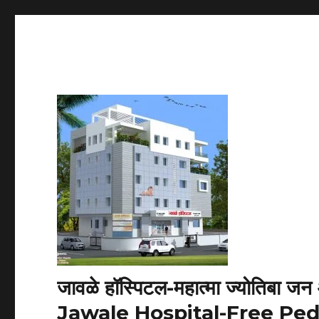
जावळे हॉस्पिटल-महात्मा ज्योतिबा जन
Jawale Hospital-Free Pe