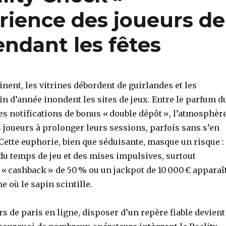
rience des joueurs de
endant les fêtes
inent, les vitrines débordent de guirlandes et les
n d’année inondent les sites de jeux. Entre le parfum d
les notifications de bonus « double dépôt », l’atmosphèr
es joueurs à prolonger leurs sessions, parfois sans s’en
Cette euphorie, bien que séduisante, masque un risque :
du temps de jeu et des mises impulsives, surtout
 « cashback » de 50 % ou un jackpot de 10 000 € apparaî
où le sapin scintille.
s de paris en ligne, disposer d’un repère fiable devient