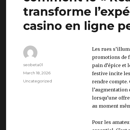
transforme l’expé
casino en ligne p
Les rues s’illum
promotions de fi
Author
seobeta01
pain d’épice et 
Posted
March 18, 2026
festive incite l
on
Categories
Uncategorized
rendre compte. 
l’augmentation 
lorsqu’une offre
au moment même 
Pour les amateur