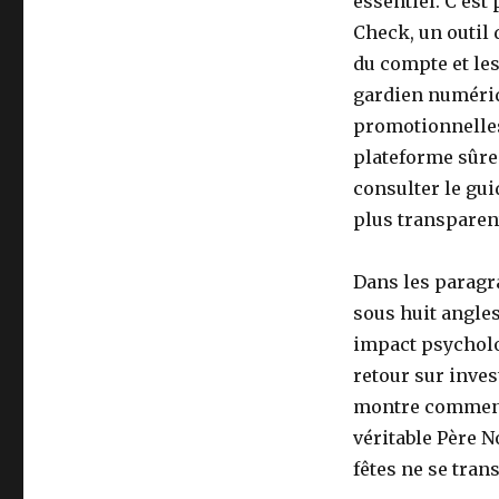
essentiel. C’est
Check, un outil 
du compte et les
gardien numériq
promotionnelles
plateforme sûre 
consulter le gu
plus transparen
Dans les paragr
sous huit angles
impact psycholog
retour sur inves
montre comment c
véritable Père N
fêtes ne se tra