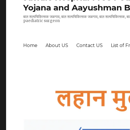
Yojana and Aayushman B
बाल शल्यचिकित्सक जळगाव, बाल शल्यचिकित्सक जळगाव, बाल शल्यचिकित्
paediatric surgeon
Home
About US
Contact US
List of 