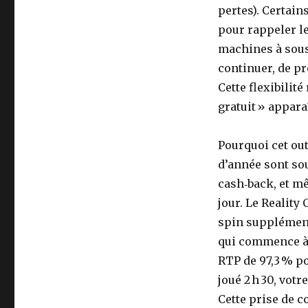
pertes). Certain
pour rappeler l
machines à sous 
continuer, de pr
Cette flexibilité
gratuit » appara
Pourquoi cet out
d’année sont sou
cash‑back, et m
jour. Le Realit
spin supplémenta
qui commence à j
RTP de 97,3 % po
joué 2 h 30, votr
Cette prise de 