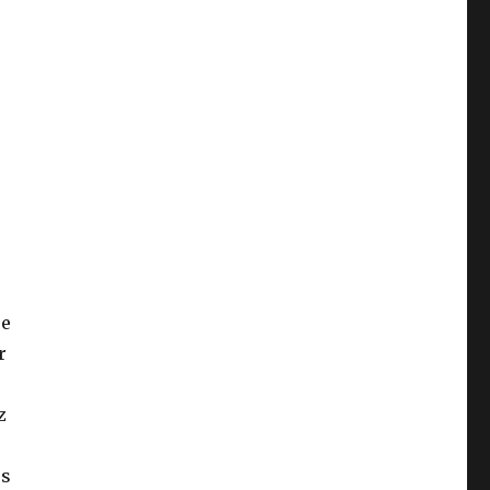
s
ue
r
z
es