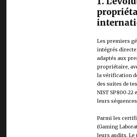
1. L’évol
propriét
internat
Les premiers gé
intégrés direct
adaptés aux pre
propriétaire, av
la vérification 
des suites de te
NIST SP 800‑22 e
leurs séquences
Parmi les certif
(Gaming Laborato
leurs audits. L