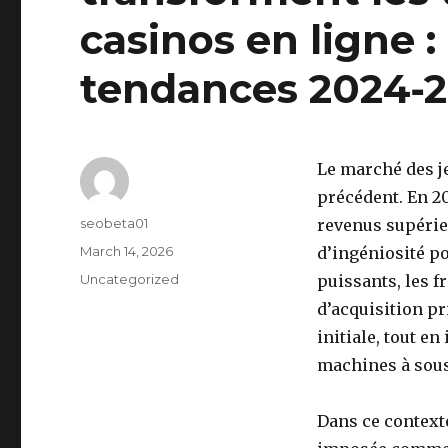
casinos en ligne :
tendances 2024‑
Le marché des j
précédent. En 20
Author
seobeta01
revenus supérieu
Posted
March 14, 2026
d’ingéniosité po
on
Categories
Uncategorized
puissants, les f
d’acquisition pr
initiale, tout en
machines à sous
Dans ce context