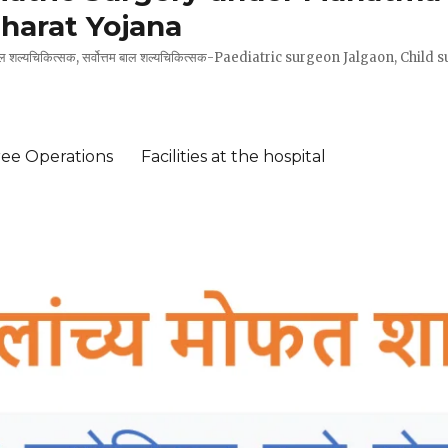
harat Yojana
सक, बाल शल्यचिकित्सक, सर्वोत्तम बाल शल्यचिकित्सक-Paediatric surgeon Jalgaon, 
Free Operations
Facilities at the hospital