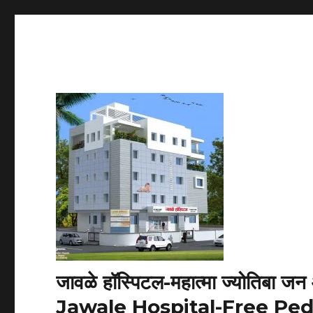
जावळे हॉस्पिटल-महात्मा ज्योतिबा जन
Jawale Hospital-Free Pe