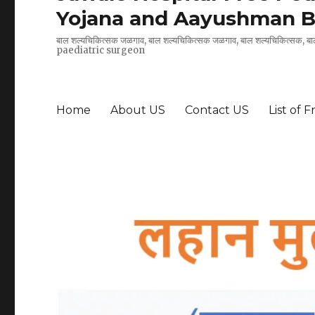
Yojana and Aayushman B
बाल शल्यचिकित्सक जळगाव, बाल शल्यचिकित्सक जळगाव, बाल शल्यचिकित्
paediatric surgeon
Home
About US
Contact US
List of 