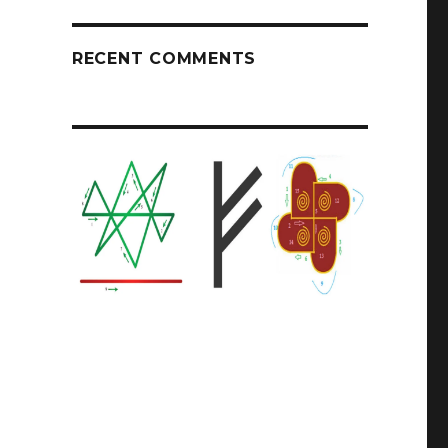
.
RECENT COMMENTS
s