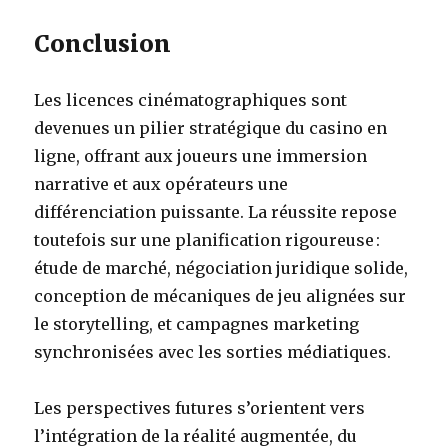
Conclusion
Les licences cinématographiques sont
devenues un pilier stratégique du casino en
ligne, offrant aux joueurs une immersion
narrative et aux opérateurs une
différenciation puissante. La réussite repose
toutefois sur une planification rigoureuse :
étude de marché, négociation juridique solide,
conception de mécaniques de jeu alignées sur
le storytelling, et campagnes marketing
synchronisées avec les sorties médiatiques.
Les perspectives futures s’orientent vers
l’intégration de la réalité augmentée, du