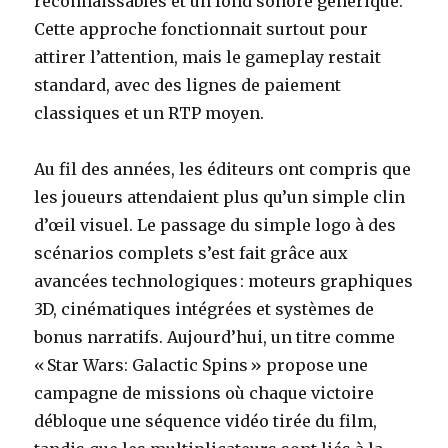
reconnaissables et un fond sonore générique.
Cette approche fonctionnait surtout pour
attirer l’attention, mais le gameplay restait
standard, avec des lignes de paiement
classiques et un RTP moyen.
Au fil des années, les éditeurs ont compris que
les joueurs attendaient plus qu’un simple clin
d’œil visuel. Le passage du simple logo à des
scénarios complets s’est fait grâce aux
avancées technologiques : moteurs graphiques
3D, cinématiques intégrées et systèmes de
bonus narratifs. Aujourd’hui, un titre comme
« Star Wars: Galactic Spins » propose une
campagne de missions où chaque victoire
débloque une séquence vidéo tirée du film,