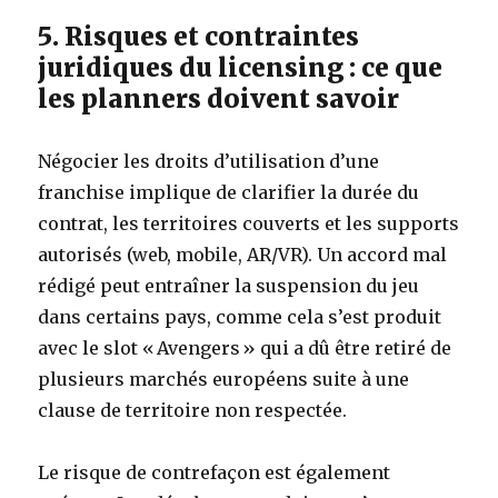
5. Risques et contraintes
juridiques du licensing : ce que
les planners doivent savoir
Négocier les droits d’utilisation d’une
franchise implique de clarifier la durée du
contrat, les territoires couverts et les supports
autorisés (web, mobile, AR/VR). Un accord mal
rédigé peut entraîner la suspension du jeu
dans certains pays, comme cela s’est produit
avec le slot « Avengers » qui a dû être retiré de
plusieurs marchés européens suite à une
clause de territoire non respectée.
Le risque de contrefaçon est également