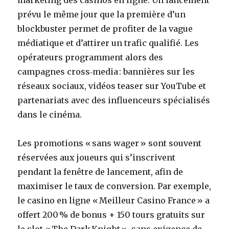
prévu le même jour que la première d’un
blockbuster permet de profiter de la vague
médiatique et d’attirer un trafic qualifié. Les
opérateurs programment alors des
campagnes cross‑media : bannières sur les
réseaux sociaux, vidéos teaser sur YouTube et
partenariats avec des influenceurs spécialisés
dans le cinéma.
Les promotions « sans wager » sont souvent
réservées aux joueurs qui s’inscrivent
pendant la fenêtre de lancement, afin de
maximiser le taux de conversion. Par exemple,
le casino en ligne « Meilleur Casino France » a
offert 200 % de bonus + 150 tours gratuits sur
le slot « The Dark Knight », sans exigence de