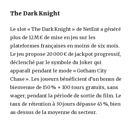
The Dark Knight
Le slot « The Dark Knight » de NetEnt a généré
plus de 12 M € de mise en jeu sur les
plateformes françaises en moins de six mois.
Le jeu propose 20 000 € de jackpot progressif,
déclenché par le symbole du Joker qui
apparaît pendant le mode « Gotham City
Chase ». Les joueurs bénéficient d’un bonus de
bienvenue de 150 % + 100 tours gratuits, sans
wager, pendant la période de sortie du film. Le
taux de rétention à 30 jours dépasse 45 %, bien
au‑dessus de la moyenne du secteur.