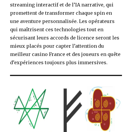
streaming interactif et de l’IA narrative, qui
promettent de transformer chaque spin en
une aventure personnalisée. Les opérateurs
qui maîtrisent ces technologies tout en
sécurisant leurs accords de licence seront les
mieux placés pour capter l’attention du
meilleur casino France et des joueurs en quête
d’expériences toujours plus immersives.