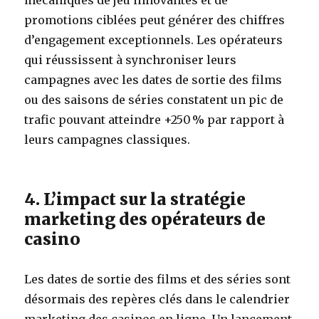
promotions ciblées peut générer des chiffres
d’engagement exceptionnels. Les opérateurs
qui réussissent à synchroniser leurs
campagnes avec les dates de sortie des films
ou des saisons de séries constatent un pic de
trafic pouvant atteindre +250 % par rapport à
leurs campagnes classiques.
4. L’impact sur la stratégie
marketing des opérateurs de
casino
Les dates de sortie des films et des séries sont
désormais des repères clés dans le calendrier
marketing des casinos en ligne. Un lancement