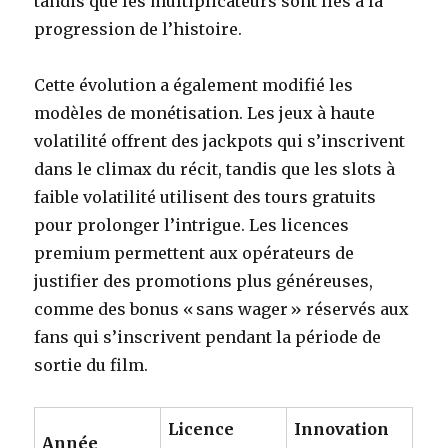
tandis que les multiplicateurs sont liés à la
progression de l’histoire.
Cette évolution a également modifié les
modèles de monétisation. Les jeux à haute
volatilité offrent des jackpots qui s’inscrivent
dans le climax du récit, tandis que les slots à
faible volatilité utilisent des tours gratuits
pour prolonger l’intrigue. Les licences
premium permettent aux opérateurs de
justifier des promotions plus généreuses,
comme des bonus « sans wager » réservés aux
fans qui s’inscrivent pendant la période de
sortie du film.
Licence
Innovation
Année