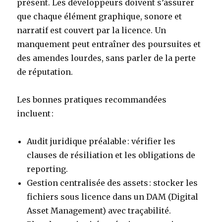
présent. Les développeurs doivent s’assurer
que chaque élément graphique, sonore et
narratif est couvert par la licence. Un
manquement peut entraîner des poursuites et
des amendes lourdes, sans parler de la perte
de réputation.
Les bonnes pratiques recommandées
incluent :
Audit juridique préalable : vérifier les
clauses de résiliation et les obligations de
reporting.
Gestion centralisée des assets : stocker les
fichiers sous licence dans un DAM (Digital
Asset Management) avec traçabilité.