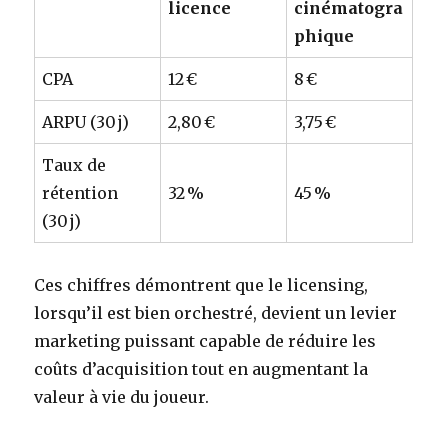
licence
cinématogra
phique
CPA
12 €
8 €
ARPU (30 j)
2,80 €
3,75 €
Taux de
rétention
32 %
45 %
(30 j)
Ces chiffres démontrent que le licensing,
lorsqu’il est bien orchestré, devient un levier
marketing puissant capable de réduire les
coûts d’acquisition tout en augmentant la
valeur à vie du joueur.