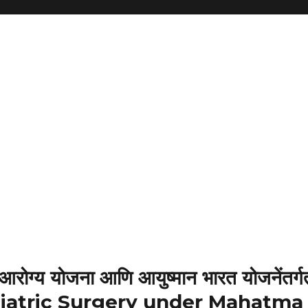
 आरोग्य योजना आणि आयुष्मान भारत योजनेंतर्
diatric Surgery under Mahatma