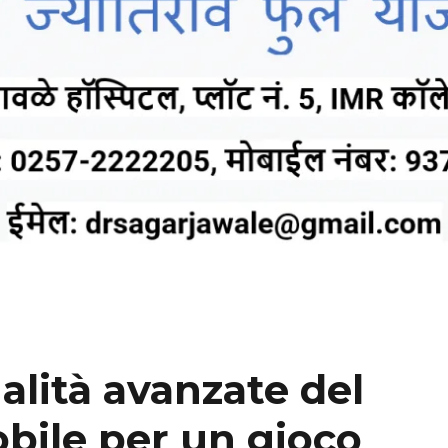
alità avanzate del
bile per un gioco