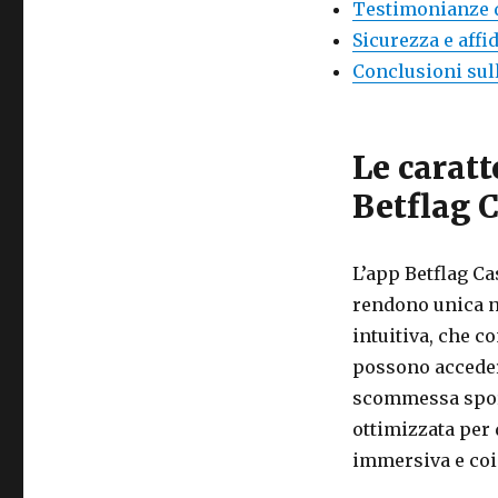
Testimonianze d
Sicurezza e affi
Conclusioni sull
Le caratt
Betflag 
L’app Betflag Ca
rendono unica ne
intuitiva, che co
possono accedere
scommessa sporti
ottimizzata per 
immersiva e coi