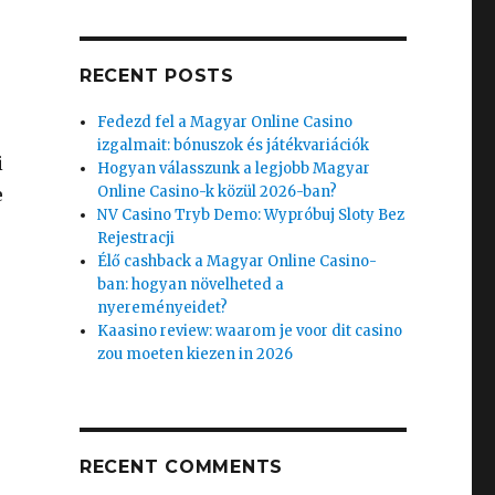
RECENT POSTS
Fedezd fel a Magyar Online Casino
izgalmait: bónuszok és játékvariációk
i
Hogyan válasszunk a legjobb Magyar
Online Casino-k közül 2026-ban?
e
NV Casino Tryb Demo: Wypróbuj Sloty Bez
Rejestracji
Élő cashback a Magyar Online Casino-
ban: hogyan növelheted a
nyereményeidet?
Kaasino review: waarom je voor dit casino
zou moeten kiezen in 2026
RECENT COMMENTS