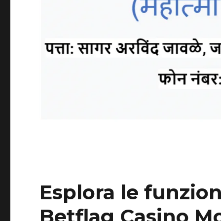
Esplora le funzion
Betflag Casino Mo