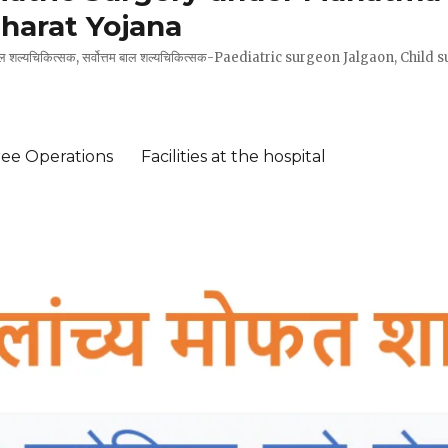
harat Yojana
सक, बाल शल्यचिकित्सक, सर्वोत्तम बाल शल्यचिकित्सक-Paediatric surgeon Jalgaon, 
Free Operations
Facilities at the hospital