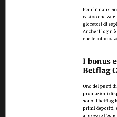
Per chi non è an
casino che vale 
giocatori di esp
Anche il login è
che le informaz
I bonus e
Betflag 
Uno dei punti di
promozioni dispo
sono il
betflag
primi depositi, 
a provare l’espe