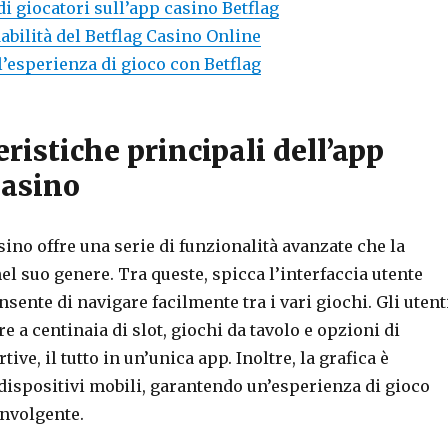
i giocatori sull’app casino Betflag
dabilità del Betflag Casino Online
’esperienza di gioco con Betflag
eristiche principali dell’app
Casino
sino offre una serie di funzionalità avanzate che la
l suo genere. Tra queste, spicca l’interfaccia utente
nsente di navigare facilmente tra i vari giochi. Gli utent
 a centinaia di slot, giochi da tavolo e opzioni di
ve, il tutto in un’unica app. Inoltre, la grafica è
dispositivi mobili, garantendo un’esperienza di gioco
nvolgente.