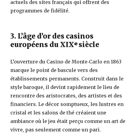
actuels des sites français qui offrent des
programmes de fidélité.
3. L’âge d’or des casinos
européens du XIXᵉ siècle
L’ouverture du Casino de Monte‑Carlo en 1863
marque le point de bascule vers des
établissements permanents. Construit dans le
style baroque, il devint rapidement le lieu de
rencontre des aristocrates, des artistes et des
financiers. Le décor somptueux, les lustres en
cristal et les salons de thé créaient une
ambiance où le jeu était perçu comme un art de
vivre, pas seulement comme un pari.