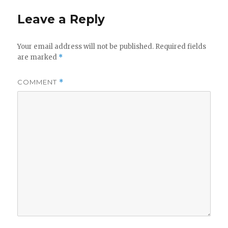
Leave a Reply
Your email address will not be published.
Required fields
are marked
*
COMMENT
*