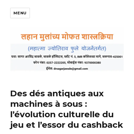
MENU
Des dés antiques aux
machines à sous :
l’évolution culturelle du
jeu et l’essor du cashback