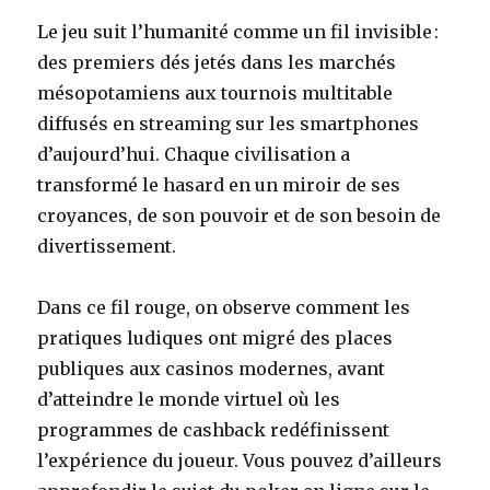
Le jeu suit l’humanité comme un fil invisible :
des premiers dés jetés dans les marchés
mésopotamiens aux tournois multitable
diffusés en streaming sur les smartphones
d’aujourd’hui. Chaque civilisation a
transformé le hasard en un miroir de ses
croyances, de son pouvoir et de son besoin de
divertissement.
Dans ce fil rouge, on observe comment les
pratiques ludiques ont migré des places
publiques aux casinos modernes, avant
d’atteindre le monde virtuel où les
programmes de cashback redéfinissent
l’expérience du joueur. Vous pouvez d’ailleurs