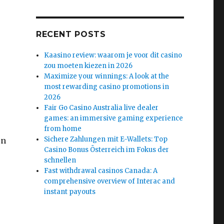
RECENT POSTS
Kaasino review: waarom je voor dit casino
zou moeten kiezen in 2026
Maximize your winnings: A look at the
most rewarding casino promotions in
2026
Fair Go Casino Australia live dealer
games: an immersive gaming experience
from home
Sichere Zahlungen mit E-Wallets: Top
on
Casino Bonus Österreich im Fokus der
schnellen
Fast withdrawal casinos Canada: A
comprehensive overview of Interac and
instant payouts