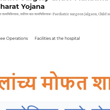
harat Yojana
सक, बाल शल्यचिकित्सक, सर्वोत्तम बाल शल्यचिकित्सक-Paediatric surgeon Jalgaon, 
Free Operations
Facilities at the hospital