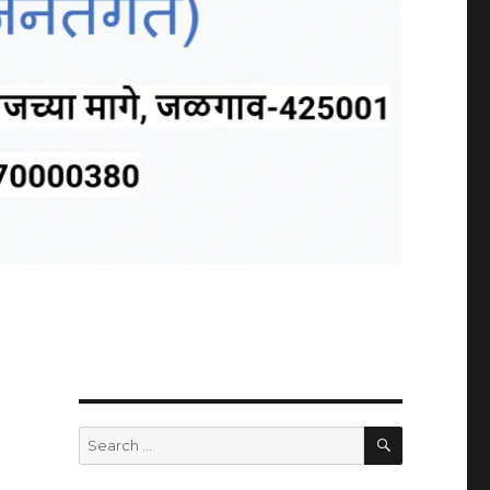
SEARCH
Search
for: