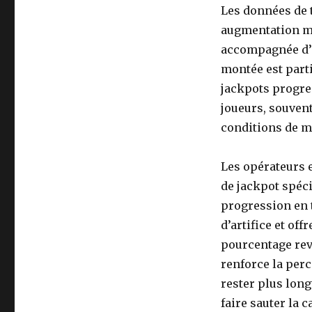
Les données de 
augmentation mo
accompagnée d’u
montée est parti
jackpots progres
joueurs, souvent
conditions de m
Les opérateurs 
de jackpot spéci
progression en 
d’artifice et of
pourcentage reve
renforce la perc
rester plus long
faire sauter la c