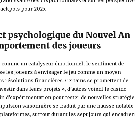
 grandissante des cryptomonnaies et sur les perspective
jackpots pour 2025.
act psychologique du Nouvel An
omportement des joueurs
it comme un catalyseur émotionnel : le sentiment de
e les joueurs à envisager le jeu comme un moyen
s résolutions financières. Certains se promettent de
vestir dans leurs projets », d’autres voient le casino
n d’expérimentation pour tester de nouvelles stratégie
impulsion saisonnière se traduit par une hausse notable
s plateformes, surtout durant les sept jours qui encadren