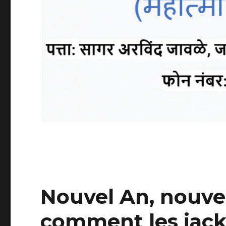
Nouvel An, nouvel
comment les jack