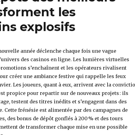
nsforment les
ins explosifs
 nouvelle année déclenche chaque fois une vague
’univers des casinos en ligne. Les lumières virtuelles
promotions s’enchaînent et les opérateurs rivalisent
our créer une ambiance festive qui rappelle les feux
anvier. Les joueurs, quant à eux, arrivent avec la convicti
t propice pour repartir sur de nouveaux projets : ils
ge, testent des titres inédits et s’engagent dans des
e. Cette frénésie est alimentée par des campagnes de
s, des bonus de dépôt gonflés à 200 % et des tours
omettent de transformer chaque mise en une possible