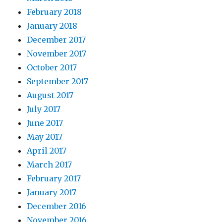
February 2018
January 2018
December 2017
November 2017
October 2017
September 2017
August 2017
July 2017
June 2017
May 2017
April 2017
March 2017
February 2017
January 2017
December 2016
November 2016