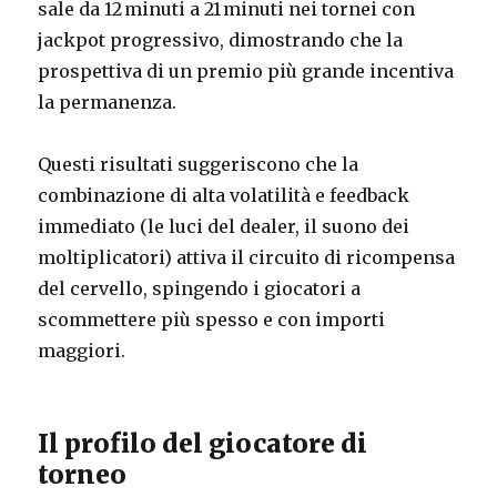
sale da 12 minuti a 21 minuti nei tornei con
jackpot progressivo, dimostrando che la
prospettiva di un premio più grande incentiva
la permanenza.
Questi risultati suggeriscono che la
combinazione di alta volatilità e feedback
immediato (le luci del dealer, il suono dei
moltiplicatori) attiva il circuito di ricompensa
del cervello, spingendo i giocatori a
scommettere più spesso e con importi
maggiori.
Il profilo del giocatore di
torneo