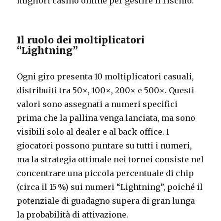
migliori casino online per gestire il rischio.
Il ruolo dei moltiplicatori
“Lightning”
Ogni giro presenta 10 moltiplicatori casuali,
distribuiti tra 50×, 100×, 200× e 500×. Questi
valori sono assegnati a numeri specifici
prima che la pallina venga lanciata, ma sono
visibili solo al dealer e al back‑office. I
giocatori possono puntare su tutti i numeri,
ma la strategia ottimale nei tornei consiste nel
concentrare una piccola percentuale di chip
(circa il 15 %) sui numeri “Lightning”, poiché il
potenziale di guadagno supera di gran lunga
la probabilità di attivazione.