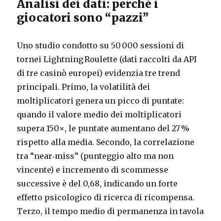
Analisi dei dati: perché i
giocatori sono “pazzi”
Uno studio condotto su 50 000 sessioni di
tornei Lightning Roulette (dati raccolti da API
di tre casinò europei) evidenzia tre trend
principali. Primo, la volatilità dei
moltiplicatori genera un picco di puntate:
quando il valore medio dei moltiplicatori
supera 150×, le puntate aumentano del 27 %
rispetto alla media. Secondo, la correlazione
tra “near‑miss” (punteggio alto ma non
vincente) e incremento di scommesse
successive è del 0,68, indicando un forte
effetto psicologico di ricerca di ricompensa.
Terzo, il tempo medio di permanenza in tavola