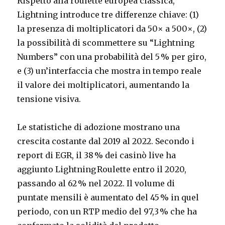
Rispetto alla roulette europea classica,
Lightning introduce tre differenze chiave: (1)
la presenza di moltiplicatori da 50× a 500×, (2)
la possibilità di scommettere su “Lightning
Numbers” con una probabilità del 5 % per giro,
e (3) un’interfaccia che mostra in tempo reale
il valore dei moltiplicatori, aumentando la
tensione visiva.
Le statistiche di adozione mostrano una
crescita costante dal 2019 al 2022. Secondo i
report di EGR, il 38 % dei casinò live ha
aggiunto Lightning Roulette entro il 2020,
passando al 62 % nel 2022. Il volume di
puntate mensili è aumentato del 45 % in quel
periodo, con un RTP medio del 97,3 % che ha