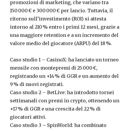
promozioni di marketing, che variano tra
150 000 € e 300 000 € per lancio. Tuttavia, il
ritorno sull’investimento (ROI) si attesta
intorno al 210 % entro i primi 12 mesi, grazie a
una maggiore retention e a un incremento del
valore medio del giocatore (ARPU) del 18 %.
Caso studio 1 – CasinoX: ha lanciato un torneo
mensile con montepremi di 25 000 €,
registrando un +14 % di GGR e un aumento del
9 % di nuovi registrati.
Caso studio 2 – BetLive: ha introdotto tornei
settimanali con premi in crypto, ottenendo un
+17 % di GGR e una crescita del 22 % di
giocatori attivi.
Caso studio 3 – SpinWorld: ha combinato