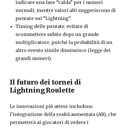
indicare una fase “calda” per i numeri
normali, mentre valori alti suggeriscono di
puntare sui “Lightning”.
Timing delle puntate: evitare di
scommettere subito dopo un grande
moltiplicatore, poiché la probabilità di un
altro evento simile diminuisce (legge dei
grandi numeri).
Il futuro dei tornei di
Lightning Roulette
Le innovazioni più attese includono
l’integrazione della realtà aumentata (AR), che
permetterà ai giocatori di vedere i