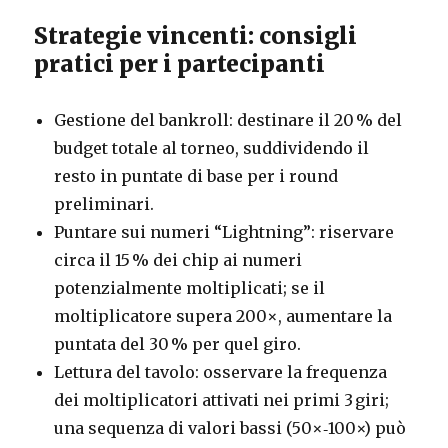
Strategie vincenti: consigli
pratici per i partecipanti
Gestione del bankroll: destinare il 20 % del
budget totale al torneo, suddividendo il
resto in puntate di base per i round
preliminari.
Puntare sui numeri “Lightning”: riservare
circa il 15 % dei chip ai numeri
potenzialmente moltiplicati; se il
moltiplicatore supera 200×, aumentare la
puntata del 30 % per quel giro.
Lettura del tavolo: osservare la frequenza
dei moltiplicatori attivati nei primi 3 giri;
una sequenza di valori bassi (50×‑100×) può