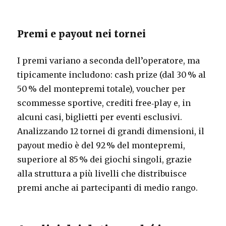
Premi e payout nei tornei
I premi variano a seconda dell’operatore, ma
tipicamente includono: cash prize (dal 30 % al
50 % del montepremi totale), voucher per
scommesse sportive, crediti free‑play e, in
alcuni casi, biglietti per eventi esclusivi.
Analizzando 12 tornei di grandi dimensioni, il
payout medio è del 92 % del montepremi,
superiore al 85 % dei giochi singoli, grazie
alla struttura a più livelli che distribuisce
premi anche ai partecipanti di medio rango.