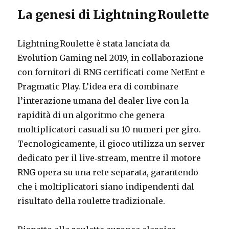
La genesi di Lightning Roulette
Lightning Roulette è stata lanciata da
Evolution Gaming nel 2019, in collaborazione
con fornitori di RNG certificati come NetEnt e
Pragmatic Play. L’idea era di combinare
l’interazione umana del dealer live con la
rapidità di un algoritmo che genera
moltiplicatori casuali su 10 numeri per giro.
Tecnologicamente, il gioco utilizza un server
dedicato per il live‑stream, mentre il motore
RNG opera su una rete separata, garantendo
che i moltiplicatori siano indipendenti dal
risultato della roulette tradizionale.