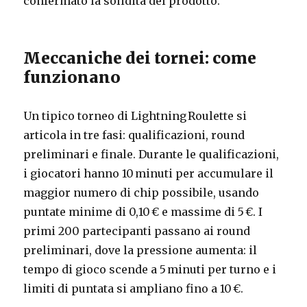
confermato la solidità del prodotto.
Meccaniche dei tornei: come
funzionano
Un tipico torneo di Lightning Roulette si
articola in tre fasi: qualificazioni, round
preliminari e finale. Durante le qualificazioni,
i giocatori hanno 10 minuti per accumulare il
maggior numero di chip possibile, usando
puntate minime di 0,10 € e massime di 5 €. I
primi 200 partecipanti passano ai round
preliminari, dove la pressione aumenta: il
tempo di gioco scende a 5 minuti per turno e i
limiti di puntata si ampliano fino a 10 €.