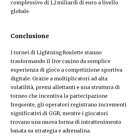
complessivo di 1,2 miliardi di euro a livello
globale.
Conclusione
I tornei di Lightning Roulette stanno
trasformando il live casino da semplice
esperienza di gioco a competizione sportiva
digitale. Grazie a moltiplicatori ad alta
volatilità, premi allettanti e una struttura di
torneo che incentiva la partecipazione
frequente, gli operatori registrano incrementi
significativi di GGR, mentre i giocatori
trovano una nuova forma di intrattenimento
basata su strategia e adrenalina.