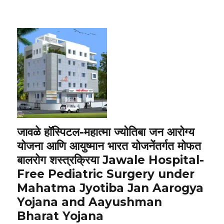
जावळे हॉस्पिटल-महात्मा ज्योतिबा जन आरोग्य
योजना आणि आयुष्मान भारत योजनेंतर्गत मोफत
बालरोग शस्त्रक्रिया Jawale Hospital-
Free Pediatric Surgery under
Mahatma Jyotiba Jan Aarogya
Yojana and Aayushman
Bharat Yojana