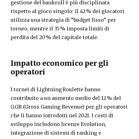
gestione del bankroll è più disciplinata
rispetto al gioco singolo: il 42 % dei giocatori
utilizza una strategia di “budget fisso” per
torneo, mentre il 35 % imposta limiti di
perdita del 20 % del capitale totale.
Impatto economico per gli
operatori
I tornei di Lightning Roulette hanno
contribuito a un aumento medio del 12 % del
GGR (Gross Gaming Revenue) per gli operatori
che li hanno introdotti nel 2021. I costi di
sviluppo includono licenze Evolution,
integrazione di sistemi di ranking e