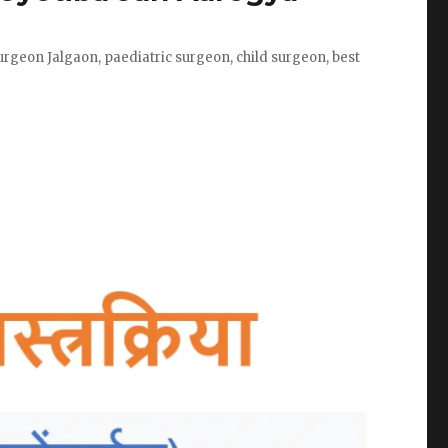
Child surgeon Jalgaon, paediatric surgeon, child surgeon, best