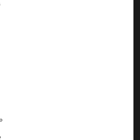
s
o
e