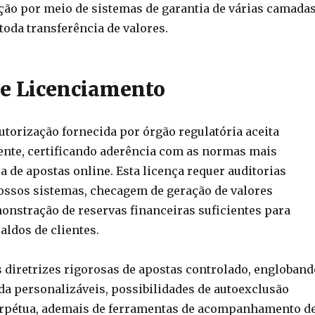
ção por meio de sistemas de garantia de várias camada
 toda transferência de valores.
 e Licenciamento
torização fornecida por órgão regulatória aceita
nte, certificando aderência com as normas mais
a de apostas online. Esta licença requer auditorias
ossos sistemas, checagem de geração de valores
monstração de reservas financeiras suficientes para
aldos de clientes.
iretrizes rigorosas de apostas controlado, engloband
ada personalizáveis, possibilidades de autoexclusão
erpétua, ademais de ferramentas de acompanhamento d