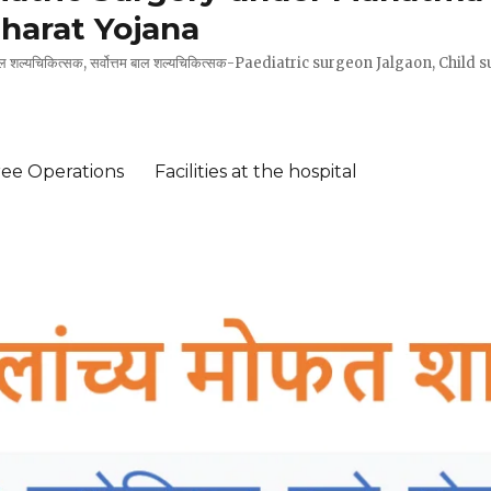
harat Yojana
सक, बाल शल्यचिकित्सक, सर्वोत्तम बाल शल्यचिकित्सक-Paediatric surgeon Jalgaon, 
Free Operations
Facilities at the hospital