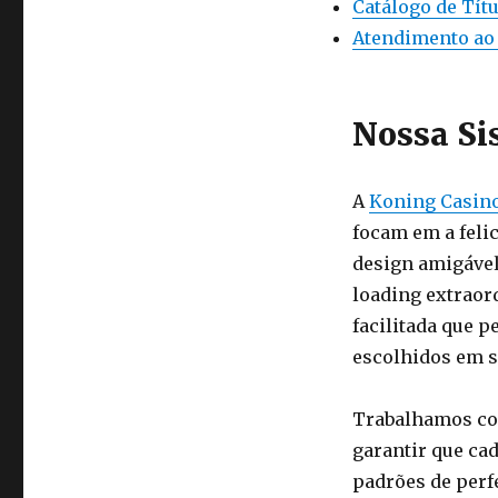
Catálogo de Tít
Atendimento ao
Nossa Si
A
Koning Casin
focam em a felic
design amigável.
loading extraord
facilitada que 
escolhidos em 
Trabalhamos com
garantir que ca
padrões de perf