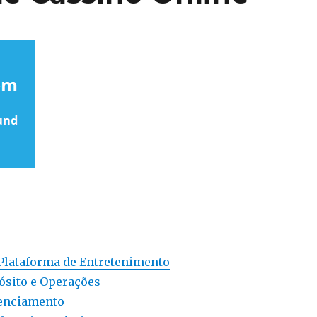
Plataforma de Entretenimento
ósito e Operações
cenciamento