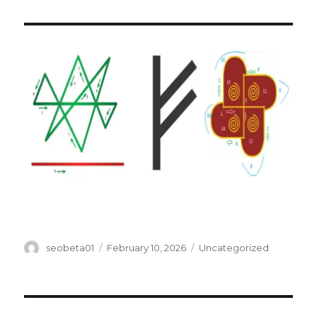
Author
Posted
Categories
seobeta01
February 10, 2026
Uncategorized
on