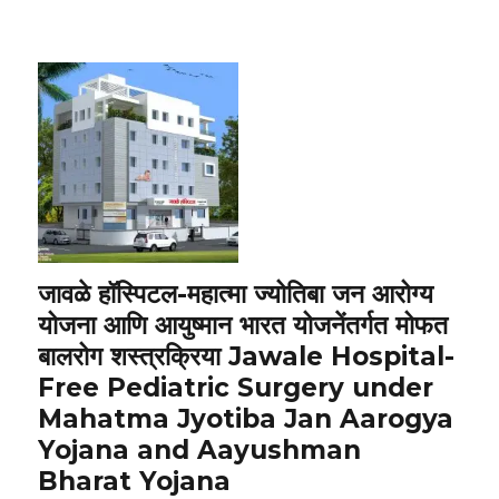
जावळे हॉस्पिटल-महात्मा ज्योतिबा जन आरोग्य
योजना आणि आयुष्मान भारत योजनेंतर्गत मोफत
बालरोग शस्त्रक्रिया Jawale Hospital-
Free Pediatric Surgery under
Mahatma Jyotiba Jan Aarogya
Yojana and Aayushman
Bharat Yojana