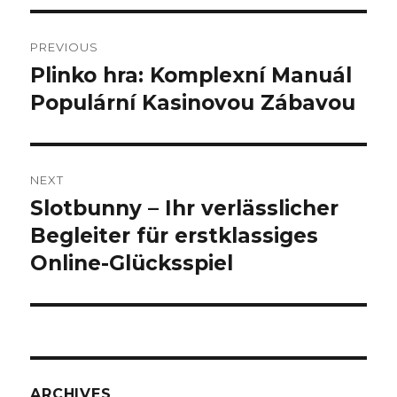
Post
PREVIOUS
navigation
Plinko hra: Komplexní Manuál
Previous
post:
Populární Kasinovou Zábavou
NEXT
Slotbunny – Ihr verlässlicher
Next
post:
Begleiter für erstklassiges
Online-Glücksspiel
ARCHIVES