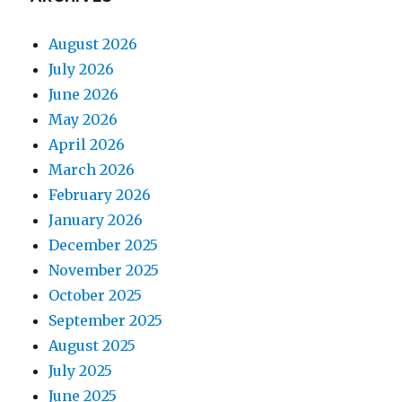
August 2026
July 2026
June 2026
May 2026
April 2026
March 2026
February 2026
January 2026
December 2025
November 2025
October 2025
September 2025
August 2025
July 2025
June 2025