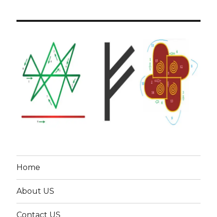
Home
About US
Contact US