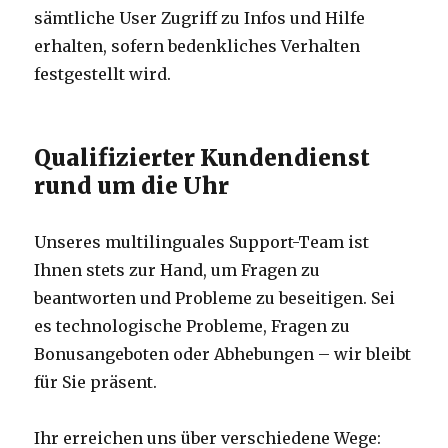
sämtliche User Zugriff zu Infos und Hilfe
erhalten, sofern bedenkliches Verhalten
festgestellt wird.
Qualifizierter Kundendienst
rund um die Uhr
Unseres multilinguales Support-Team ist
Ihnen stets zur Hand, um Fragen zu
beantworten und Probleme zu beseitigen. Sei
es technologische Probleme, Fragen zu
Bonusangeboten oder Abhebungen – wir bleibt
für Sie präsent.
Ihr erreichen uns über verschiedene Wege: