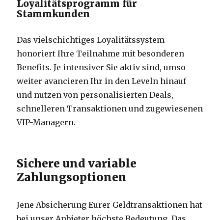
Loyalitätsprogramm für
Stammkunden
Das vielschichtiges Loyalitätssystem
honoriert Ihre Teilnahme mit besonderen
Benefits. Je intensiver Sie aktiv sind, umso
weiter avancieren Ihr in den Leveln hinauf
und nutzen von personalisierten Deals,
schnelleren Transaktionen und zugewiesenen
VIP-Managern.
Sichere und variable
Zahlungsoptionen
Jene Absicherung Eurer Geldtransaktionen hat
bei unser Anbieter höchste Bedeutung. Das