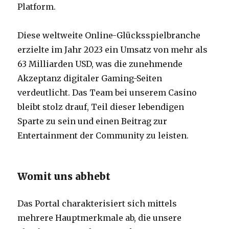
Platform.
Diese weltweite Online-Glücksspielbranche
erzielte im Jahr 2023 ein Umsatz von mehr als
63 Milliarden USD, was die zunehmende
Akzeptanz digitaler Gaming-Seiten
verdeutlicht. Das Team bei unserem Casino
bleibt stolz drauf, Teil dieser lebendigen
Sparte zu sein und einen Beitrag zur
Entertainment der Community zu leisten.
Womit uns abhebt
Das Portal charakterisiert sich mittels
mehrere Hauptmerkmale ab, die unsere