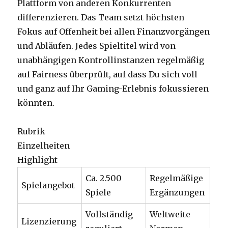
Plattform von anderen Konkurrenten
differenzieren. Das Team setzt höchsten
Fokus auf Offenheit bei allen Finanzvorgängen
und Abläufen. Jedes Spieltitel wird von
unabhängigen Kontrollinstanzen regelmäßig
auf Fairness überprüft, auf dass Du sich voll
und ganz auf Ihr Gaming-Erlebnis fokussieren
könnten.
Rubrik
Einzelheiten
Highlight
Ca. 2.500
Regelmäßige
Spielangebot
Spiele
Ergänzungen
Vollständig
Weltweite
Lizenzierung