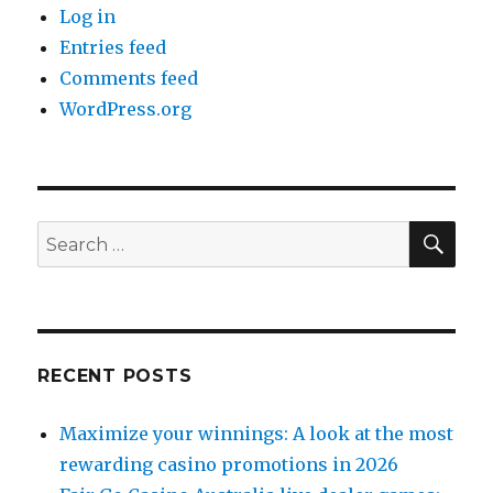
Log in
Entries feed
Comments feed
WordPress.org
SEA
Search
for:
RECENT POSTS
Maximize your winnings: A look at the most
rewarding casino promotions in 2026