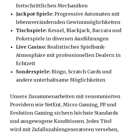
fortschrittlichen Mechaniken
Jackpot-Spiele:
Progressive Automaten mit
lebensverändernden Gewinnmöglichkeiten
Tischspiele:
Kessel, Blackjack, Baccara und
Pokerspiele in diversen Ausführungen
Live Casino:
Realistisches Spielbank-
Atmosphäre mit professionellen Dealern in
Echtzeit
Sonderspiele:
Bingo, Scratch Cards und
andere unterhaltsame Möglichkeiten
Unsere Zusammenarbeiten mit renommierten
Providern wie NetEnt, Micro Gaming, PP und
Evolution Gaming sichern höchste Standards
und ausgewogene Konditionen. Jedes Titel
wird mit Zufallszahlengeneratoren versehen,