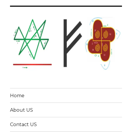
Home
About US
Contact US