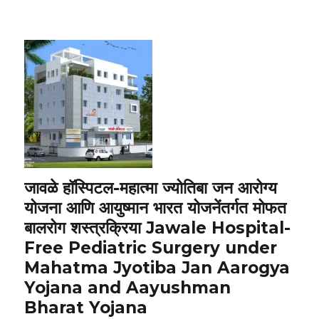
जावळे हॉस्पिटल-महात्मा ज्योतिबा जन आरोग्य
योजना आणि आयुष्मान भारत योजनेंतर्गत मोफत
बालरोग शस्त्रक्रिया Jawale Hospital-
Free Pediatric Surgery under
Mahatma Jyotiba Jan Aarogya
Yojana and Aayushman
Bharat Yojana