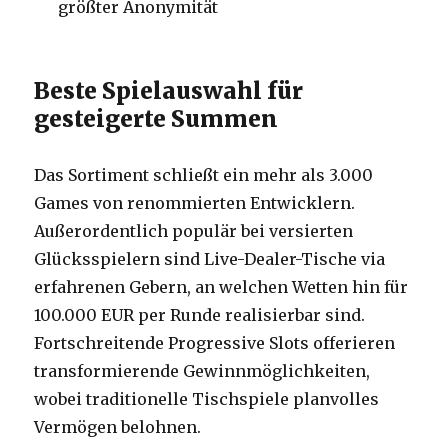
größter Anonymität
Beste Spielauswahl für
gesteigerte Summen
Das Sortiment schließt ein mehr als 3.000
Games von renommierten Entwicklern.
Außerordentlich populär bei versierten
Glücksspielern sind Live-Dealer-Tische via
erfahrenen Gebern, an welchen Wetten hin für
100.000 EUR per Runde realisierbar sind.
Fortschreitende Progressive Slots offerieren
transformierende Gewinnmöglichkeiten,
wobei traditionelle Tischspiele planvolles
Vermögen belohnen.