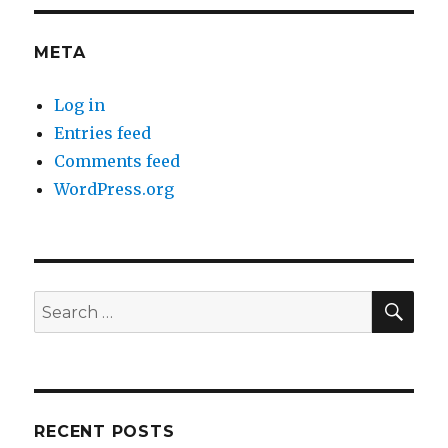
META
Log in
Entries feed
Comments feed
WordPress.org
SEA
Search
for:
RECENT POSTS