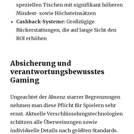
speziellen Tischen mit signifikant höheren
Mindest- sowie Höchsteinsätzen
Cashback-Systeme:
Großzügige
Rückerstattungen, die auf lange Sicht den
ROI erhöhen
Absicherung und
verantwortungsbewusstes
Gaming
Ungeachtet der Absenz starrer Begrenzungen
nehmen man diese Pflicht für Spielern sehr
ernst. Aktuelle Verschlüsselungstechnologien
schützen alle Überweisungen sowie
individuelle Details nach größten Standards.