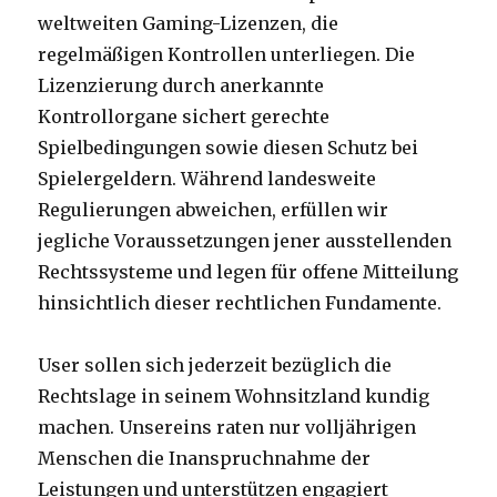
weltweiten Gaming-Lizenzen, die
regelmäßigen Kontrollen unterliegen. Die
Lizenzierung durch anerkannte
Kontrollorgane sichert gerechte
Spielbedingungen sowie diesen Schutz bei
Spielergeldern. Während landesweite
Regulierungen abweichen, erfüllen wir
jegliche Voraussetzungen jener ausstellenden
Rechtssysteme und legen für offene Mitteilung
hinsichtlich dieser rechtlichen Fundamente.
User sollen sich jederzeit bezüglich die
Rechtslage in seinem Wohnsitzland kundig
machen. Unsereins raten nur volljährigen
Menschen die Inanspruchnahme der
Leistungen und unterstützen engagiert