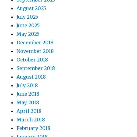
August 2025
July 2025
June 2025
May 2025
December 2018
November 2018
October 2018
September 2018
August 2018
July 2018
June 2018
May 2018
April 2018
March 2018
February 2018
January 2018