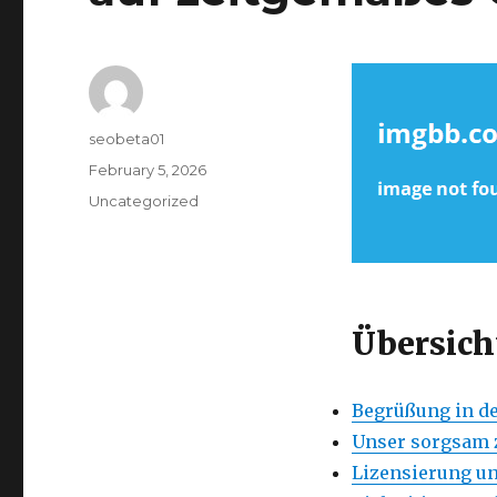
Author
seobeta01
Posted
February 5, 2026
on
Categories
Uncategorized
Übersich
Begrüßung in d
Unser sorgsam 
Lizensierung u