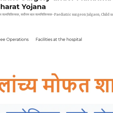
harat Yojana
सक, बाल शल्यचिकित्सक, सर्वोत्तम बाल शल्यचिकित्सक-Paediatric surgeon Jalgaon, 
Free Operations
Facilities at the hospital