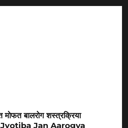
गत मोफत बालरोग शस्त्रक्रिया
 Jyotiba Jan Aarogya