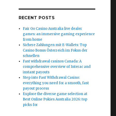
RECENT POSTS
Fair Go Casino Australia live dealer
games: an immersive gaming experience
from home
Sichere Zahlungen mit E-Wallets: Top
Casino Bonus Österreich im Fokus der
schnellen
Fast withdrawal casinos Canada: A
comprehensive overview of Interac and
instant payouts
Step into Fast Withdrawal Casino:
everything you need for a smooth, fast
payout process
Explore the diverse game selection at
Best Online Pokies Australia 2026: top
picks for