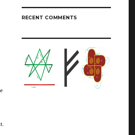
RECENT COMMENTS
ne
t.