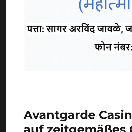
Avantgarde Casino
auf zeitgemäßes 