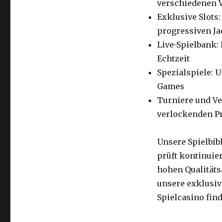
verschiedenen V
Exklusive Slots
progressiven Ja
Live-Spielbank:
Echtzeit
Spezialspiele: 
Games
Turniere und V
verlockenden P
Unsere Spielbib
prüft kontinuier
hohen Qualitäts
unsere exklusive
Spielcasino fin