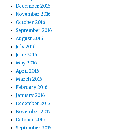
December 2016
November 2016
October 2016
September 2016
August 2016
July 2016
June 2016
May 2016
April 2016
March 2016
February 2016
January 2016
December 2015
November 2015
October 2015
September 2015