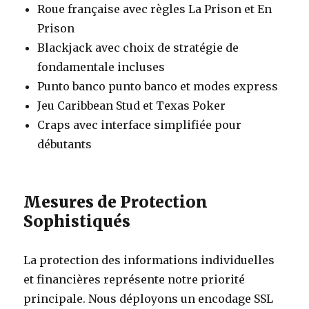
Roue française avec règles La Prison et En
Prison
Blackjack avec choix de stratégie de
fondamentale incluses
Punto banco punto banco et modes express
Jeu Caribbean Stud et Texas Poker
Craps avec interface simplifiée pour
débutants
Mesures de Protection
Sophistiqués
La protection des informations individuelles
et financières représente notre priorité
principale. Nous déployons un encodage SSL