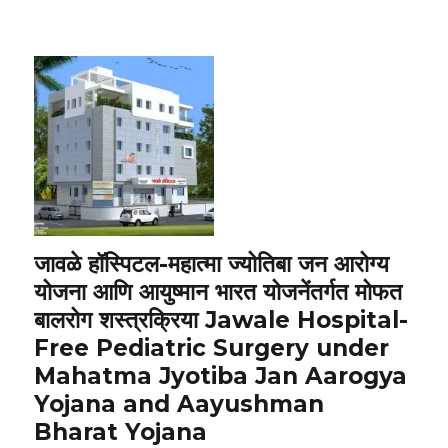
जावळे हॉस्पिटल-महात्मा ज्योतिबा जन आरोग्य
योजना आणि आयुष्मान भारत योजनेंतर्गत मोफत
बालरोग शस्त्रक्रिया Jawale Hospital-
Free Pediatric Surgery under
Mahatma Jyotiba Jan Aarogya
Yojana and Aayushman
Bharat Yojana