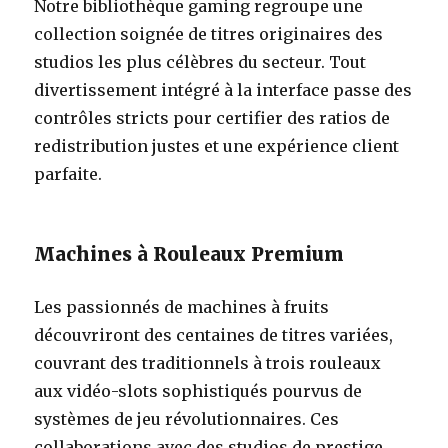
Notre bibliothèque gaming regroupe une
collection soignée de titres originaires des
studios les plus célèbres du secteur. Tout
divertissement intégré à la interface passe des
contrôles stricts pour certifier des ratios de
redistribution justes et une expérience client
parfaite.
Machines à Rouleaux Premium
Les passionnés de machines à fruits
découvriront des centaines de titres variées,
couvrant des traditionnels à trois rouleaux
aux vidéo-slots sophistiqués pourvus de
systèmes de jeu révolutionnaires. Ces
collaborations avec des studios de prestige