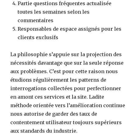
Partie questions fréquentes actualisée
toutes les semaines selon les
commentaires
Responsables de espace assignés pour les
clients exclusifs
La philosophie s’appuie sur la projection des
nécessités davantage que sur la seule réponse
aux problèmes. C’est pour cette raison nous
étudions régulièrement les patterns de
interrogations collectées pour perfectionner
en amont ces services et la site. Ladite
méthode orientée vers l’amélioration continue
nous autorise de garder des taux de
contentement utilisateur toujours supérieurs
aux standards du industrie.