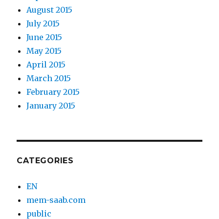
August 2015
July 2015
June 2015
May 2015
April 2015
March 2015
February 2015
January 2015
CATEGORIES
EN
mem-saab.com
public