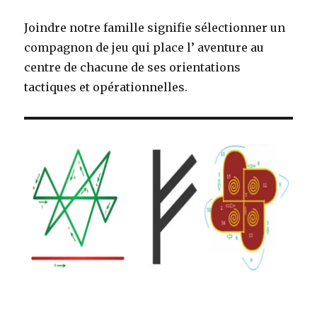
Joindre notre famille signifie sélectionner un
compagnon de jeu qui place l’ aventure au
centre de chacune de ses orientations
tactiques et opérationnelles.