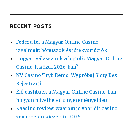
RECENT POSTS
Fedezd fel a Magyar Online Casino
izgalmait: bónuszok és játékvariációk
Hogyan válasszunk a legjobb Magyar Online
Casino-k közül 2026-ban?
NV Casino Tryb Demo: Wypróbuj Sloty Bez
Rejestracji
Élő cashback a Magyar Online Casino-ban:
hogyan növelheted a nyereményeidet?
Kaasino review: waarom je voor dit casino
zou moeten kiezen in 2026