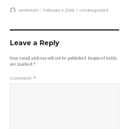
Author
Posted
Categories
seobeta01
February 4, 2026
Uncategorized
on
Leave a Reply
Your email address will not be published.
Required fields
are marked
*
COMMENT
*