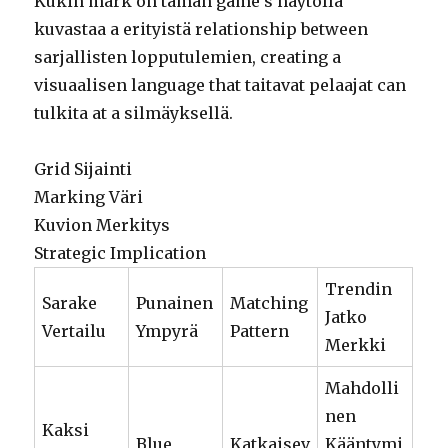
Kukin mark on tämän game’s näytöllä
kuvastaa a erityistä relationship between
sarjallisten lopputulemien, creating a
visuaalisen language that taitavat pelaajat can
tulkita at a silmäyksellä.
Grid Sijainti
Marking Väri
Kuvion Merkitys
Strategic Implication
Trendin
Sarake
Punainen
Matching
Jatko
Vertailu
Ympyrä
Pattern
Merkki
Mahdolli
nen
Kaksi
Blue
Katkaisev
Kääntymi