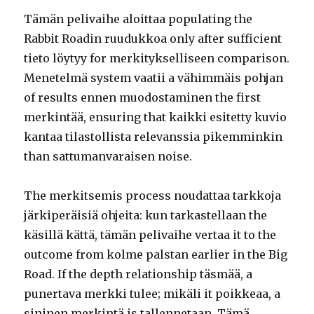
Tämän pelivaihe aloittaa populating the
Rabbit Roadin ruudukkoa only after sufficient
tieto löytyy for merkitykselliseen comparison.
Menetelmä system vaatii a vähimmäis pohjan
of results ennen muodostaminen the first
merkintää, ensuring that kaikki esitetty kuvio
kantaa tilastollista relevanssia pikemminkin
than sattumanvaraisen noise.
The merkitsemis process noudattaa tarkkoja
järkiperäisiä ohjeita: kun tarkastellaan the
käsillä kättä, tämän pelivaihe vertaa it to the
outcome from kolme palstan earlier in the Big
Road. If the depth relationship täsmää, a
punertava merkki tulee; mikäli it poikkeaa, a
sininen merkintä is tallennetaan. Tämä