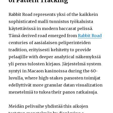
of Pattern Tracking
Rabbit Road represents yksi of the kaikkein
sophisticated malli tunnistus työkaluista
käytettävissä in modern baccarat pelissä.
Tämä derived road emerged from
Rabbit Road
centuries of aasialaisen peliperinteiden
tradition, erityisesti kehitetty to provide
pelaajille with deeper analytical näkemyksiä
yli perus tulosten kirjaus. Järjestelmä system
syntyi in Macaon kasinoissa during the 60-
luvulla, where high-stakes panosten toimijat
edellyttivät more granular datan visualization
menetelmiä to tukea their panos ratkaisuja.
Meidän pelivaihe yhdistää this aikojen