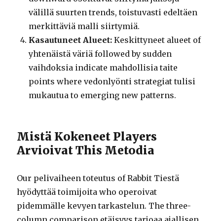
välillä suurten trends, toistuvasti edeltäen
merkittäviä malli siirtymiä.
Kasautuneet Alueet:
Keskittyneet alueet of
yhtenäistä väriä followed by sudden
vaihdoksia indicate mahdollisia taite
points where vedonlyönti strategiat tulisi
mukautua to emerging new patterns.
Mistä Kokeneet Players
Arvioivat This Metodia
Our pelivaiheen toteutus of Rabbit Tiestä
hyödyttää toimijoita who operoivat
pidemmälle kevyen tarkastelun. The three-
column comparison etäisyys tarjoaa ajallisen