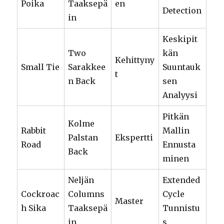
Poika
Taaksepä
en
Detection
in
Keskipit
Two
kän
Kehittyny
Small Tie
Sarakkee
Suuntauk
t
n Back
sen
Analyysi
Pitkän
Kolme
Rabbit
Mallin
Palstan
Ekspertti
Road
Ennusta
Back
minen
Neljän
Extended
Cockroac
Columns
Cycle
Master
h Sika
Taaksepä
Tunnistu
in
s