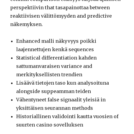
perspektiivin that tasapainottaa between
reaktiivisen välittömyyden and predictive
näkemyksen.
Enhanced malli näkyvyys poikki
laajennettujen kenkä sequences
Statistical differentiation kahden
sattumanvaraisen variance and
merkityksellisten trendien
Lisäävä tietojen taso kun analysoituna
alongside suppeamman teiden
Vähentyneet false signaalit yleisiä in
yksittäisen seurannan methods
Historiallinen validointi kautta vuosien of
suurten casino sovelluksen