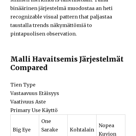
binäärinen järjestelmä muodostaa an heti
recognizable visual pattern that paljastaa
taustalla trends näkymättömiä to
pintapuolisen observation.
Malli Havaitsemis Järjestelmät
Compared
Tien Type
Vastaavuus Etäisyys
Vaativuus Aste
Primary Use Käyttö
One
Nopea
Big Eye
Sarake
Kohtalain
Kuvion