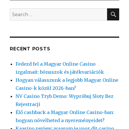
SEA
Search
for:
RECENT POSTS
Fedezd fel a Magyar Online Casino
izgalmait: bónuszok és játékvariációk
Hogyan válasszunk a legjobb Magyar Online
Casino-k közül 2026-ban?
NV Casino Tryb Demo: Wypróbuj Sloty Bez
Rejestracji
Élő cashback a Magyar Online Casino-ban:
hogyan növelheted a nyereményeidet?
Kaasino review: waarom je voor dit casino