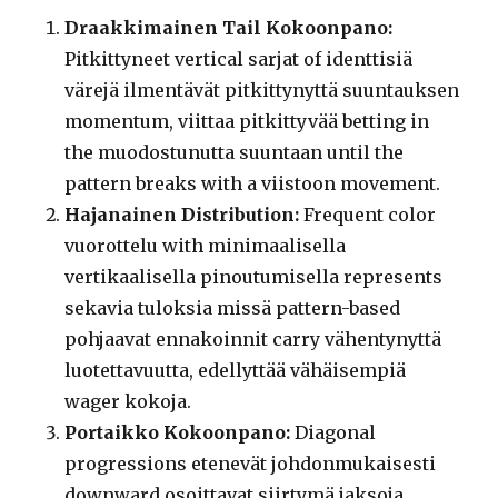
Draakkimainen Tail Kokoonpano:
Pitkittyneet vertical sarjat of identtisiä
värejä ilmentävät pitkittynyttä suuntauksen
momentum, viittaa pitkittyvää betting in
the muodostunutta suuntaan until the
pattern breaks with a viistoon movement.
Hajanainen Distribution:
Frequent color
vuorottelu with minimaalisella
vertikaalisella pinoutumisella represents
sekavia tuloksia missä pattern-based
pohjaavat ennakoinnit carry vähentynyttä
luotettavuutta, edellyttää vähäisempiä
wager kokoja.
Portaikko Kokoonpano:
Diagonal
progressions etenevät johdonmukaisesti
downward osoittavat siirtymä jaksoja