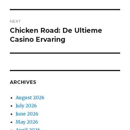
NEXT
Chicken Road: De Ultieme
Next
post:
Casino Ervaring
ARCHIVES
August 2026
July 2026
June 2026
May 2026
April 2026