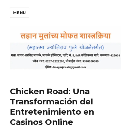
MENU
Chicken Road: Una
Transformación del
Entretenimiento en
Casinos Online