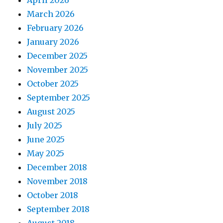
March 2026
February 2026
January 2026
December 2025
November 2025
October 2025
September 2025
August 2025
July 2025
June 2025
May 2025
December 2018
November 2018
October 2018
September 2018
August 2018