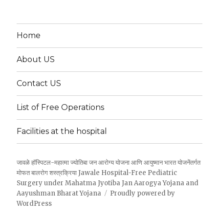
Home
About US
Contact US
List of Free Operations
Facilities at the hospital
जावळे हॉस्पिटल-महात्मा ज्योतिबा जन आरोग्य योजना आणि आयुष्मान भारत योजनेंतर्गत
मोफत बालरोग शस्त्रक्रिया Jawale Hospital-Free Pediatric
Surgery under Mahatma Jyotiba Jan Aarogya Yojana and
Aayushman Bharat Yojana
Proudly powered by
WordPress