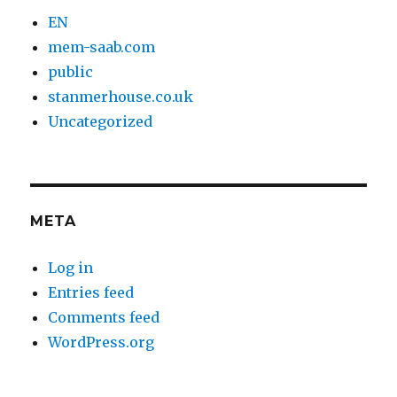
EN
mem-saab.com
public
stanmerhouse.co.uk
Uncategorized
META
Log in
Entries feed
Comments feed
WordPress.org