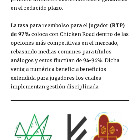
en el reducido plazo.
La tasa para reembolso para el jugador
(RTP)
de 97%
coloca con Chicken Road dentro de las
opciones más competitivas en el mercado,
rebasando medias comunes para títulos
análogos y estos fluctúan de 94-96%. Dicha
ventaja numérica beneficia beneficios
extendida para jugadores los cuales
implementan gestión disciplinada.