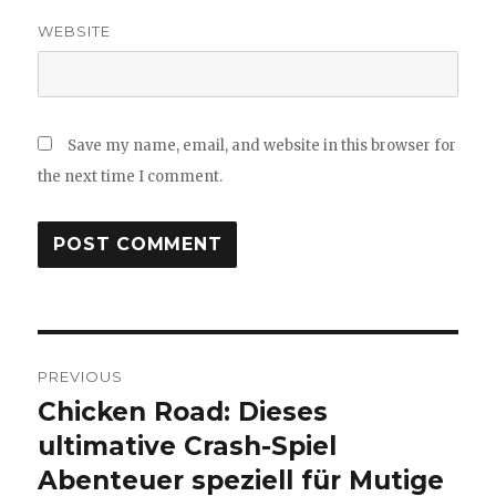
WEBSITE
Save my name, email, and website in this browser for
the next time I comment.
Post
PREVIOUS
navigation
Chicken Road: Dieses
Previous
post:
ultimative Crash-Spiel
Abenteuer speziell für Mutige