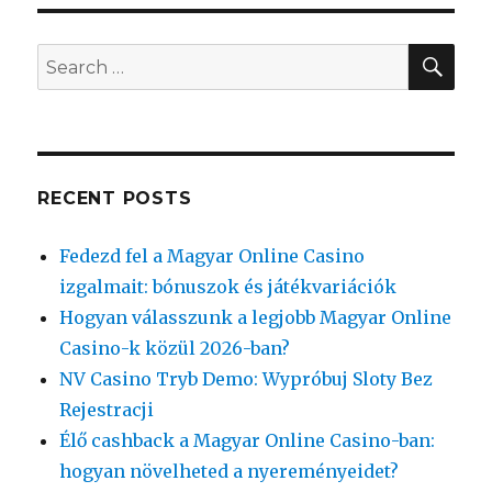
SEA
Search
for:
RECENT POSTS
Fedezd fel a Magyar Online Casino
izgalmait: bónuszok és játékvariációk
Hogyan válasszunk a legjobb Magyar Online
Casino-k közül 2026-ban?
NV Casino Tryb Demo: Wypróbuj Sloty Bez
Rejestracji
Élő cashback a Magyar Online Casino-ban:
hogyan növelheted a nyereményeidet?