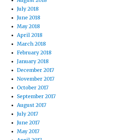
July 2018
June 2018
May 2018
April 2018
March 2018
February 2018
January 2018
December 2017
November 2017
October 2017
September 2017
August 2017
July 2017
June 2017
May 2017
April 2017