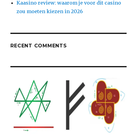
Kaasino review: waarom je voor dit casino
zou moeten kiezen in 2026
RECENT COMMENTS