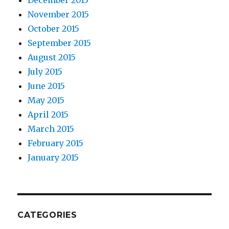
November 2015
October 2015
September 2015
August 2015
July 2015
June 2015
May 2015
April 2015
March 2015
February 2015
January 2015
CATEGORIES