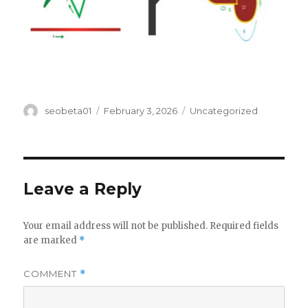
Author
Posted
Categories
seobeta01
February 3, 2026
Uncategorized
on
Leave a Reply
Your email address will not be published.
Required fields
are marked
*
COMMENT
*