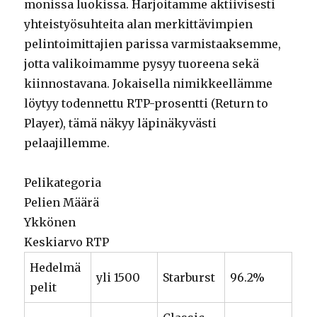
monissa luokissa. Harjoitamme aktiivisesti
yhteistyösuhteita alan merkittävimpien
pelintoimittajien parissa varmistaaksemme,
jotta valikoimamme pysyy tuoreena sekä
kiinnostavana. Jokaisella nimikkeellämme
löytyy todennettu RTP-prosentti (Return to
Player), tämä näkyy läpinäkyvästi
pelaajillemme.
Pelikategoria
Pelien Määrä
Ykkönen
Keskiarvo RTP
Hedelmä
yli 1500
Starburst
96.2%
pelit