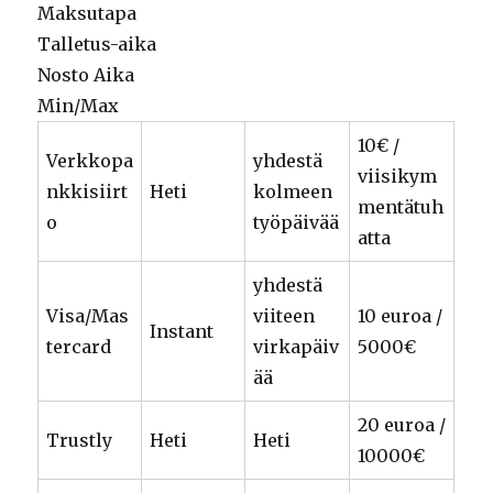
Maksutapa
Talletus-aika
Nosto Aika
Min/Max
10€ /
Verkkopa
yhdestä
viisikym
nkkisiirt
Heti
kolmeen
mentätuh
o
työpäivää
atta
yhdestä
Visa/Mas
viiteen
10 euroa /
Instant
tercard
virkapäiv
5000€
ää
20 euroa /
Trustly
Heti
Heti
10000€