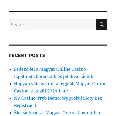
SEA
Search
for:
RECENT POSTS
Fedezd fel a Magyar Online Casino
izgalmait: bónuszok és játékvariációk
Hogyan válasszunk a legjobb Magyar Online
Casino-k közül 2026-ban?
NV Casino Tryb Demo: Wypróbuj Sloty Bez
Rejestracji
Élő cashback a Magyar Online Casino-ban: