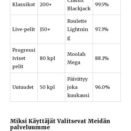
Classic
Klassikot
200+
99.5%
Blackjack
Roulette
Live-pelit
150+
Lightnin
97.3%
g
Progressi
Moolah
iviset
80 kpl
88.1%
Mega
pelit
Päivittyy
Uutuudet
50 kpl
joka
96.0%
kuukausi
Miksi Käyttäjät Valitsevat Meidän
palveluumme