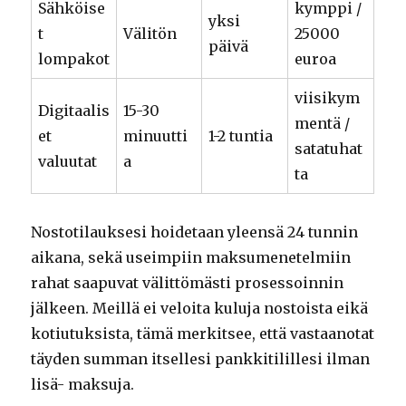
Sähköise
kymppi /
yksi
t
Välitön
25000
päivä
lompakot
euroa
viisikym
Digitaalis
15-30
mentä /
et
minuutti
1-2 tuntia
satatuhat
valuutat
a
ta
Nostotilauksesi hoidetaan yleensä 24 tunnin
aikana, sekä useimpiin maksumenetelmiin
rahat saapuvat välittömästi prosessoinnin
jälkeen. Meillä ei veloita kuluja nostoista eikä
kotiutuksista, tämä merkitsee, että vastaanotat
täyden summan itsellesi pankkitilillesi ilman
lisä- maksuja.