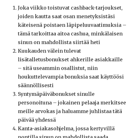
Joka viikko toistuvat cashback-tarjoukset,
joiden kautta saat osan menetyksistäsi
käteisenä poistaen läpipeluuvaatimuksia –
tämä tarkoittaa aitoa cashua, minkälaisen
sinun on mahdollista siirtää heti
Kuukauden välein tulevat
lisätalletusbonukset ahkerille asiakkaille
– sitä useammin osallistut, niin
houkuttelevampia bonuksia saat käyttöösi
säännöllisesti
Syntymäpäiväbonukset sinulle
personoituna – jokainen pelaaja merkitsee
meille arvokas ja haluamme juhlistaa tätä
päivää yhdessä
Kanta-asiakasohjelma, jossa kertyvillä
pontilla sinun on mahdollista saada