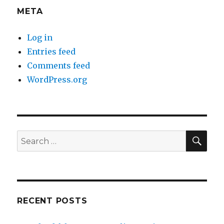
META
Log in
Entries feed
Comments feed
WordPress.org
SEA
Search
for:
RECENT POSTS