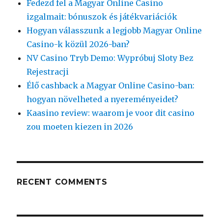
Fedezd fel a Magyar Online Casino
izgalmait: bónuszok és játékvariációk
Hogyan válasszunk a legjobb Magyar Online
Casino-k közül 2026-ban?
NV Casino Tryb Demo: Wypróbuj Sloty Bez
Rejestracji
Élő cashback a Magyar Online Casino-ban:
hogyan növelheted a nyereményeidet?
Kaasino review: waarom je voor dit casino
zou moeten kiezen in 2026
RECENT COMMENTS