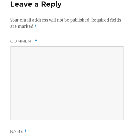
Leave a Reply
Your email address will not be published.
Required fields
are marked
*
COMMENT
*
NAME
*