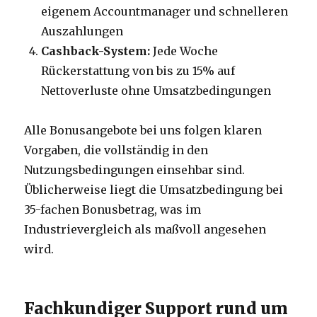
eigenem Accountmanager und schnelleren
Auszahlungen
Cashback-System:
Jede Woche
Rückerstattung von bis zu 15% auf
Nettoverluste ohne Umsatzbedingungen
Alle Bonusangebote bei uns folgen klaren
Vorgaben, die vollständig in den
Nutzungsbedingungen einsehbar sind.
Üblicherweise liegt die Umsatzbedingung bei
35-fachen Bonusbetrag, was im
Industrievergleich als maßvoll angesehen
wird.
Fachkundiger Support rund um