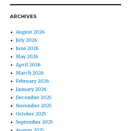
ARCHIVES
August 2026
July 2026
June 2026
May 2026
April 2026
March 2026
February 2026
January 2026
December 2025
November 2025
October 2025
September 2025
August 2025