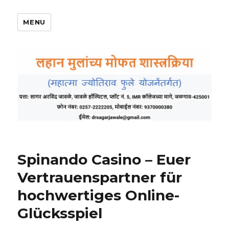
MENU
Spinando Casino – Euer
Vertrauenspartner für
hochwertiges Online-
Glücksspiel