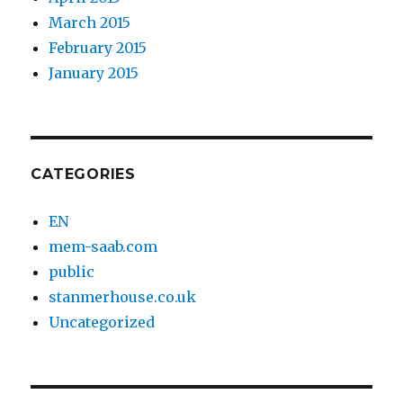
March 2015
February 2015
January 2015
CATEGORIES
EN
mem-saab.com
public
stanmerhouse.co.uk
Uncategorized