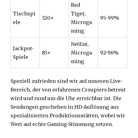
Red
Tischspi
Tiger,
320+
95-99%
ele
Microga
ming
NetEnt,
Jackpot-
85+
Microga
92-96%
Spiele
ming
Speziell zufrieden sind wir auf unseren Live-
Bereich, der von erfahrenen Croupiers betreut
wird und rund um die Uhr erreichbar ist. Die
Sendungen geschehen in HD-Auflösung aus
spezialisierten Produktionsstätten, wobei wir
Wert auf echte Gaming-Stimmung setzen.