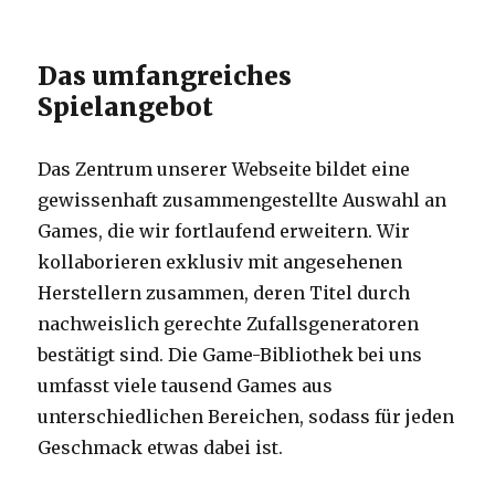
Das umfangreiches
Spielangebot
Das Zentrum unserer Webseite bildet eine
gewissenhaft zusammengestellte Auswahl an
Games, die wir fortlaufend erweitern. Wir
kollaborieren exklusiv mit angesehenen
Herstellern zusammen, deren Titel durch
nachweislich gerechte Zufallsgeneratoren
bestätigt sind. Die Game-Bibliothek bei uns
umfasst viele tausend Games aus
unterschiedlichen Bereichen, sodass für jeden
Geschmack etwas dabei ist.