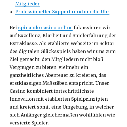
Mitglieder
Professioneller Support rund um die Uhr
Bei
spinando casino online
fokussieren wir
auf Exzellenz, Klarheit und Spielerfahrung der
Extraklasse. Als etablierte Webseite im Sektor
des digitalen Glücksspiels haben wir uns zum
Ziel gemacht, den Mitgliedern nicht bloß
Vergnügen zu bieten, vielmehr ein
ganzheitliches Abenteuer zu kreieren, das
erstklassigen Maßstäben entspricht. Unser
Casino kombiniert fortschrittlichste
Innovation mit etablierten Spielprinzipien
und kreiert somit eine Umgebung, in welcher
sich Anfänger gleichermaßen wohlfühlen wie
versierte Spieler.