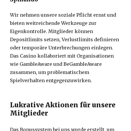
Wir nehmen unsere soziale Pflicht ernst und
bieten weitreichende Werkzeuge zur
Eigenkontrolle. Mitglieder können
Depositlimits setzen, Verlustlimits definieren
oder temporäre Unterbrechungen einlegen.
Das Casino kollaboriert mit Organisationen
wie GambleAware und BeGambleAware
zusammen, um problematischem
Spielverhalten entgegenzuwirken.
Lukrative Aktionen für unsere
Mitglieder
Das Bonussystem bei uns wurde erstellt, um