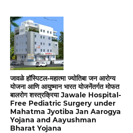
जावळे हॉस्पिटल-महात्मा ज्योतिबा जन आरोग्य
योजना आणि आयुष्मान भारत योजनेंतर्गत मोफत
बालरोग शस्त्रक्रिया Jawale Hospital-
Free Pediatric Surgery under
Mahatma Jyotiba Jan Aarogya
Yojana and Aayushman
Bharat Yojana