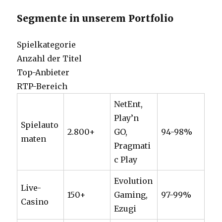
Segmente in unserem Portfolio
Spielkategorie
Anzahl der Titel
Top-Anbieter
RTP-Bereich
NetEnt,
Play’n
Spielauto
2.800+
GO,
94-98%
maten
Pragmati
c Play
Evolution
Live-
150+
Gaming,
97-99%
Casino
Ezugi