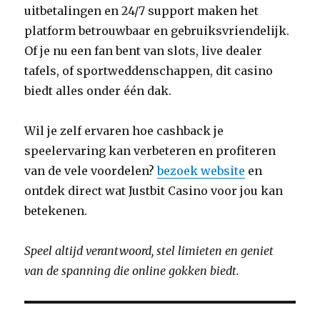
uitbetalingen en 24/7 support maken het
platform betrouwbaar en gebruiksvriendelijk.
Of je nu een fan bent van slots, live dealer
tafels, of sportweddenschappen, dit casino
biedt alles onder één dak.
Wil je zelf ervaren hoe cashback je
speelervaring kan verbeteren en profiteren
van de vele voordelen?
bezoek website
en
ontdek direct wat Justbit Casino voor jou kan
betekenen.
Speel altijd verantwoord, stel limieten en geniet
van de spanning die online gokken biedt.