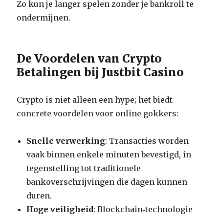
Zo kun je langer spelen zonder je bankroll te
ondermijnen.
De Voordelen van Crypto
Betalingen bij Justbit Casino
Crypto is niet alleen een hype; het biedt
concrete voordelen voor online gokkers:
Snelle verwerking
: Transacties worden
vaak binnen enkele minuten bevestigd, in
tegenstelling tot traditionele
bankoverschrijvingen die dagen kunnen
duren.
Hoge veiligheid
: Blockchain‑technologie