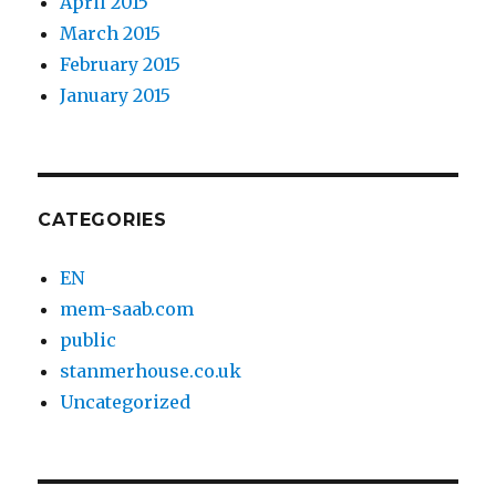
April 2015
March 2015
February 2015
January 2015
CATEGORIES
EN
mem-saab.com
public
stanmerhouse.co.uk
Uncategorized