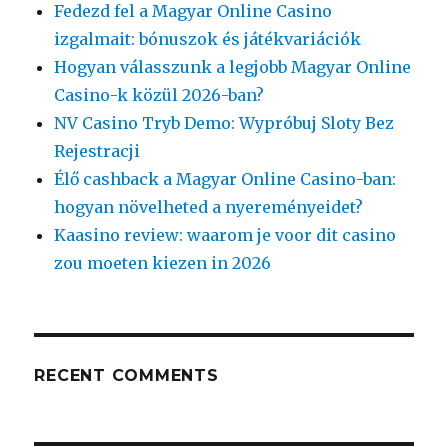
Fedezd fel a Magyar Online Casino
izgalmait: bónuszok és játékvariációk
Hogyan válasszunk a legjobb Magyar Online
Casino-k közül 2026-ban?
NV Casino Tryb Demo: Wypróbuj Sloty Bez
Rejestracji
Élő cashback a Magyar Online Casino-ban:
hogyan növelheted a nyereményeidet?
Kaasino review: waarom je voor dit casino
zou moeten kiezen in 2026
RECENT COMMENTS