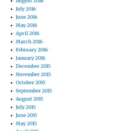
August 2016
July 2016
June 2016
May 2016
April 2016
March 2016
February 2016
January 2016
December 2015
November 2015
October 2015
September 2015
August 2015
July 2015
June 2015
May 2015