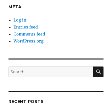
META
Log in
Entries feed
Comments feed
WordPress.org
SEA
Search
for:
RECENT POSTS