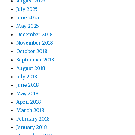
August 2025
July 2025
June 2025
May 2025
December 2018
November 2018
October 2018
September 2018
August 2018
July 2018
June 2018
May 2018
April 2018
March 2018
February 2018
January 2018