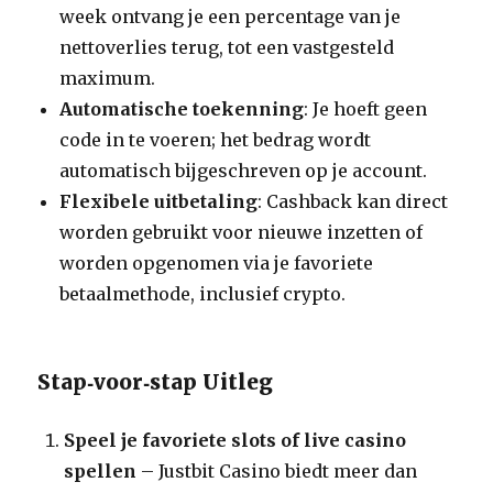
week ontvang je een percentage van je
nettoverlies terug, tot een vastgesteld
maximum.
Automatische toekenning
: Je hoeft geen
code in te voeren; het bedrag wordt
automatisch bijgeschreven op je account.
Flexibele uitbetaling
: Cashback kan direct
worden gebruikt voor nieuwe inzetten of
worden opgenomen via je favoriete
betaalmethode, inclusief crypto.
Stap‑voor‑stap Uitleg
Speel je favoriete slots of live casino
spellen
– Justbit Casino biedt meer dan