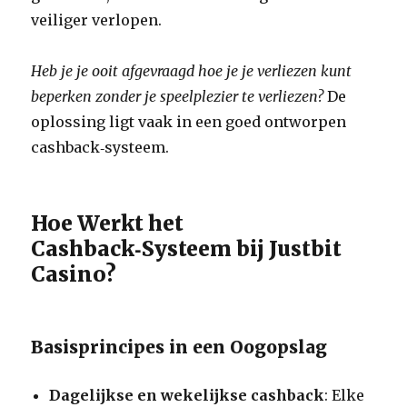
veiliger verlopen.
Heb je je ooit afgevraagd hoe je je verliezen kunt
beperken zonder je speelplezier te verliezen?
De
oplossing ligt vaak in een goed ontworpen
cashback‑systeem.
Hoe Werkt het
Cashback‑Systeem bij Justbit
Casino?
Basisprincipes in een Oogopslag
Dagelijkse en wekelijkse cashback
: Elke