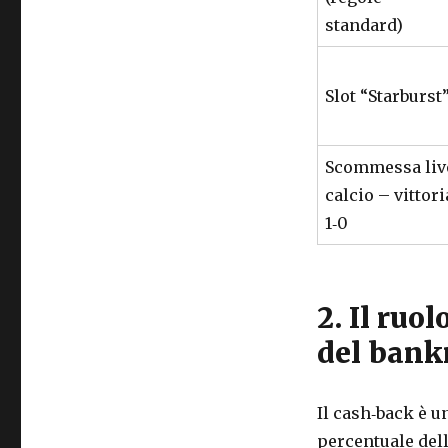
standard)
Slot “Starburst
Scommessa liv
calcio – vittori
1‑0
2. Il ruo
del bank
Il cash‑back è u
percentuale dell