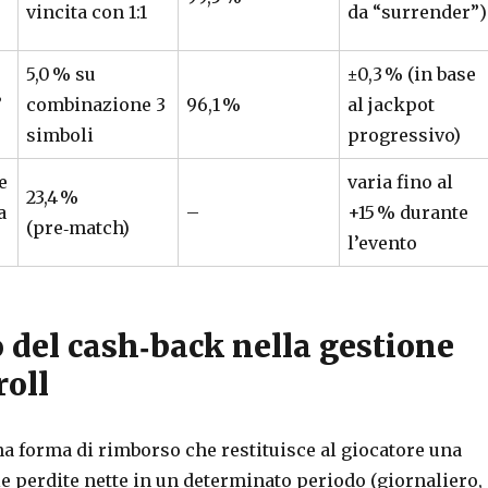
vincita con 1:1
da “surrender”)
5,0 % su
±0,3 % (in base
”
combinazione 3
96,1 %
al jackpot
simboli
progressivo)
e
varia fino al
23,4 %
a
–
+15 % durante
(pre‑match)
l’evento
lo del cash‑back nella gestione
roll
na forma di rimborso che restituisce al giocatore una
e perdite nette in un determinato periodo (giornaliero,