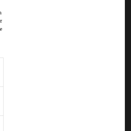
n
r
e