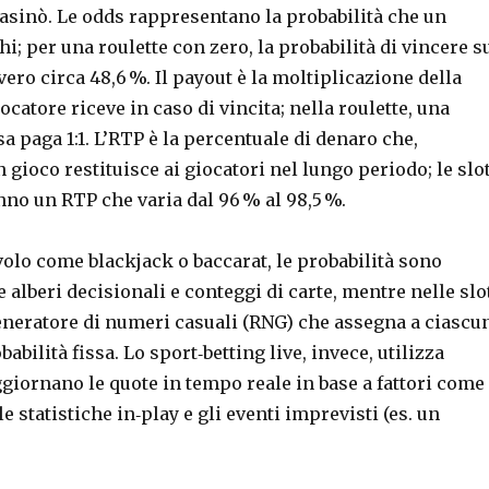
casinò. Le odds rappresentano la probabilità che un
hi; per una roulette con zero, la probabilità di vincere s
vero circa 48,6 %. Il payout è la moltiplicazione della
ocatore riceve in caso di vincita; nella roulette, una
paga 1:1. L’RTP è la percentuale di denaro che,
 gioco restituisce ai giocatori nel lungo periodo; le slo
no un RTP che varia dal 96 % al 98,5 %.
volo come blackjack o baccarat, le probabilità sono
e alberi decisionali e conteggi di carte, mentre nelle slo
generatore di numeri casuali (RNG) che assegna a ciascu
bilità fissa. Lo sport‑betting live, invece, utilizza
giornano le quote in tempo reale in base a fattori come 
e statistiche in‑play e gli eventi imprevisti (es. un