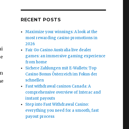
RECENT POSTS
Maximize your winnings: A look at the
most rewarding casino promotions in
2026
mi
Fair Go Casino Australia live dealer
games: an immersive gaming experience
re
from home
Sichere Zahlungen mit E-Wallets: Top
in
Casino Bonus Österreich im Fokus der
schnellen
he
Fast withdrawal casinos Canada: A
comprehensive overview of Interac and
instant payouts
Step into Fast Withdrawal Casino:
everything you need for a smooth, fast
payout process