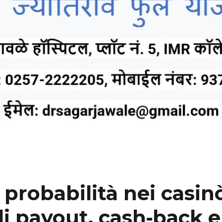
 probabilità nei casin
di payout, cash‑back e