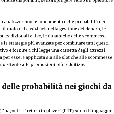
 offerte disponibili, senza spingere verso un operatore
lo analizzeremo le fondamenta delle probabilità nei
, il ruolo del cash‑back nella gestione del denaro, le
lot tradizionali e live, le dinamiche delle scommesse
 e le strategie più avanzate per combinare tutti questi
tivo è fornire a chi legge una cassetta degli attrezzi
 per essere applicata sia alle slot che alle scommesse
hio attento alle promozioni più redditizie.
i delle probabilità nei giochi da
, “payout” e “return to player” (RTP) sono il linguaggio