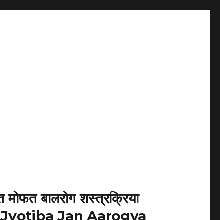
गत मोफत बालरोग शस्त्रक्रिया
 Jyotiba Jan Aarogya