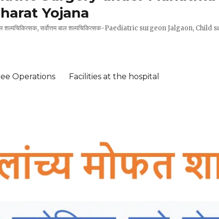
harat Yojana
सक, बाल शल्यचिकित्सक, सर्वोत्तम बाल शल्यचिकित्सक-Paediatric surgeon Jalgaon, 
Free Operations
Facilities at the hospital