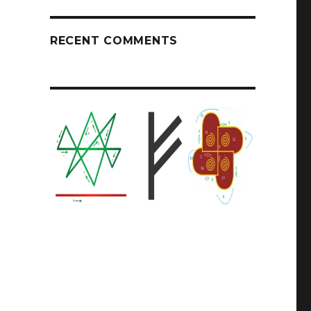
RECENT COMMENTS