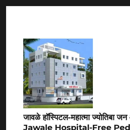
जावळे हॉस्पिटल-महात्मा ज्योतिबा जन
Jawale Hospital-Free Pe