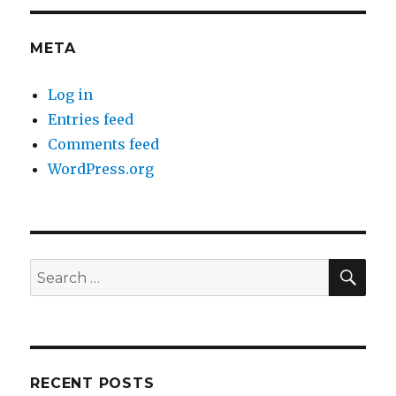
META
Log in
Entries feed
Comments feed
WordPress.org
SEA
Search
for:
RECENT POSTS