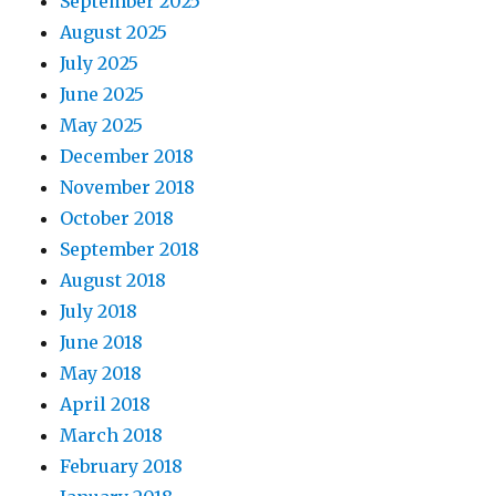
September 2025
August 2025
July 2025
June 2025
May 2025
December 2018
November 2018
October 2018
September 2018
August 2018
July 2018
June 2018
May 2018
April 2018
March 2018
February 2018