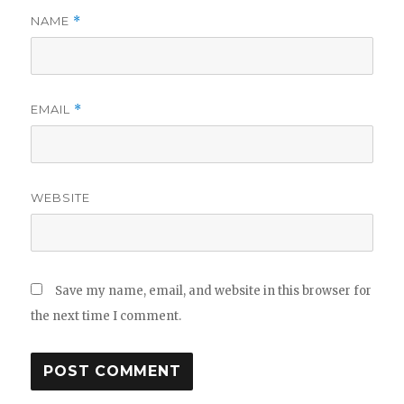
NAME
*
EMAIL
*
WEBSITE
Save my name, email, and website in this browser for
the next time I comment.