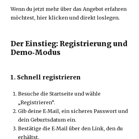
Wenn du jetzt mehr über das Angebot erfahren
möchtest, hier klicken und direkt loslegen.
Der Einstieg: Registrierung und
Demo‑Modus
1. Schnell registrieren
Besuche die Startseite und wähle
„Registrieren“.
Gib deine E‑Mail, ein sicheres Passwort und
dein Geburtsdatum ein.
Bestätige die E‑Mail über den Link, den du
erhältst.