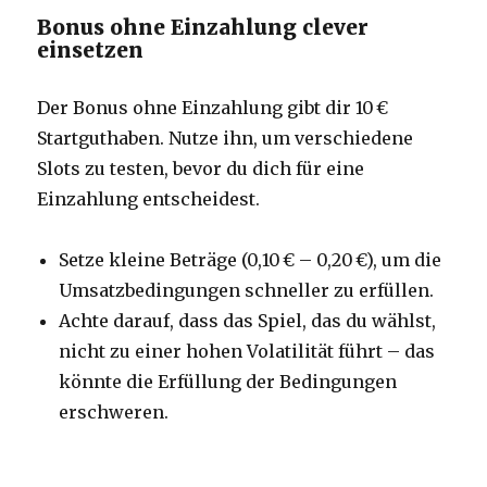
Bonus ohne Einzahlung clever
einsetzen
Der Bonus ohne Einzahlung gibt dir 10 €
Startguthaben. Nutze ihn, um verschiedene
Slots zu testen, bevor du dich für eine
Einzahlung entscheidest.
Setze kleine Beträge (0,10 € – 0,20 €), um die
Umsatzbedingungen schneller zu erfüllen.
Achte darauf, dass das Spiel, das du wählst,
nicht zu einer hohen Volatilität führt – das
könnte die Erfüllung der Bedingungen
erschweren.