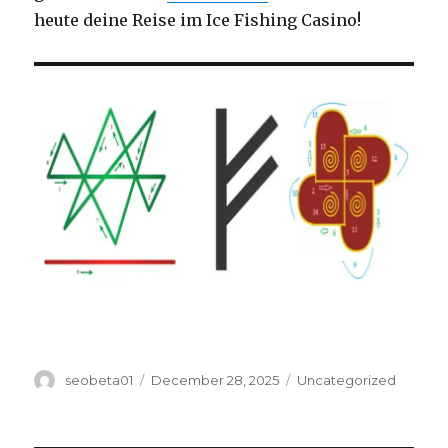
heute deine Reise im Ice Fishing Casino!
Author
Posted
Categories
seobeta01
December 28, 2025
Uncategorized
on