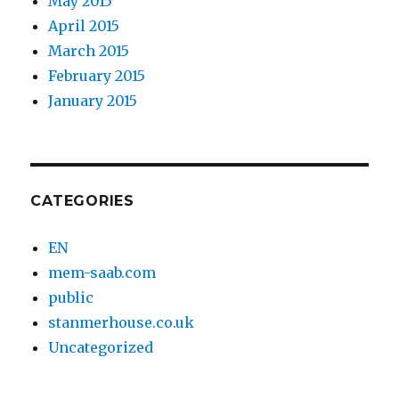
May 2015
April 2015
March 2015
February 2015
January 2015
CATEGORIES
EN
mem-saab.com
public
stanmerhouse.co.uk
Uncategorized