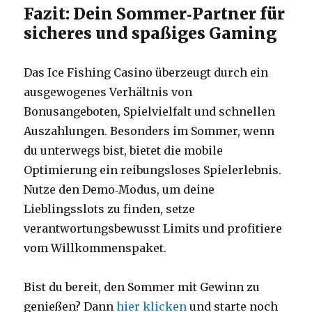
Fazit: Dein Sommer‑Partner für
sicheres und spaßiges Gaming
Das Ice Fishing Casino überzeugt durch ein
ausgewogenes Verhältnis von
Bonusangeboten, Spielvielfalt und schnellen
Auszahlungen. Besonders im Sommer, wenn
du unterwegs bist, bietet die mobile
Optimierung ein reibungsloses Spielerlebnis.
Nutze den Demo‑Modus, um deine
Lieblingsslots zu finden, setze
verantwortungsbewusst Limits und profitiere
vom Willkommenspaket.
Bist du bereit, den Sommer mit Gewinn zu
genießen? Dann
hier klicken
und starte noch