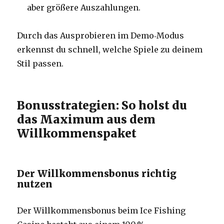
aber größere Auszahlungen.
Durch das Ausprobieren im Demo‑Modus
erkennst du schnell, welche Spiele zu deinem
Stil passen.
Bonusstrategien: So holst du
das Maximum aus dem
Willkommenspaket
Der Willkommensbonus richtig
nutzen
Der Willkommensbonus beim Ice Fishing