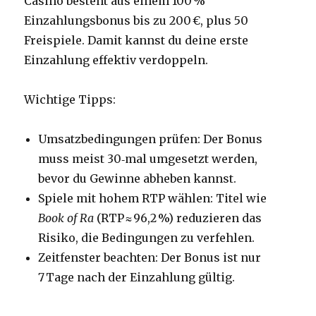
Casino besteht aus einem 100 %
Einzahlungsbonus bis zu 200 €, plus 50
Freispiele. Damit kannst du deine erste
Einzahlung effektiv verdoppeln.
Wichtige Tipps:
Umsatzbedingungen prüfen: Der Bonus
muss meist 30‑mal umgesetzt werden,
bevor du Gewinne abheben kannst.
Spiele mit hohem RTP wählen: Titel wie
Book of Ra
(RTP ≈ 96,2 %) reduzieren das
Risiko, die Bedingungen zu verfehlen.
Zeitfenster beachten: Der Bonus ist nur
7 Tage nach der Einzahlung gültig.