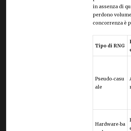
in assenza di qu
perdono volume 
concorrenza è p
Tipo di RNG
Pseudo‑casu
ale
Hardware‑ba