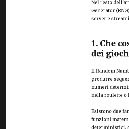
Nel resto dell’
Generator (RNG), 
server e streami
1. Che co
dei gioch
Il Random Numbe
produrre sequen
numeri determina
nella roulette o 
Esistono due fam
funzioni matema
deterministici,