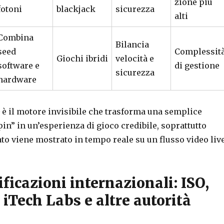
zione più
fotoni
blackjack
sicurezza
alti
Combina
Bilancia
seed
Complessit
Giochi ibridi
velocità e
software e
di gestione
sicurezza
hardware
G è il motore invisibile che trasforma una semplice
in” in un’esperienza di gioco credibile, soprattutto
ato viene mostrato in tempo reale su un flusso video live
tificazioni internazionali: ISO,
iTech Labs e altre autorità