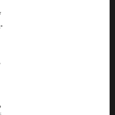
r
s”
o
o
;