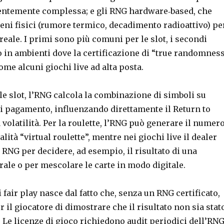
cientemente complessa; e gli RNG hardware‑based, che
eni fisici (rumore termico, decadimento radioattivo) pe
reale. I primi sono più comuni per le slot, i secondi
 in ambienti dove la certificazione di “true randomnes
come alcuni giochi live ad alta posta.
le slot, l’RNG calcola la combinazione di simboli su
di pagamento, influenzando direttamente il Return to
a volatilità. Per la roulette, l’RNG può generare il numer
lità “virtual roulette”, mentre nei giochi live il dealer
n RNG per decidere, ad esempio, il risultato di una
ale o per mescolare le carte in modo digitale.
 fair play nasce dal fatto che, senza un RNG certificato,
 il giocatore di dimostrare che il risultato non sia stat
Le licenze di gioco richiedono audit periodici dell’RNG