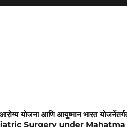
 आरोग्य योजना आणि आयुष्मान भारत योजनेंतर्
diatric Surgery under Mahatma