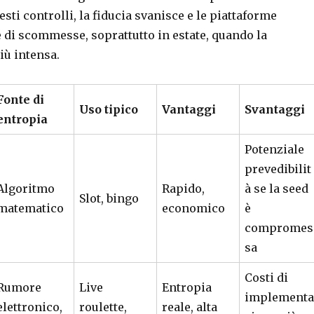
esti controlli, la fiducia svanisce e le piattaforme
di scommesse, soprattutto in estate, quando la
iù intensa.
Fonte di
Uso tipico
Vantaggi
Svantaggi
entropia
Potenziale
prevedibilit
Algoritmo
Rapido,
à se la seed
Slot, bingo
matematico
economico
è
compromes
sa
Costi di
Rumore
Live
Entropia
implementa
elettronico,
roulette,
reale, alta