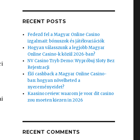
RECENT POSTS
Fedezd fel a Magyar Online Casino
izgalmait: bónuszok és játékvariációk
Hogyan válasszunk a legjobb Magyar
Online Casino-k közül 2026-ban?
o
NV Casino Tryb Demo: Wypróbuj Sloty Bez
ri
Rejestracji
Élő cashback a Magyar Online Casino-
ban: hogyan növelheted a
nyereményeidet?
Kaasino review: waarom je voor dit casino
ni
zou moeten kiezen in 2026
RECENT COMMENTS