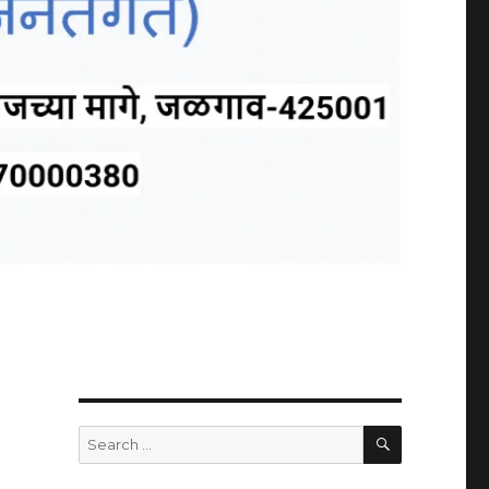
SEARCH
Search
for: