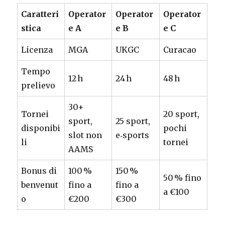
Caratteri
Operator
Operator
Operator
stica
e A
e B
e C
Licenza
MGA
UKGC
Curacao
Tempo
12 h
24 h
48 h
prelievo
30+
Tornei
20 sport,
sport,
25 sport,
disponibi
pochi
slot non
e‑sports
li
tornei
AAMS
Bonus di
100 %
150 %
50 % fino
benvenut
fino a
fino a
a €100
o
€200
€300