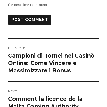
the next time I comment.
Post
PREVIOUS
navigation
Campioni di Tornei nei Casinò
Previous
post:
Online: Come Vincere e
Massimizzare i Bonus
NEXT
Comment la licence de la
Next
post:
Malta Gaming Authority