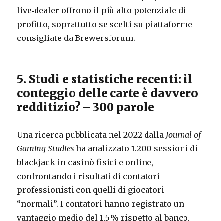
live‑dealer offrono il più alto potenziale di
profitto, soprattutto se scelti su piattaforme
consigliate da Brewersforum.
5. Studi e statistiche recenti: il
conteggio delle carte è davvero
redditizio? – 300 parole
Una ricerca pubblicata nel 2022 dalla
Journal of
Gaming Studies
ha analizzato 1.200 sessioni di
blackjack in casinò fisici e online,
confrontando i risultati di contatori
professionisti con quelli di giocatori
“normali”. I contatori hanno registrato un
vantaggio medio del 1,5 % rispetto al banco,