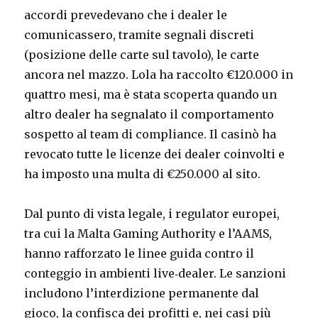
accordi prevedevano che i dealer le
comunicassero, tramite segnali discreti
(posizione delle carte sul tavolo), le carte
ancora nel mazzo. Lola ha raccolto €120.000 in
quattro mesi, ma è stata scoperta quando un
altro dealer ha segnalato il comportamento
sospetto al team di compliance. Il casinò ha
revocato tutte le licenze dei dealer coinvolti e
ha imposto una multa di €250.000 al sito.
Dal punto di vista legale, i regulator europei,
tra cui la Malta Gaming Authority e l’AAMS,
hanno rafforzato le linee guida contro il
conteggio in ambienti live‑dealer. Le sanzioni
includono l’interdizione permanente dal
gioco, la confisca dei profitti e, nei casi più