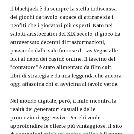
Il blackjack è da sempre la stella indiscussa
dei giochi da tavolo, capace di attirare sia i
neofiti che i giocatori più esperti. Nato nei
salotti aristocratici del XIX secolo, il gioco ha
attraversato decenni di trasformazioni,
passando dalle sale fumose di Las Vegas alle
luci al neon dei casinò online. Il fascino del
“contatore” è stato alimentato da film cult,
libri di strategia e da una leggenda che ancora
oggi affascina chi si avvicina al tavolo verde.
Nel mondo digitale, però, il mito incontra la
realtà dei generatori casuali e delle
promozioni aggressive. Per chi vuole
approfondire le offerte più vantaggiose, il sito