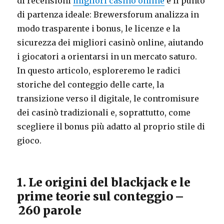
di recensioni
migliori casino online
è il punto
di partenza ideale: Brewersforum analizza in
modo trasparente i bonus, le licenze e la
sicurezza dei migliori casinò online, aiutando
i giocatori a orientarsi in un mercato saturo.
In questo articolo, esploreremo le radici
storiche del conteggio delle carte, la
transizione verso il digitale, le contromisure
dei casinò tradizionali e, soprattutto, come
scegliere il bonus più adatto al proprio stile di
gioco.
1. Le origini del blackjack e le
prime teorie sul conteggio –
260 parole