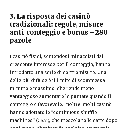
3. La risposta dei casinò
tradizionali: regole, misure
anti‑conteggio e bonus – 280
parole
I casinò fisici, sentendosi minacciati dal
crescente interesse per il conteggio, hanno
introdotto una serie di contromisure. Una
delle più diffuse è il limite di scommessa
minimo e massimo, che rende meno
vantaggioso aumentare le puntate quando il
conteggio è favorevole. Inoltre, molti casinò
hanno adottato le “continuous shuffle
machines” (CSM), che mescolano le carte dopo