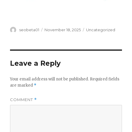
Author
Posted
Categories
seobeta01
November 18, 2025
Uncategorized
on
Leave a Reply
Your email address will not be published.
Required fields
are marked
*
COMMENT
*