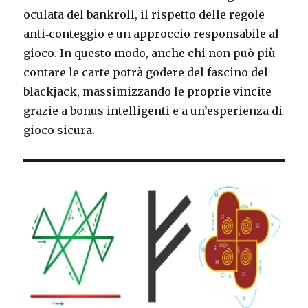
oculata del bankroll, il rispetto delle regole
anti‑conteggio e un approccio responsabile al
gioco. In questo modo, anche chi non può più
contare le carte potrà godere del fascino del
blackjack, massimizzando le proprie vincite
grazie a bonus intelligenti e a un’esperienza di
gioco sicura.