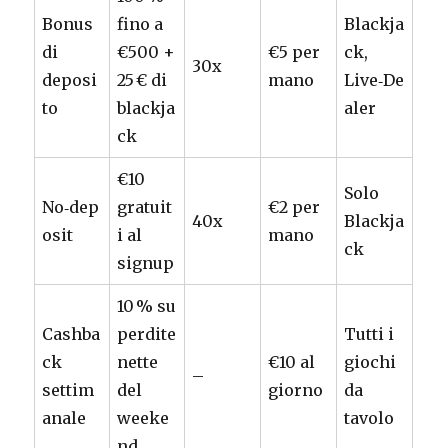
Bonus
fino a
Blackja
di
€500 +
€5 per
ck,
30x
deposi
25 € di
mano
Live‑De
to
blackja
aler
ck
€10
Solo
No‑dep
gratuit
€2 per
40x
Blackja
osit
i al
mano
ck
signup
10 % su
Cashba
perdite
Tutti i
ck
nette
€10 al
giochi
–
settim
del
giorno
da
anale
weeke
tavolo
nd