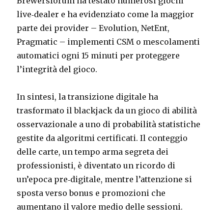
Brewersforum ha testato numerosi giochi
live‑dealer e ha evidenziato come la maggior
parte dei provider – Evolution, NetEnt,
Pragmatic – implementi CSM o mescolamenti
automatici ogni 15 minuti per proteggere
l’integrità del gioco.
In sintesi, la transizione digitale ha
trasformato il blackjack da un gioco di abilità
osservazionale a uno di probabilità statistiche
gestite da algoritmi certificati. Il conteggio
delle carte, un tempo arma segreta dei
professionisti, è diventato un ricordo di
un’epoca pre‑digitale, mentre l’attenzione si
sposta verso bonus e promozioni che
aumentano il valore medio delle sessioni.