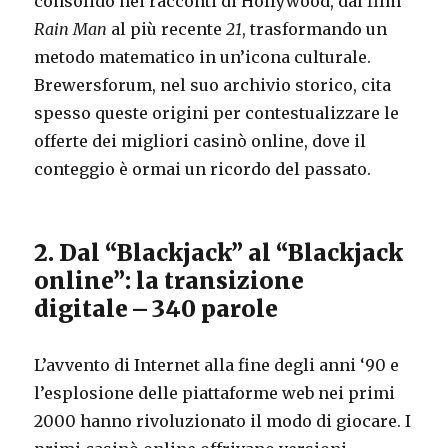
consolidò nei racconti di Hollywood, dal film
Rain Man
al più recente
21
, trasformando un
metodo matematico in un’icona culturale.
Brewersforum, nel suo archivio storico, cita
spesso queste origini per contestualizzare le
offerte dei migliori casinò online, dove il
conteggio è ormai un ricordo del passato.
2. Dal “Blackjack” al “Blackjack
online”: la transizione
digitale – 340 parole
L’avvento di Internet alla fine degli anni ‘90 e
l’esplosione delle piattaforme web nei primi
2000 hanno rivoluzionato il modo di giocare. I