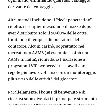
ogni mano, eliminando qualsiasi vantaggio
derivante dal conteggio.
Altri metodi includono il “deck penetration”
ridotto: i croupier mescolano il mazzo dopo
aver distribuito solo il 50‑60% delle carte,
limitando il tempo a disposizione del
contatore. Alcuni casinò, soprattutto nei
mercati non AAMS (ad esempio casinò non
AAMS in Italia), richiedono l’iscrizione a
programmi VIP per accedere a tavoli con
regole più favorevoli, ma con un monitoraggio
più severo delle attività dei giocatori.
Parallelamente, i bonus di benvenuto e di
ricarica sono diventati il principale strumento