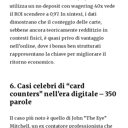
utilizza un no‑deposit con wagering 40x vede
il ROI scendere a 0,97. In sintesi, i dati
dimostrano che il conteggio delle carte,
sebbene ancora teoricamente redditizio in
contesti fisici, è quasi privo di vantaggio
nell’online, dove i bonus ben strutturati
rappresentano la chiave per migliorare il
ritorno economico.
6. Casi celebri di “card
counters” nell’era digitale – 350
parole
Il caso più noto è quello di John “The Eye”
Mitchell, un ex contatore professionista che