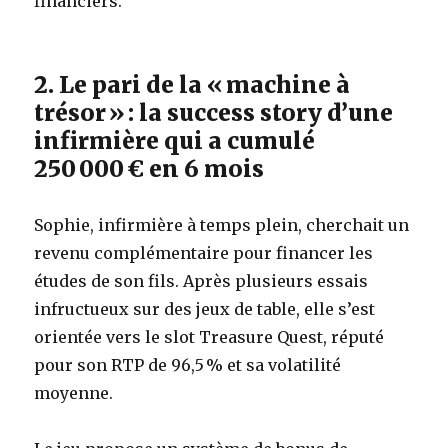
financiers.
2. Le pari de la « machine à
trésor » : la success story d’une
infirmière qui a cumulé
250 000 € en 6 mois
Sophie, infirmière à temps plein, cherchait un
revenu complémentaire pour financer les
études de son fils. Après plusieurs essais
infructueux sur des jeux de table, elle s’est
orientée vers le slot Treasure Quest, réputé
pour son RTP de 96,5 % et sa volatilité
moyenne.