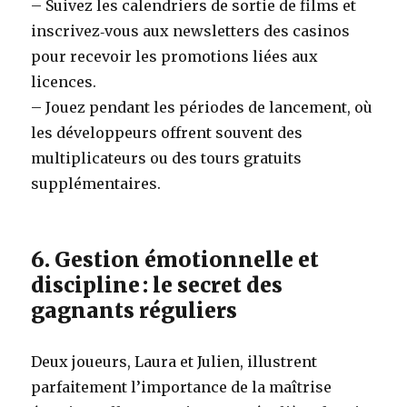
– Suivez les calendriers de sortie de films et
inscrivez‑vous aux newsletters des casinos
pour recevoir les promotions liées aux
licences.
– Jouez pendant les périodes de lancement, où
les développeurs offrent souvent des
multiplicateurs ou des tours gratuits
supplémentaires.
6. Gestion émotionnelle et
discipline : le secret des
gagnants réguliers
Deux joueurs, Laura et Julien, illustrent
parfaitement l’importance de la maîtrise