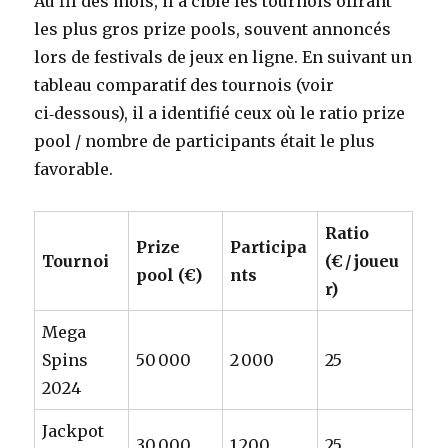
Au fil des mois, il a ciblé les tournois offrant
les plus gros prize pools, souvent annoncés
lors de festivals de jeux en ligne. En suivant un
tableau comparatif des tournois (voir
ci‑dessous), il a identifié ceux où le ratio prize
pool / nombre de participants était le plus
favorable.
Ratio
Prize
Participa
Tournoi
(€ / joueu
pool (€)
nts
r)
Mega
Spins
50 000
2 000
25
2024
Jackpot
30 000
1 200
25