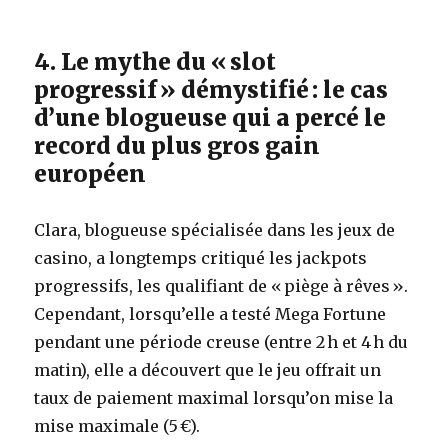
4. Le mythe du « slot
progressif » démystifié : le cas
d’une blogueuse qui a percé le
record du plus gros gain
européen
Clara, blogueuse spécialisée dans les jeux de
casino, a longtemps critiqué les jackpots
progressifs, les qualifiant de « piège à rêves ».
Cependant, lorsqu’elle a testé Mega Fortune
pendant une période creuse (entre 2 h et 4 h du
matin), elle a découvert que le jeu offrait un
taux de paiement maximal lorsqu’on mise la
mise maximale (5 €).