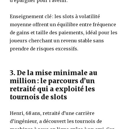
d’épargner pour l’avenir.
Enseignement clé : les slots à volatilité
moyenne offrent un équilibre entre fréquence
de gains et taille des paiements, idéal pour les
joueurs cherchant un revenu stable sans
prendre de risques excessifs.
3. De la mise minimale au
million : le parcours d’un
retraité qui a exploité les
tournois de slots
Henri, 68 ans, retraité d’une carrière
d’ingénieur, a découvert les tournois de