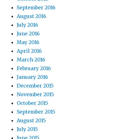
September 2016
August 2016
July 2016
June 2016
May 2016
April 2016
March 2016
February 2016
January 2016
December 2015
November 2015
October 2015
September 2015
August 2015
July 2015
June 2015