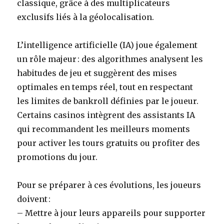
classique, grâce à des multiplicateurs
exclusifs liés à la géolocalisation.
L’intelligence artificielle (IA) joue également
un rôle majeur : des algorithmes analysent les
habitudes de jeu et suggèrent des mises
optimales en temps réel, tout en respectant
les limites de bankroll définies par le joueur.
Certains casinos intègrent des assistants IA
qui recommandent les meilleurs moments
pour activer les tours gratuits ou profiter des
promotions du jour.
Pour se préparer à ces évolutions, les joueurs
doivent :
– Mettre à jour leurs appareils pour supporter