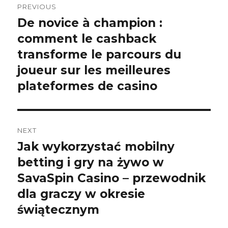
PREVIOUS
navigation
De novice à champion :
Previous
post:
comment le cashback
transforme le parcours du
joueur sur les meilleures
plateformes de casino
NEXT
Jak wykorzystać mobilny
Next
post:
betting i gry na żywo w
SavaSpin Casino – przewodnik
dla graczy w okresie
świątecznym