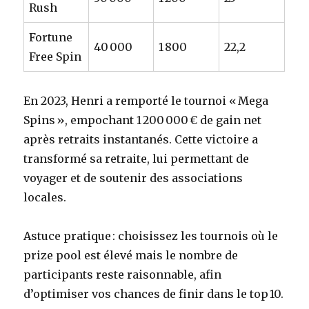
Rush
Fortune
40 000
1 800
22,2
Free Spin
En 2023, Henri a remporté le tournoi « Mega
Spins », empochant 1 200 000 € de gain net
après retraits instantanés. Cette victoire a
transformé sa retraite, lui permettant de
voyager et de soutenir des associations
locales.
Astuce pratique : choisissez les tournois où le
prize pool est élevé mais le nombre de
participants reste raisonnable, afin
d’optimiser vos chances de finir dans le top 10.