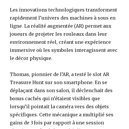
Les innovations technologiques transforment
rapidement l’univers des machines à sous en
ligne. La réalité augmentée (AR) permet aux
joueurs de projeter les rouleaux dans leur
environnement réel, créant une expérience
immersive où les symboles interagissent avec
le décor physique.
Thomas, pionnier de l’AR, a testé le slot AR
Treasure Hunt sur son smartphone. En se
déplaçant dans son salon, il déclenchait des
bonus cachés qui n’étaient visibles que
lorsqu’il pointait la caméra vers des objets
spécifiques. Cette mécanique a multiplié ses
gains de 3 fois par rapport à une session