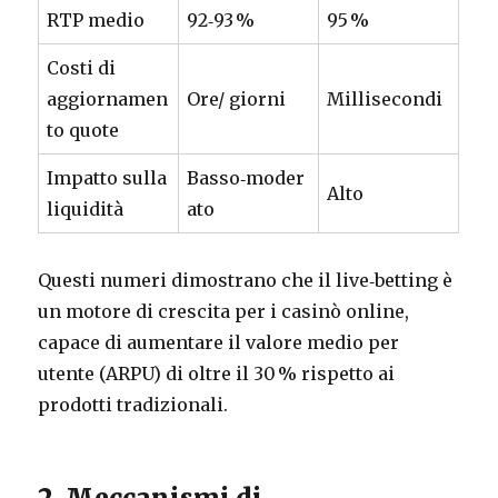
RTP medio
92‑93 %
95 %
Costi di
aggiornamen
Ore/ giorni
Millisecondi
to quote
Impatto sulla
Basso‑moder
Alto
liquidità
ato
Questi numeri dimostrano che il live‑betting è
un motore di crescita per i casinò online,
capace di aumentare il valore medio per
utente (ARPU) di oltre il 30 % rispetto ai
prodotti tradizionali.
2. Meccanismi di