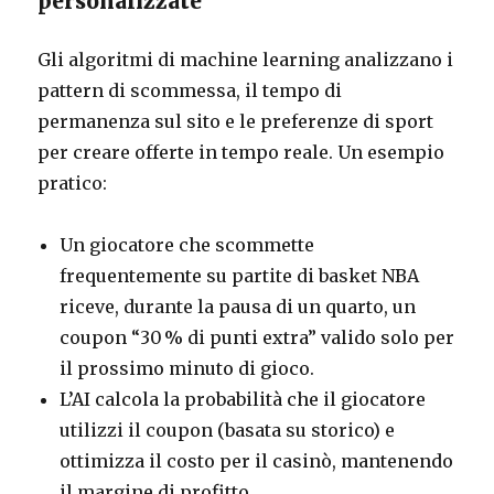
personalizzate
Gli algoritmi di machine learning analizzano i
pattern di scommessa, il tempo di
permanenza sul sito e le preferenze di sport
per creare offerte in tempo reale. Un esempio
pratico:
Un giocatore che scommette
frequentemente su partite di basket NBA
riceve, durante la pausa di un quarto, un
coupon “30 % di punti extra” valido solo per
il prossimo minuto di gioco.
L’AI calcola la probabilità che il giocatore
utilizzi il coupon (basata su storico) e
ottimizza il costo per il casinò, mantenendo
il margine di profitto.