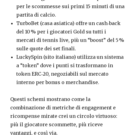
per le scommesse sui primi 15 minuti di una
partita di calcio.
TurboBet (casa asiatica) offre un cash‑back
del 10 % per i giocatori Gold su tutti i
mercati di tennis live, più un “boost” del 5 %
sulle quote dei set finali.
LuckySpin (sito italiano) utilizza un sistema
a “token” dove i punti si trasformano in
token ERC‑20, negoziabili sul mercato
interno per bonus o merchandise.
Questi schemi mostrano come la
combinazione di metriche di engagement e
ricompense mirate crei un circolo virtuoso:
più il giocatore scommette, più riceve
vantaggi, e così via.