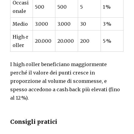
Occasi
500
500
5
1 %
onale
Medio
3.000
3.000
30
3 %
High‑r
20.000
20.000
200
5 %
oller
I high‑roller beneficiano maggiormente
perché il valore dei punti cresce in
proporzione al volume di scommesse, e
spesso accedono a cash‑back più elevati (fino
al 12 %).
Consigli pratici