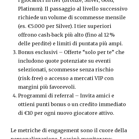
Platinum). Il passaggio al livello successivo
richiede un volume di scommesse mensile
(es. €5.000 per Silver). I tier superiori
offrono cash‑back più alto (fino al 12 %
delle perdite) e limiti di puntata più ampi.
Bonus esclusivi – Offerte “solo per te” che
includono quote potenziate su eventi
selezionati, scommesse senza rischio
(risk‑free) o accesso a mercati VIP con
margini più favorevoli.
Programmi di referral – Invita amici e
ottieni punti bonus o un credito immediato
di €10 per ogni nuovo giocatore attivo.
Le metriche di engagement sono il cuore della
personalizzazione. I casinò monitorano: