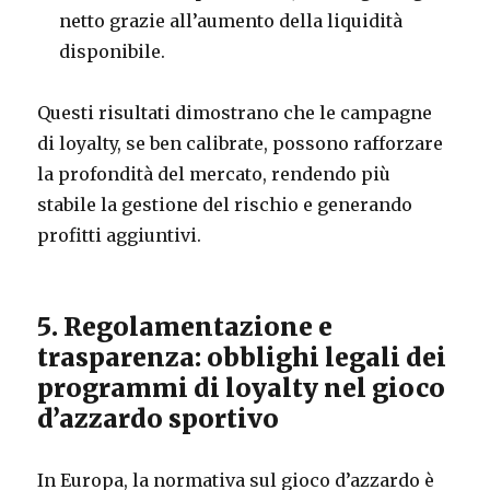
netto grazie all’aumento della liquidità
disponibile.
Questi risultati dimostrano che le campagne
di loyalty, se ben calibrate, possono rafforzare
la profondità del mercato, rendendo più
stabile la gestione del rischio e generando
profitti aggiuntivi.
5. Regolamentazione e
trasparenza: obblighi legali dei
programmi di loyalty nel gioco
d’azzardo sportivo
In Europa, la normativa sul gioco d’azzardo è