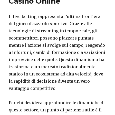
Casinò Online
Il live‑betting rappresenta l’ultima frontiera
del gioco d’azzardo sportivo. Grazie alle
tecnologie di streaming in tempo reale, gli
scommettitori possono piazzare puntate
mentre l’azione si svolge sul campo, reagendo
a infortuni, cambi di formazione o a variazioni
improvvise delle quote. Questo dinamismo ha
trasformato un mercato tradizionalmente
statico in un ecosistema ad alta velocità, dove
la rapidità di decisione diventa un vero
vantaggio competitivo.
Per chi desidera approfondire le dinamiche di
questo settore, un punto di partenza utile è il