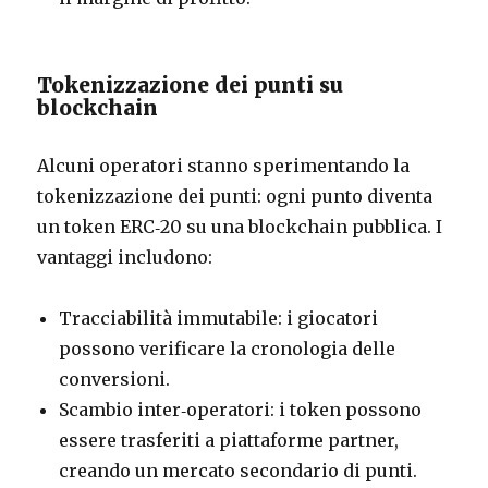
Tokenizzazione dei punti su
blockchain
Alcuni operatori stanno sperimentando la
tokenizzazione dei punti: ogni punto diventa
un token ERC‑20 su una blockchain pubblica. I
vantaggi includono:
Tracciabilità immutabile: i giocatori
possono verificare la cronologia delle
conversioni.
Scambio inter‑operatori: i token possono
essere trasferiti a piattaforme partner,
creando un mercato secondario di punti.