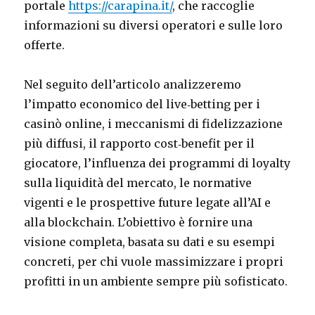
portale
https://carapina.it/
, che raccoglie
informazioni su diversi operatori e sulle loro
offerte.
Nel seguito dell’articolo analizzeremo
l’impatto economico del live‑betting per i
casinò online, i meccanismi di fidelizzazione
più diffusi, il rapporto cost‑benefit per il
giocatore, l’influenza dei programmi di loyalty
sulla liquidità del mercato, le normative
vigenti e le prospettive future legate all’AI e
alla blockchain. L’obiettivo è fornire una
visione completa, basata su dati e su esempi
concreti, per chi vuole massimizzare i propri
profitti in un ambiente sempre più sofisticato.