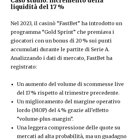
Caso studio: incremento della
liquidità del 17 %
Nel 2023, il casinò “FastBet” ha introdotto un
programma “Gold Sprint” che premiava i
giocatori con un bonus di 20 % sui punti
accumulati durante le partite di Serie A.
Analizzando i dati di mercato, FastBet ha
registrato:
Un aumento del volume di scommesse live
del 17 % rispetto al trimestre precedente.
Un miglioramento del margine operativo
lordo (MOP) del 4 % grazie all’effetto
“volume‑plus‑margin”.
Una leggera compressione delle quote su
mercati ad alta probabilità, ma un guadagno