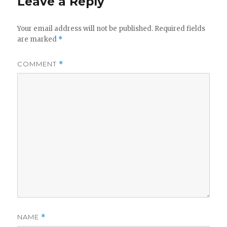
Leave a Reply
Your email address will not be published.
Required fields
are marked
*
COMMENT
*
NAME
*