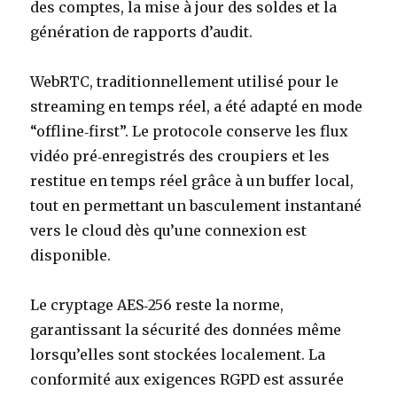
des comptes, la mise à jour des soldes et la
génération de rapports d’audit.
WebRTC, traditionnellement utilisé pour le
streaming en temps réel, a été adapté en mode
“offline‑first”. Le protocole conserve les flux
vidéo pré‑enregistrés des croupiers et les
restitue en temps réel grâce à un buffer local,
tout en permettant un basculement instantané
vers le cloud dès qu’une connexion est
disponible.
Le cryptage AES‑256 reste la norme,
garantissant la sécurité des données même
lorsqu’elles sont stockées localement. La
conformité aux exigences RGPD est assurée