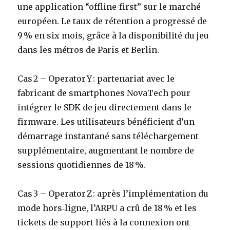
une application “offline‑first” sur le marché
européen. Le taux de rétention a progressé de
9 % en six mois, grâce à la disponibilité du jeu
dans les métros de Paris et Berlin.
Cas 2 – Operator Y : partenariat avec le
fabricant de smartphones NovaTech pour
intégrer le SDK de jeu directement dans le
firmware. Les utilisateurs bénéficient d’un
démarrage instantané sans téléchargement
supplémentaire, augmentant le nombre de
sessions quotidiennes de 18 %.
Cas 3 – Operator Z : après l’implémentation du
mode hors‑ligne, l’ARPU a crû de 18 % et les
tickets de support liés à la connexion ont