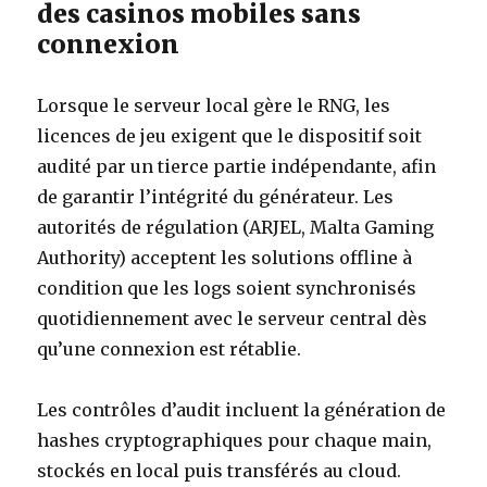
des casinos mobiles sans
connexion
Lorsque le serveur local gère le RNG, les
licences de jeu exigent que le dispositif soit
audité par un tierce partie indépendante, afin
de garantir l’intégrité du générateur. Les
autorités de régulation (ARJEL, Malta Gaming
Authority) acceptent les solutions offline à
condition que les logs soient synchronisés
quotidiennement avec le serveur central dès
qu’une connexion est rétablie.
Les contrôles d’audit incluent la génération de
hashes cryptographiques pour chaque main,
stockés en local puis transférés au cloud.