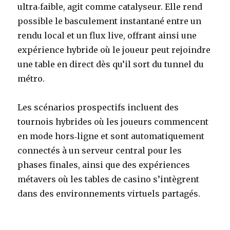
ultra‑faible, agit comme catalyseur. Elle rend
possible le basculement instantané entre un
rendu local et un flux live, offrant ainsi une
expérience hybride où le joueur peut rejoindre
une table en direct dès qu’il sort du tunnel du
métro.
Les scénarios prospectifs incluent des
tournois hybrides où les joueurs commencent
en mode hors‑ligne et sont automatiquement
connectés à un serveur central pour les
phases finales, ainsi que des expériences
métavers où les tables de casino s’intègrent
dans des environnements virtuels partagés.