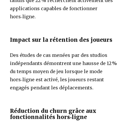
tandis que 22 % recherchent activement des
applications capables de fonctionner
hors‑ligne.
Impact sur la rétention des joueurs
Des études de cas menées par des studios
indépendants démontrent une hausse de 12 %
du temps moyen de jeu lorsque le mode
hors‑ligne est activé, les joueurs restant
engagés pendant les déplacements.
Réduction du churn grâce aux
fonctionnalités hors‑ligne