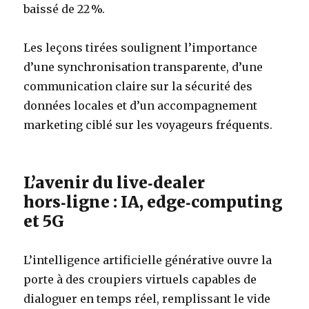
baissé de 22 %.
Les leçons tirées soulignent l’importance
d’une synchronisation transparente, d’une
communication claire sur la sécurité des
données locales et d’un accompagnement
marketing ciblé sur les voyageurs fréquents.
L’avenir du live‑dealer
hors‑ligne : IA, edge‑computing
et 5G
L’intelligence artificielle générative ouvre la
porte à des croupiers virtuels capables de
dialoguer en temps réel, remplissant le vide