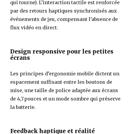
qui tourne). L’interaction tactile est renforcée
par des retours haptiques synchronisés aux
événements de jeu, compensant l’absence de
flux vidéo en direct.
Design responsive pour les petites
écrans
Les principes d’ergonomie mobile dictent un
espacement suffisant entre les boutons de
mise, une taille de police adaptée aux écrans
de 4,7 pouces et un mode sombre qui préserve
la batterie.
Feedback haptique et réalité