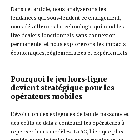
Dans cet article, nous analyserons les
tendances qui sous‑tendent ce changement,
nous détaillerons la technologie qui rend les
live‑dealers fonctionnels sans connexion
permanente, et nous explorerons les impacts
économiques, réglementaires et expérientiels.
Pourquoi le jeu hors‑ligne
devient stratégique pour les
opérateurs mobiles
L’évolution des exigences de bande passante et
des coûts de data a contraint les opérateurs à
repenser leurs modèles. La 5G, bien que plus