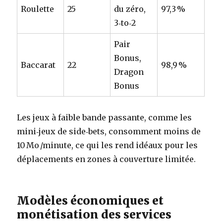
Roulette
25
du zéro,
97,3 %
3‑to‑2
Pair
Bonus,
Baccarat
22
98,9 %
Dragon
Bonus
Les jeux à faible bande passante, comme les
mini‑jeux de side‑bets, consomment moins de
10 Mo /minute, ce qui les rend idéaux pour les
déplacements en zones à couverture limitée.
Modèles économiques et
monétisation des services