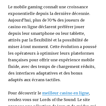
Le mobile gaming connaît une croissance
exponentielle depuis la dernière décennie.
Aujourd’hui, plus de 70 % des joueurs de
casino en ligne déclarent préférer jouer
depuis leur smartphone ou leur tablette,
attirés par la flexibilité et la possibilité de
miser à tout moment. Cette évolution a poussé
les opérateurs à optimiser leurs plateformes
françaises pour offrir une expérience mobile
fluide, avec des temps de chargement réduits,
des interfaces adaptatives et des bonus
adaptés aux écrans tactiles.
Pour découvrir le
meilleur casino en ligne
,
rendez‑vous sur Lords of the Sound. Le site