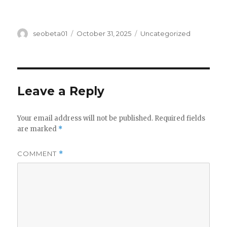
Author
Posted
Categories
seobeta01
October 31, 2025
Uncategorized
on
Leave a Reply
Your email address will not be published.
Required fields
are marked
*
COMMENT
*