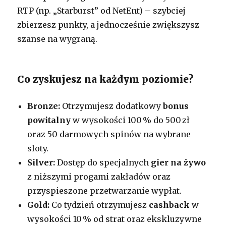
RTP (np. „Starburst” od NetEnt) – szybciej
zbierzesz punkty, a jednocześnie zwiększysz
szanse na wygraną.
Co zyskujesz na każdym poziomie?
Bronze:
Otrzymujesz dodatkowy
bonus
powitalny
w wysokości 100 % do 500 zł
oraz 50 darmowych spinów na wybrane
sloty.
Silver:
Dostęp do specjalnych
gier na żywo
z niższymi progami zakładów oraz
przyspieszone przetwarzanie wypłat.
Gold:
Co tydzień otrzymujesz
cashback
w
wysokości 10 % od strat oraz ekskluzywne