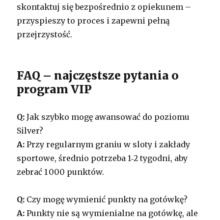
skontaktuj się bezpośrednio z opiekunem –
przyspieszy to proces i zapewni pełną
przejrzystość.
FAQ – najczęstsze pytania o
program VIP
Q:
Jak szybko mogę awansować do poziomu
Silver?
A:
Przy regularnym graniu w sloty i zakłady
sportowe, średnio potrzeba 1‑2 tygodni, aby
zebrać 1 000 punktów.
Q:
Czy mogę wymienić punkty na gotówkę?
A:
Punkty nie są wymienialne na gotówkę, ale