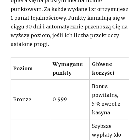
opiera się na prostym mechanizmie
punktowym. Za każde wydane 1 zł otrzymujesz
1 punkt lojalnościowy. Punkty kumulują się w
ciągu 30 dni i automatycznie przenoszą Cię na
wyższy poziom, jeśli ich liczba przekroczy
ustalone progi.
Wymagane
Główne
Poziom
punkty
korzyści
Bonus
powitalny,
Bronze
0‑999
5 % zwrot z
kasyna
Szybsze
wypłaty (do