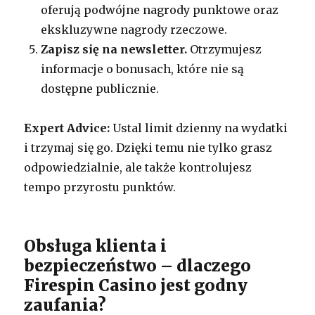
oferują podwójne nagrody punktowe oraz
ekskluzywne nagrody rzeczowe.
Zapisz się na newsletter.
Otrzymujesz
informacje o bonusach, które nie są
dostępne publicznie.
Expert Advice:
Ustal limit dzienny na wydatki
i trzymaj się go. Dzięki temu nie tylko grasz
odpowiedzialnie, ale także kontrolujesz
tempo przyrostu punktów.
Obsługa klienta i
bezpieczeństwo – dlaczego
Firespin Casino jest godny
zaufania?