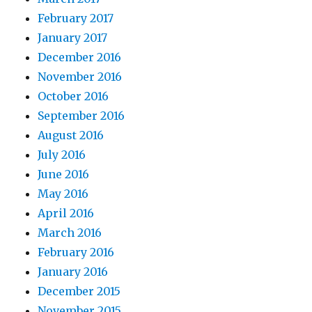
February 2017
January 2017
December 2016
November 2016
October 2016
September 2016
August 2016
July 2016
June 2016
May 2016
April 2016
March 2016
February 2016
January 2016
December 2015
November 2015