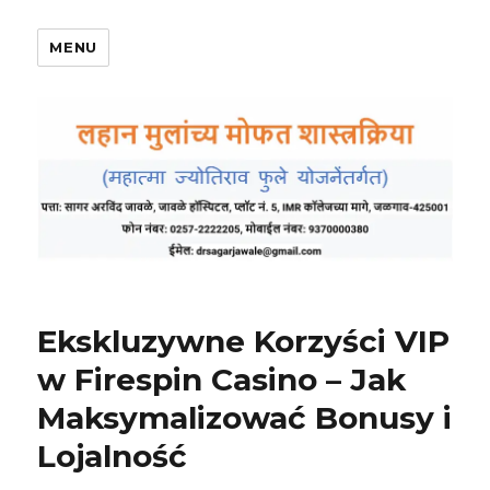
MENU
Ekskluzywne Korzyści VIP
w Firespin Casino – Jak
Maksymalizować Bonusy i
Lojalność