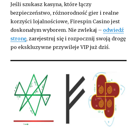
Jeśli szukasz kasyna, które łączy
bezpieczeństwo, różnorodność gier i realne
korzyści lojalnościowe, Firespin Casino jest
doskonałym wyborem. Nie zwlekaj –
odwiedź
stronę
, zarejestruj się i rozpocznij swoją drogę
po ekskluzywne przywileje VIP już dziś.