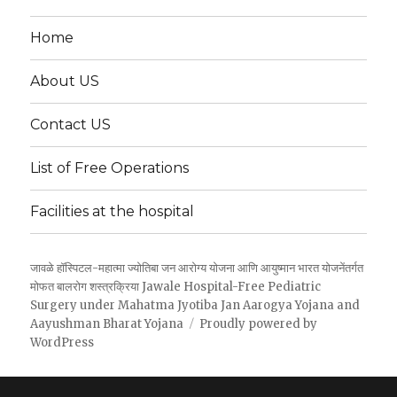
Home
About US
Contact US
List of Free Operations
Facilities at the hospital
जावळे हॉस्पिटल-महात्मा ज्योतिबा जन आरोग्य योजना आणि आयुष्मान भारत योजनेंतर्गत
मोफत बालरोग शस्त्रक्रिया Jawale Hospital-Free Pediatric
Surgery under Mahatma Jyotiba Jan Aarogya Yojana and
Aayushman Bharat Yojana
Proudly powered by
WordPress