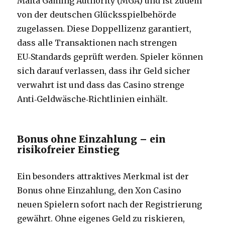
Malta Gaming Authority (MGA) und ist zudem
von der deutschen Glücksspielbehörde
zugelassen. Diese Doppel­lizenz garantiert,
dass alle Transaktionen nach strengen
EU‑Standards geprüft werden. Spieler können
sich darauf verlassen, dass ihr Geld sicher
verwahrt ist und dass das Casino strenge
Anti‑Geldwäsche‑Richtlinien einhält.
Bonus ohne Einzahlung – ein
risikofreier Einstieg
Ein besonders attraktives Merkmal ist der
Bonus ohne Einzahlung, den Xon Casino
neuen Spielern sofort nach der Registrierung
gewährt. Ohne eigenes Geld zu riskieren,