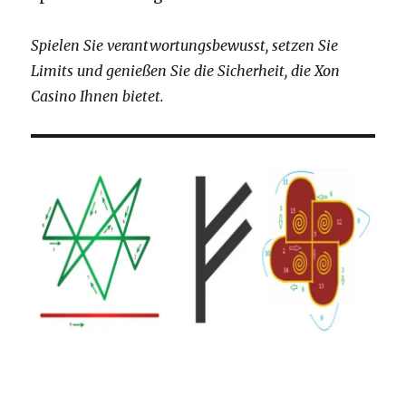
Spielen Sie verantwortungsbewusst, setzen Sie
Limits und genießen Sie die Sicherheit, die Xon
Casino Ihnen bietet.