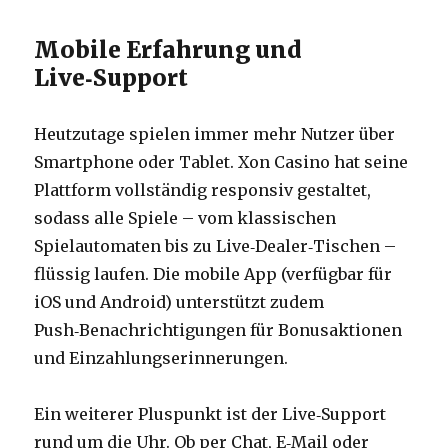
Mobile Erfahrung und
Live‑Support
Heutzutage spielen immer mehr Nutzer über
Smartphone oder Tablet. Xon Casino hat seine
Plattform vollständig responsiv gestaltet,
sodass alle Spiele – vom klassischen
Spielautomaten bis zu Live‑Dealer‑Tischen –
flüssig laufen. Die mobile App (verfügbar für
iOS und Android) unterstützt zudem
Push‑Benachrichtigungen für Bonusaktionen
und Einzahlungserinnerungen.
Ein weiterer Pluspunkt ist der Live‑Support
rund um die Uhr. Ob per Chat, E‑Mail oder