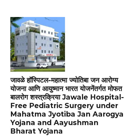
जावळे हॉस्पिटल-महात्मा ज्योतिबा जन आरोग्य
योजना आणि आयुष्मान भारत योजनेंतर्गत मोफत
बालरोग शस्त्रक्रिया Jawale Hospital-
Free Pediatric Surgery under
Mahatma Jyotiba Jan Aarogya
Yojana and Aayushman
Bharat Yojana