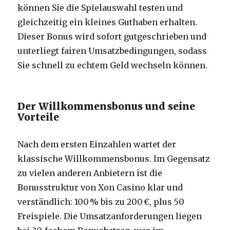
können Sie die Spielauswahl testen und
gleichzeitig ein kleines Guthaben erhalten.
Dieser Bonus wird sofort gutgeschrieben und
unterliegt fairen Umsatzbedingungen, sodass
Sie schnell zu echtem Geld wechseln können.
Der Willkommensbonus und seine
Vorteile
Nach dem ersten Einzahlen wartet der
klassische Willkommensbonus. Im Gegensatz
zu vielen anderen Anbietern ist die
Bonusstruktur von Xon Casino klar und
verständlich: 100 % bis zu 200 €, plus 50
Freispiele. Die Umsatzanforderungen liegen