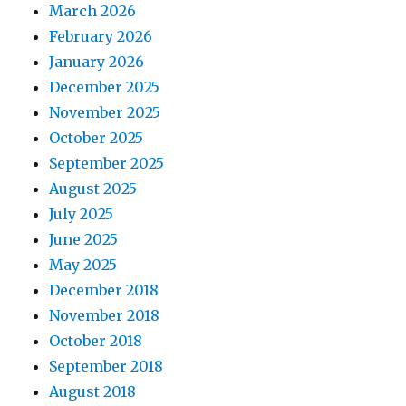
March 2026
February 2026
January 2026
December 2025
November 2025
October 2025
September 2025
August 2025
July 2025
June 2025
May 2025
December 2018
November 2018
October 2018
September 2018
August 2018