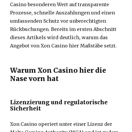
Casino besonderen Wert auf transparente
Prozesse, schnelle Auszahlungen und einen
umfassenden Schutz vor unberechtigten
Rückbuchungen. Bereits im ersten Abschnitt
dieses Artikels wird deutlich, warum das
Angebot von Xon Casino hier Maßstäbe setzt.
Warum Xon Casino hier die
Nase vorn hat
Lizenzierung und regulatorische
Sicherheit
Xon Casino operiert unter einer Lizenz der