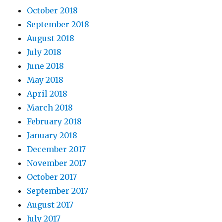
October 2018
September 2018
August 2018
July 2018
June 2018
May 2018
April 2018
March 2018
February 2018
January 2018
December 2017
November 2017
October 2017
September 2017
August 2017
July 2017