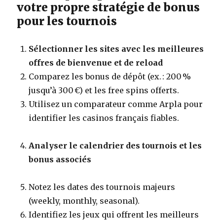
votre propre stratégie de bonus
pour les tournois
Sélectionner les sites avec les meilleures
offres de bienvenue et de reload
Comparez les bonus de dépôt (ex. : 200 %
jusqu’à 300 €) et les free spins offerts.
Utilisez un comparateur comme Arpla pour
identifier les casinos français fiables.
Analyser le calendrier des tournois et les
bonus associés
Notez les dates des tournois majeurs
(weekly, monthly, seasonal).
Identifiez les jeux qui offrent les meilleurs