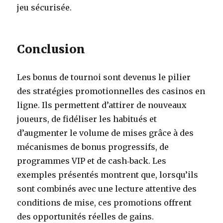
jeu sécurisée.
Conclusion
Les bonus de tournoi sont devenus le pilier
des stratégies promotionnelles des casinos en
ligne. Ils permettent d’attirer de nouveaux
joueurs, de fidéliser les habitués et
d’augmenter le volume de mises grâce à des
mécanismes de bonus progressifs, de
programmes VIP et de cash‑back. Les
exemples présentés montrent que, lorsqu’ils
sont combinés avec une lecture attentive des
conditions de mise, ces promotions offrent
des opportunités réelles de gains.