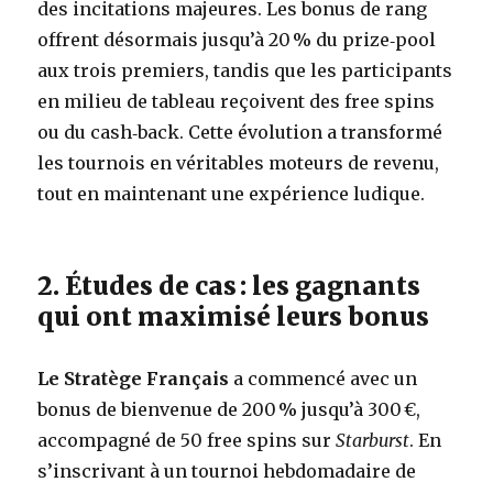
des incitations majeures. Les bonus de rang
offrent désormais jusqu’à 20 % du prize‑pool
aux trois premiers, tandis que les participants
en milieu de tableau reçoivent des free spins
ou du cash‑back. Cette évolution a transformé
les tournois en véritables moteurs de revenu,
tout en maintenant une expérience ludique.
2. Études de cas : les gagnants
qui ont maximisé leurs bonus
Le Stratège Français
a commencé avec un
bonus de bienvenue de 200 % jusqu’à 300 €,
accompagné de 50 free spins sur
Starburst
. En
s’inscrivant à un tournoi hebdomadaire de