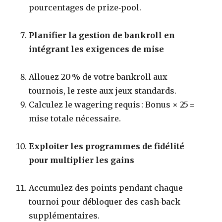
pourcentages de prize‑pool.
Planifier la gestion de bankroll en
intégrant les exigences de mise
Allouez 20 % de votre bankroll aux
tournois, le reste aux jeux standards.
Calculez le wagering requis : Bonus × 25 =
mise totale nécessaire.
Exploiter les programmes de fidélité
pour multiplier les gains
Accumulez des points pendant chaque
tournoi pour débloquer des cash‑back
supplémentaires.