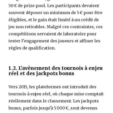
50 € de prize‑pool. Les participants devaient
souvent déposer un minimum de 5 € pour être
éligibles, et le gain était limité à un crédit de
jeu non retirables. Malgré ces contraintes, ces
compétitions servaient de laboratoire pour
tester l’engagement des joueurs et affiner les
règles de qualification.
1.2. L’avènement des tournois à enjeu
réel et des jackpots bonus
Vers 2015, les plateformes ont introduit des
tournois à enjeu réel, où chaque mise comptait
réellement dans le classement. Les jackpots
bonus, parfois jusqu’à 5 000 €, sont devenus