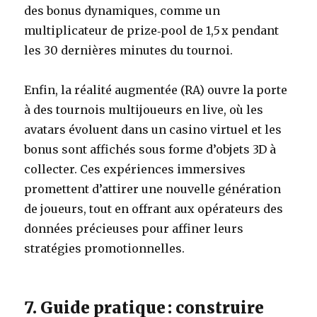
des bonus dynamiques, comme un
multiplicateur de prize‑pool de 1,5 x pendant
les 30 dernières minutes du tournoi.
Enfin, la réalité augmentée (RA) ouvre la porte
à des tournois multijoueurs en live, où les
avatars évoluent dans un casino virtuel et les
bonus sont affichés sous forme d’objets 3D à
collecter. Ces expériences immersives
promettent d’attirer une nouvelle génération
de joueurs, tout en offrant aux opérateurs des
données précieuses pour affiner leurs
stratégies promotionnelles.
7. Guide pratique : construire