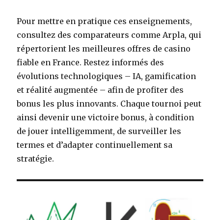
Pour mettre en pratique ces enseignements,
consultez des comparateurs comme Arpla, qui
répertorient les meilleures offres de casino
fiable en France. Restez informés des
évolutions technologiques – IA, gamification
et réalité augmentée – afin de profiter des
bonus les plus innovants. Chaque tournoi peut
ainsi devenir une victoire bonus, à condition
de jouer intelligemment, de surveiller les
termes et d’adapter continuellement sa
stratégie.