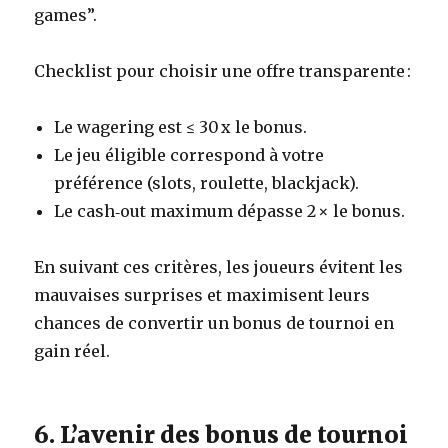
games”.
Checklist pour choisir une offre transparente :
Le wagering est ≤ 30 x le bonus.
Le jeu éligible correspond à votre
préférence (slots, roulette, blackjack).
Le cash‑out maximum dépasse 2 × le bonus.
En suivant ces critères, les joueurs évitent les
mauvaises surprises et maximisent leurs
chances de convertir un bonus de tournoi en
gain réel.
6. L’avenir des bonus de tournoi