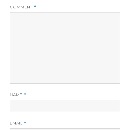
COMMENT
*
NAME
*
EMAIL
*