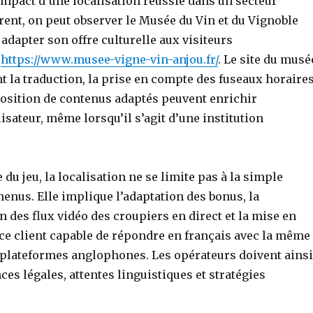
’impact d’une localisation réussie dans un secteur
rent, on peut observer le Musée du Vin et du Vignoble
u adapter son offre culturelle aux visiteurs
:
https://www.musee-vigne-vin-anjou.fr/
. Le site du musé
la traduction, la prise en compte des fuseaux horaire
position de contenus adaptés peuvent enrichir
lisateur, même lorsqu’il s’agit d’une institution
du jeu, la localisation ne se limite pas à la simple
enus. Elle implique l’adaptation des bonus, la
 des flux vidéo des croupiers en direct et la mise en
ice client capable de répondre en français avec la même
s plateformes anglophones. Les opérateurs doivent ainsi
ces légales, attentes linguistiques et stratégies