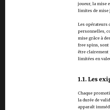
joueur, la mise 
limites de mise
Les opérateurs 
personnelles, c
mise grâce à des
free spins, sont
être clairement 
limitées en val
1.1. Les e
Chaque promotion
la durée de valid
apparaît immédi