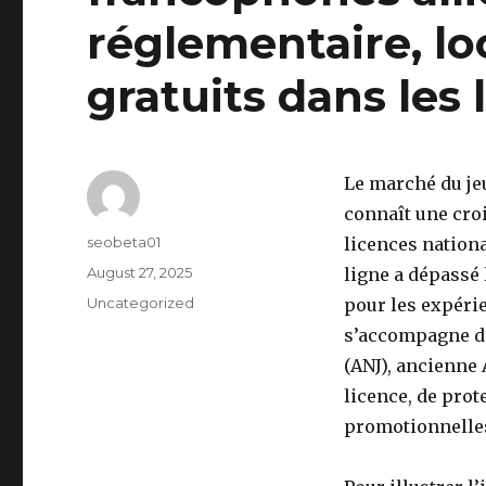
réglementaire, loc
gratuits dans les 
Le marché du jeu
connaît une cro
Author
seobeta01
licences national
Posted
August 27, 2025
ligne a dépassé 
on
Categories
Uncategorized
pour les expéri
s’accompagne d’u
(ANJ), ancienne
licence, de prot
promotionnelle