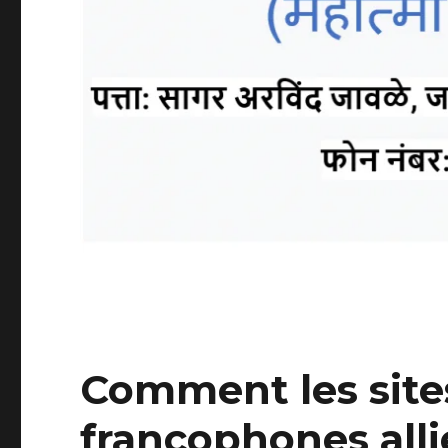
Comment les sites
francophones all