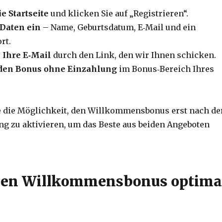
e Startseite
und klicken Sie auf „Registrieren“.
 Daten ein
– Name, Geburtsdatum, E‑Mail und ein
rt.
e Ihre E‑Mail
durch den Link, den wir Ihnen schicken.
 den Bonus ohne Einzahlung
im Bonus‑Bereich Ihres
e die Möglichkeit, den Willkommensbonus erst nach de
ng zu aktivieren, um das Beste aus beiden Angeboten
den Willkommensbonus optima