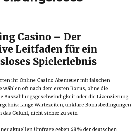
hing Casino – Der
ive Leitfaden für ein
sloses Spielerlebnis
arten ihr Online‑Casino‑Abenteuer mit falschen
e wählen oft nach dem ersten Bonus, ohne die
ie Auszahlungsgeschwindigkeit oder die Lizenzierung
Ergebnis: lange Wartezeiten, unklare Bonusbedingungen
 das Gefühl, nicht sicher zu sein.
iner aktuellen Umfrage geben 68 % der deutschen