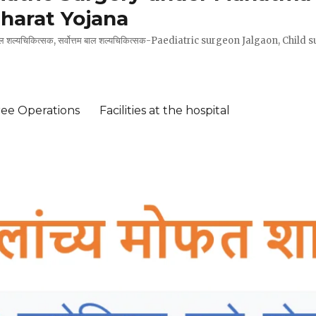
harat Yojana
सक, बाल शल्यचिकित्सक, सर्वोत्तम बाल शल्यचिकित्सक-Paediatric surgeon Jalgaon, 
Free Operations
Facilities at the hospital