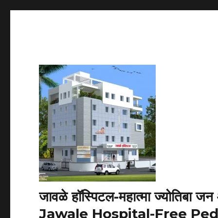
जावळे हॉस्पिटल-महात्मा ज्योतिबा जन
Jawale Hospital-Free Pe