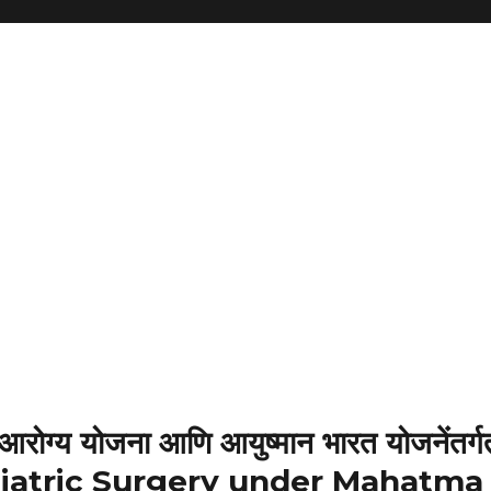
 आरोग्य योजना आणि आयुष्मान भारत योजनेंतर्
diatric Surgery under Mahatma