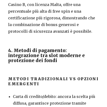
Casino B, con licenza Malta, offre una
percentuale più alta di free spin e una
certificazione più rigorosa, dimostrando che
la combinazione di bonus generosi e
protocolli di sicurezza avanzati è possibile.
4. Metodi di pagamento:
integrazione tra slot moderne e
protezione dei fondi
METODI TRADIZIONALI VS OPZIONI
EMERGENTI
Carta di credito/debito: ancora la scelta più
diffusa, garantisce protezione tramite