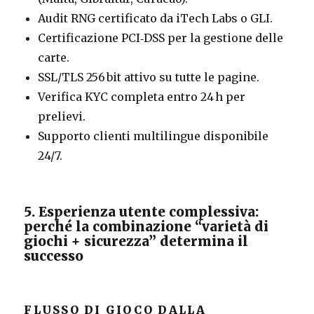
Audit RNG certificato da iTech Labs o GLI.
Certificazione PCI‑DSS per la gestione delle
carte.
SSL/TLS 256 bit attivo su tutte le pagine.
Verifica KYC completa entro 24 h per
prelievi.
Supporto clienti multilingue disponibile
24/7.
5. Esperienza utente complessiva:
perché la combinazione “varietà di
giochi + sicurezza” determina il
successo
FLUSSO DI GIOCO DALLA