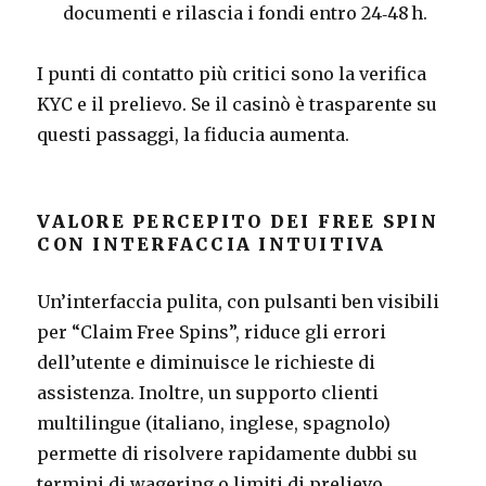
documenti e rilascia i fondi entro 24‑48 h.
I punti di contatto più critici sono la verifica
KYC e il prelievo. Se il casinò è trasparente su
questi passaggi, la fiducia aumenta.
VALORE PERCEPITO DEI FREE SPIN
CON INTERFACCIA INTUITIVA
Un’interfaccia pulita, con pulsanti ben visibili
per “Claim Free Spins”, riduce gli errori
dell’utente e diminuisce le richieste di
assistenza. Inoltre, un supporto clienti
multilingue (italiano, inglese, spagnolo)
permette di risolvere rapidamente dubbi su
termini di wagering o limiti di prelievo.