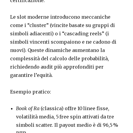
certificazione.
Le slot moderne introducono meccaniche
come i “cluster” (vincite basate su gruppi di
simboli adiacenti) o i “cascading reels” (i
simboli vincenti scompaiono e ne cadono di
nuovi). Queste dinamiche aumentano la
complessità del calcolo delle probabilità,
richiedendo audit più approfonditi per
garantire l’equità.
Esempio pratico:
Book of Ra
(classica) offre 10 linee fisse,
volatilità media, 5 free spin attivati da tre
simboli scatter. Il payout medio è di 96,5 %