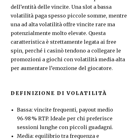
dell’entità delle vincite. Una slot a bassa
volatilità paga spesso piccole somme, mentre
una ad alta volatilità offre vincite rare ma
potenzialmente molto elevate. Questa
caratteristica è strettamente legata ai free
spin, perché i casinò tendono a collegare le
promozioni a giochi con volatilità media‑alta
per aumentare l’emozione del giocatore.
DEFINIZIONE DI VOLATILITÀ
Bassa: vincite frequenti, payout medio
96‑98 % RTP. Ideale per chi preferisce
sessioni lunghe con piccoli guadagni.
Media: equilibrio tra frequenza e