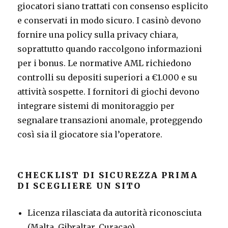
giocatori siano trattati con consenso esplicito
e conservati in modo sicuro. I casinò devono
fornire una policy sulla privacy chiara,
soprattutto quando raccolgono informazioni
per i bonus. Le normative AML richiedono
controlli su depositi superiori a €1.000 e su
attività sospette. I fornitori di giochi devono
integrare sistemi di monitoraggio per
segnalare transazioni anomale, proteggendo
così sia il giocatore sia l’operatore.
CHECKLIST DI SICUREZZA PRIMA
DI SCEGLIERE UN SITO
Licenza rilasciata da autorità riconosciuta
(Malta, Gibraltar, Curacao).