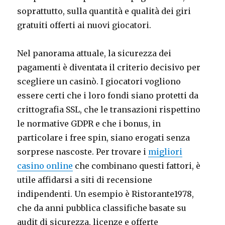
soprattutto, sulla quantità e qualità dei giri
gratuiti offerti ai nuovi giocatori.
Nel panorama attuale, la sicurezza dei
pagamenti è diventata il criterio decisivo per
scegliere un casinò. I giocatori vogliono
essere certi che i loro fondi siano protetti da
crittografia SSL, che le transazioni rispettino
le normative GDPR e che i bonus, in
particolare i free spin, siano erogati senza
sorprese nascoste. Per trovare i
migliori
casino online
che combinano questi fattori, è
utile affidarsi a siti di recensione
indipendenti. Un esempio è Ristorante1978,
che da anni pubblica classifiche basate su
audit di sicurezza, licenze e offerte