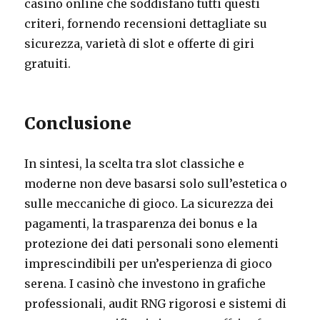
casino online che soddisfano tutti questi
criteri, fornendo recensioni dettagliate su
sicurezza, varietà di slot e offerte di giri
gratuiti.
Conclusione
In sintesi, la scelta tra slot classiche e
moderne non deve basarsi solo sull’estetica o
sulle meccaniche di gioco. La sicurezza dei
pagamenti, la trasparenza dei bonus e la
protezione dei dati personali sono elementi
imprescindibili per un’esperienza di gioco
serena. I casinò che investono in grafiche
professionali, audit RNG rigorosi e sistemi di