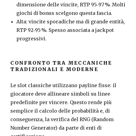
dimensione delle vincite, RTP 95‑97 %. Molti
giochi di bonus scelgono questa fascia.
Alta: vincite sporadiche ma di grande entità,
RTP 92‑95 %. Spesso associata a jackpot
progressivi.
CONFRONTO TRA MECCANICHE
TRADIZIONALI E MODERNE
Le slot classiche utilizzano payline fisse: il
giocatore deve allineare simboli su linee
predefinite per vincere. Questo rende più
semplice il calcolo delle probabilità e, di
conseguenza, la verifica del RNG (Random
Number Generator) da parte di enti di