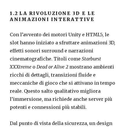
1.2 LA RIVOLUZIONE 3D E LE
ANIMAZIONI INTERATTIVE
Con l’avvento dei motori Unity e HTML5, le
slot hanno iniziato a sfruttare animazioni 3D,
effetti sonori surround e narrazioni
cinematografiche. Titoli come
Starburst
XXXtreme
o
Dead or Alive 2
mostrano ambienti
ricchi di dettagli, transizioni fluide e
meccaniche di gioco che si attivano in tempo
reale. Questo salto qualitativo migliora
l’immersione, ma richiede anche server più
potenti e connessioni più stabili.
Dal punto di vista della sicurezza, un design