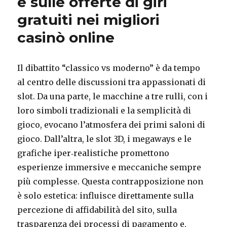
e sulle offerte di giri
gratuiti nei migliori
casinò online
Il dibattito “classico vs moderno” è da tempo
al centro delle discussioni tra appassionati di
slot. Da una parte, le macchine a tre rulli, con i
loro simboli tradizionali e la semplicità di
gioco, evocano l’atmosfera dei primi saloni di
gioco. Dall’altra, le slot 3D, i megaways e le
grafiche iper‑realistiche promettono
esperienze immersive e meccaniche sempre
più complesse. Questa contrapposizione non
è solo estetica: influisce direttamente sulla
percezione di affidabilità del sito, sulla
trasparenza dei processi di pagamento e,