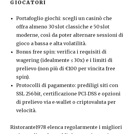
GIOCATORI
Portafoglio giochi: scegli un casinò che
offra almeno 30 slot classiche e 50 slot
moderne, così da poter alternare sessioni di
gioco a bassa e alta volatilità.
Bonus free spin: verifica i requisiti di
wagering (idealmente ≤ 30x) e i limiti di
prelievo (non più di €100 per vincita free
spin).
Protocolli di pagamento: prediligi siti con
SSL 256 bit, certificazione PCI‑DSS e opzioni
di prelievo via e‑wallet o criptovaluta per
velocità.
Ristorante1978 elenca regolarmente i migliori