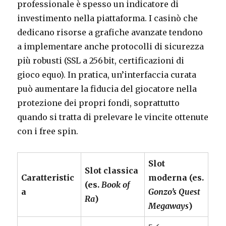
professionale è spesso un indicatore di
investimento nella piattaforma. I casinò che
dedicano risorse a grafiche avanzate tendono
a implementare anche protocolli di sicurezza
più robusti (SSL a 256 bit, certificazioni di
gioco equo). In pratica, un’interfaccia curata
può aumentare la fiducia del giocatore nella
protezione dei propri fondi, soprattutto
quando si tratta di prelevare le vincite ottenute
con i free spin.
Slot
Slot classica
Caratteristic
moderna (es.
(es.
Book of
a
Gonzo’s Quest
Ra
)
Megaways
)