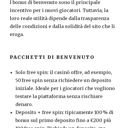
I bonus di benvenuto sono il principale
incentivo per i nuovi giocatori. Tuttavia, la
loro reale utilità dipende dalla trasparenza
delle condizioni e dalla solidità del sito che li
eroga.
PACCHETTI DI BENVENUTO
Solo free spin: il casinò offre, ad esempio,
50 free spin senza richiedere un deposito
iniziale. Ideale per i giocatori che vogliono
testare la piattaforma senza rischiare
denaro.
Deposito + free spin: tipicamente 100 % di
bonus sul primo deposito fino a €200 più