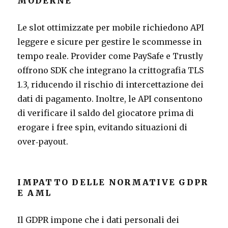
MODERNE
Le slot ottimizzate per mobile richiedono API
leggere e sicure per gestire le scommesse in
tempo reale. Provider come PaySafe e Trustly
offrono SDK che integrano la crittografia TLS
1.3, riducendo il rischio di intercettazione dei
dati di pagamento. Inoltre, le API consentono
di verificare il saldo del giocatore prima di
erogare i free spin, evitando situazioni di
over‑payout.
IMPATTO DELLE NORMATIVE GDPR
E AML
Il GDPR impone che i dati personali dei