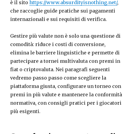
è il sito
https://www.absurdityisnothing.net/
,
che raccoglie guide pratiche sui pagamenti
internazionali e sui requisiti di verifica.
Gestire più valute non è solo una questione di
comodità: riduce i costi di conversione,
elimina le barriere linguistiche e permette di
partecipare a tornei multivaluta con premi in
fiat o criptovaluta. Nei paragrafi seguenti
vedremo passo passo come scegliere la
piattaforma giusta, configurare un torneo con
premi in più valute e mantenere la conformità
normativa, con consigli pratici per i giocatori
più esigenti.