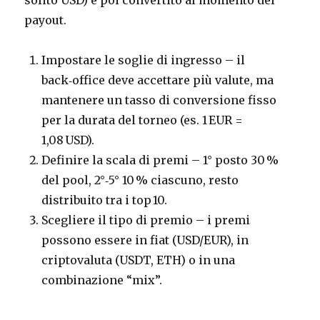
payout.
Impostare le soglie di ingresso – il
back‑office deve accettare più valute, ma
mantenere un tasso di conversione fisso
per la durata del torneo (es. 1 EUR =
1,08 USD).
Definire la scala di premi – 1° posto 30 %
del pool, 2°‑5° 10 % ciascuno, resto
distribuito tra i top 10.
Scegliere il tipo di premio – i premi
possono essere in fiat (USD/EUR), in
criptovaluta (USDT, ETH) o in una
combinazione “mix”.