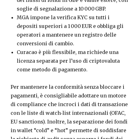
soglie di segnalazione a 10 000 GBP.
MGA impone la verifica KYC su tutti i
depositi superiori a 1 000 EUR e obbliga gli
operatori a mantenere un registro delle
conversioni di cambio.
Curacao è più flessibile, ma richiede una
licenza separata per l’uso di criptovaluta
come metodo di pagamento.
Per mantenere la conformità senza bloccare i
pagamenti, è consigliabile adottare un motore
di compliance che incroci i dati di transazione
con le liste di watch‑list internazionali (OFAC,
EU sanctions). Inoltre, la separazione dei fondi
in wallet “cold” e “hot” permette di soddisfare
le richieste di audit senza esporre i fondi dei