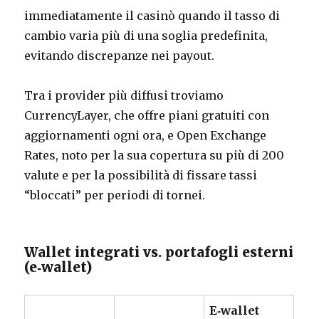
immediatamente il casinò quando il tasso di
cambio varia più di una soglia predefinita,
evitando discrepanze nei payout.
Tra i provider più diffusi troviamo
CurrencyLayer, che offre piani gratuiti con
aggiornamenti ogni ora, e Open Exchange
Rates, noto per la sua copertura su più di 200
valute e per la possibilità di fissare tassi
“bloccati” per periodi di tornei.
Wallet integrati vs. portafogli esterni
(e‑wallet)
E‑wallet