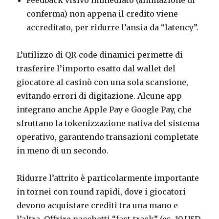
conferma) non appena il credito viene
accreditato, per ridurre l’ansia da “latency”.
L’utilizzo di QR‑code dinamici permette di
trasferire l’importo esatto dal wallet del
giocatore al casinò con una sola scansione,
evitando errori di digitazione. Alcune app
integrano anche Apple Pay e Google Pay, che
sfruttano la tokenizzazione nativa del sistema
operativo, garantendo transazioni completate
in meno di un secondo.
Ridurre l’attrito è particolarmente importante
in tornei con round rapidi, dove i giocatori
devono acquistare crediti tra una mano e
l’altra. Offrire pacchetti “fast‑track” (es. 10 USD