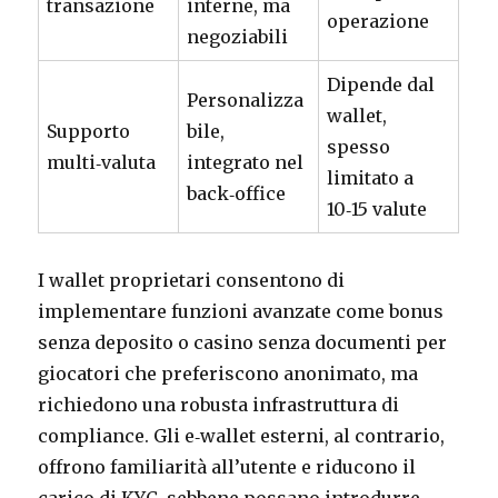
transazione
interne, ma
operazione
negoziabili
Dipende dal
Personalizza
wallet,
Supporto
bile,
spesso
multi‑valuta
integrato nel
limitato a
back‑office
10‑15 valute
I wallet proprietari consentono di
implementare funzioni avanzate come bonus
senza deposito o casino senza documenti per
giocatori che preferiscono anonimato, ma
richiedono una robusta infrastruttura di
compliance. Gli e‑wallet esterni, al contrario,
offrono familiarità all’utente e riducono il
carico di KYC, sebbene possano introdurre