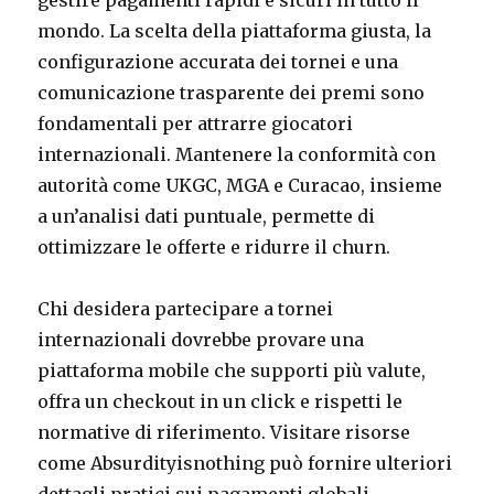
mondo. La scelta della piattaforma giusta, la
configurazione accurata dei tornei e una
comunicazione trasparente dei premi sono
fondamentali per attrarre giocatori
internazionali. Mantenere la conformità con
autorità come UKGC, MGA e Curacao, insieme
a un’analisi dati puntuale, permette di
ottimizzare le offerte e ridurre il churn.
Chi desidera partecipare a tornei
internazionali dovrebbe provare una
piattaforma mobile che supporti più valute,
offra un checkout in un click e rispetti le
normative di riferimento. Visitare risorse
come Absurdityisnothing può fornire ulteriori
dettagli pratici sui pagamenti globali.