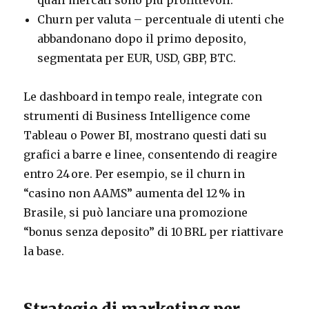
Churn per valuta – percentuale di utenti che
abbandonano dopo il primo deposito,
segmentata per EUR, USD, GBP, BTC.
Le dashboard in tempo reale, integrate con
strumenti di Business Intelligence come
Tableau o Power BI, mostrano questi dati su
grafici a barre e linee, consentendo di reagire
entro 24 ore. Per esempio, se il churn in
“casino non AAMS” aumenta del 12 % in
Brasile, si può lanciare una promozione
“bonus senza deposito” di 10 BRL per riattivare
la base.
Strategie di marketing per