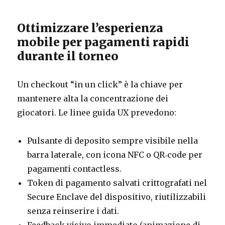
Ottimizzare l’esperienza
mobile per pagamenti rapidi
durante il torneo
Un checkout “in un click” è la chiave per
mantenere alta la concentrazione dei
giocatori. Le linee guida UX prevedono:
Pulsante di deposito sempre visibile nella
barra laterale, con icona NFC o QR‑code per
pagamenti contactless.
Token di pagamento salvati crittografati nel
Secure Enclave del dispositivo, riutilizzabili
senza reinserire i dati.
Feedback visivo immediato (animazione di