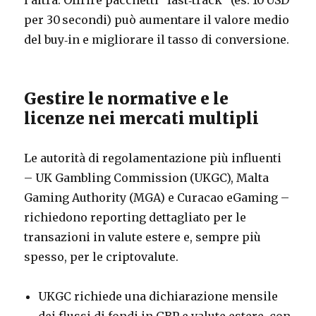
per 30 secondi) può aumentare il valore medio
del buy‑in e migliorare il tasso di conversione.
Gestire le normative e le
licenze nei mercati multipli
Le autorità di regolamentazione più influenti
– UK Gambling Commission (UKGC), Malta
Gaming Authority (MGA) e Curacao eGaming –
richiedono reporting dettagliato per le
transazioni in valute estere e, sempre più
spesso, per le criptovalute.
UKGC richiede una dichiarazione mensile
dei flussi di fondi in GBP e valute estere, con