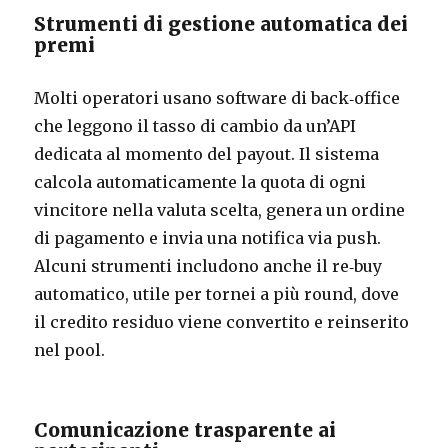
Strumenti di gestione automatica dei
premi
Molti operatori usano software di back‑office
che leggono il tasso di cambio da un’API
dedicata al momento del payout. Il sistema
calcola automaticamente la quota di ogni
vincitore nella valuta scelta, genera un ordine
di pagamento e invia una notifica via push.
Alcuni strumenti includono anche il re‑buy
automatico, utile per tornei a più round, dove
il credito residuo viene convertito e reinserito
nel pool.
Comunicazione trasparente ai