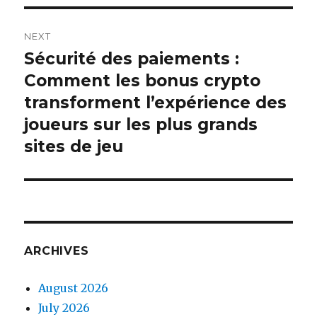
NEXT
Sécurité des paiements :
Next
post:
Comment les bonus crypto
transforment l’expérience des
joueurs sur les plus grands
sites de jeu
ARCHIVES
August 2026
July 2026