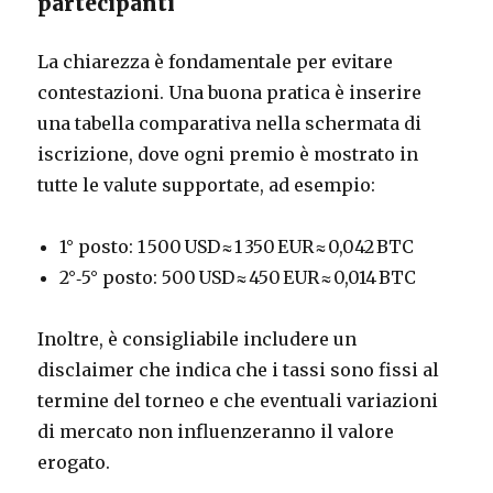
partecipanti
La chiarezza è fondamentale per evitare
contestazioni. Una buona pratica è inserire
una tabella comparativa nella schermata di
iscrizione, dove ogni premio è mostrato in
tutte le valute supportate, ad esempio:
1° posto: 1 500 USD ≈ 1 350 EUR ≈ 0,042 BTC
2°‑5° posto: 500 USD ≈ 450 EUR ≈ 0,014 BTC
Inoltre, è consigliabile includere un
disclaimer che indica che i tassi sono fissi al
termine del torneo e che eventuali variazioni
di mercato non influenzeranno il valore
erogato.