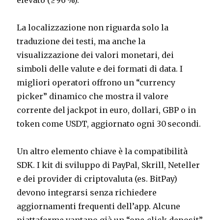
La localizzazione non riguarda solo la
traduzione dei testi, ma anche la
visualizzazione dei valori monetari, dei
simboli delle valute e dei formati di data. I
migliori operatori offrono un “currency
picker” dinamico che mostra il valore
corrente del jackpot in euro, dollari, GBP o in
token come USDT, aggiornato ogni 30 secondi.
Un altro elemento chiave è la compatibilità
SDK. I kit di sviluppo di PayPal, Skrill, Neteller
e dei provider di criptovaluta (es. BitPay)
devono integrarsi senza richiedere
aggiornamenti frequenti dell’app. Alcune
piattaforme vantano già un “one‑click deposit”