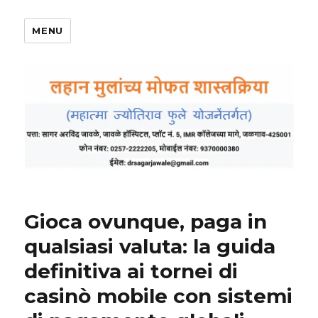
MENU
Gioca ovunque, paga in
qualsiasi valuta: la guida
definitiva ai tornei di
casinò mobile con sistemi